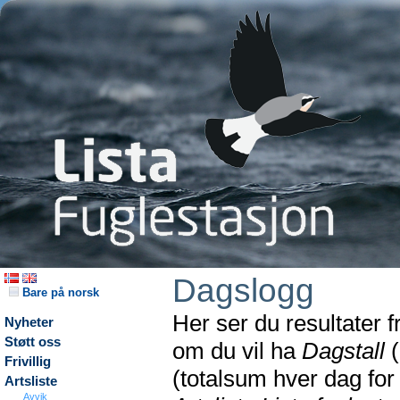
Dagslogg
Bare på norsk
Her ser du resultater 
Nyheter
Støtt oss
om du vil ha
Dagstall
(
Frivillig
(totalsum hver dag fo
Artsliste
Avvik