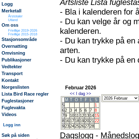
Artsliste Lista fuglesta
Logg
- Bla i kalenderen for 
Merketall
Årstotaler
- Du kan velge år og m
Utland
Om oss
kalenderen.
Frivillige 2019-2026
Frivillige 2015-2018
- Du kan trykke på en 
Stasjonsområde
Overnatting
arten.
Omvisning
- Du kan trykke på en d
Publikasjoner
Vedtekter
Transport
Kontakt
Norgeslisten
Februar 2026
<<
I dag
>>
Lista Bird Race regler
M
T
O
T
F
L
S
Fuglestasjoner
5
1
Fuglevakta
6
2
3
4
5
6
7
8
Videos
7
9
10
11
12
13
14
15
8
16
17
18
19
20
21
22
Logg inn
9
23
24
25
26
27
28
Dagslogg
-
Månedslo
Søk på siden