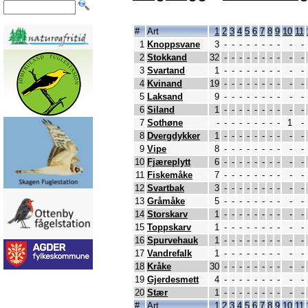
#
Art
1
2
3
4
5
6
7
8
9
10
11
1
Knoppsvane
3
-
-
-
-
-
-
-
-
-
-
2
Stokkand
32
-
-
-
-
-
-
-
-
-
-
3
Svartand
1
-
-
-
-
-
-
-
-
-
-
4
Kvinand
19
-
-
-
-
-
-
-
-
-
-
5
Laksand
9
-
-
-
-
-
-
-
-
-
-
6
Siland
1
-
-
-
-
-
-
-
-
-
-
7
Sothøne
-
-
-
-
-
-
-
-
-
1
-
8
Dvergdykker
1
-
-
-
-
-
-
-
-
-
-
9
Vipe
8
-
-
-
-
-
-
-
-
-
-
10
Fjæreplytt
6
-
-
-
-
-
-
-
-
-
-
11
Fiskemåke
7
-
-
-
-
-
-
-
-
-
-
12
Svartbak
3
-
-
-
-
-
-
-
-
-
-
13
Gråmåke
5
-
-
-
-
-
-
-
-
-
-
14
Storskarv
1
-
-
-
-
-
-
-
-
-
-
15
Toppskarv
1
-
-
-
-
-
-
-
-
-
-
16
Spurvehauk
1
-
-
-
-
-
-
-
-
-
-
17
Vandrefalk
1
-
-
-
-
-
-
-
-
-
-
18
Kråke
30
-
-
-
-
-
-
-
-
-
-
19
Gjerdesmett
4
-
-
-
-
-
-
-
-
-
-
20
Stær
1
-
-
-
-
-
-
-
-
-
-
#
Art
1
2
3
4
5
6
7
8
9
10
11