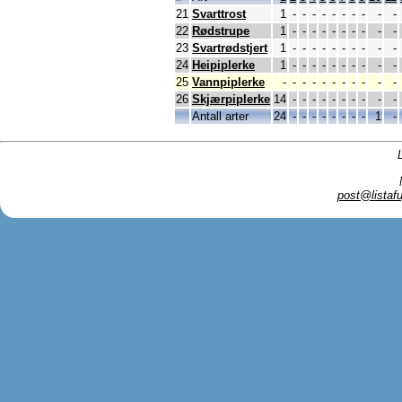
21
Svarttrost
1
-
-
-
-
-
-
-
-
-
-
22
Rødstrupe
1
-
-
-
-
-
-
-
-
-
-
23
Svartrødstjert
1
-
-
-
-
-
-
-
-
-
-
24
Heipiplerke
1
-
-
-
-
-
-
-
-
-
-
25
Vannpiplerke
-
-
-
-
-
-
-
-
-
-
-
26
Skjærpiplerke
14
-
-
-
-
-
-
-
-
-
-
Antall arter
24
-
-
-
-
-
-
-
-
1
-
post@listafu