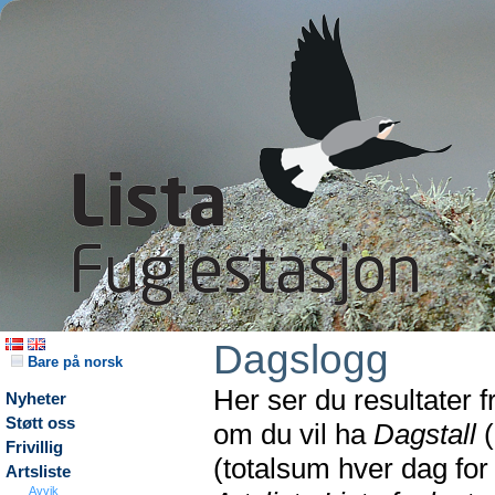
Dagslogg
Bare på norsk
Her ser du resultater 
Nyheter
Støtt oss
om du vil ha
Dagstall
(
Frivillig
(totalsum hver dag fo
Artsliste
Avvik