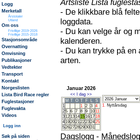
Artsliste Lista fuglesta
Logg
- De klikkbare blå fel
Merketall
Årstotaler
loggdata.
Utland
Om oss
- Du kan velge år og m
Frivillige 2019-2026
Frivillige 2015-2018
kalenderen.
Stasjonsområde
Overnatting
- Du kan trykke på en 
Omvisning
arten.
Publikasjoner
Vedtekter
Transport
Kontakt
Norgeslisten
Januar 2026
<<
I dag
>>
Lista Bird Race regler
M
T
O
T
F
L
S
Fuglestasjoner
1.
Nyttårsdag
1
1
2
3
4
Fuglevakta
2
5
6
7
8
9
10
11
Videos
3
12
13
14
15
16
17
18
4
19
20
21
22
23
24
25
Logg inn
5
26
27
28
29
30
31
Dagslogg
-
Månedslo
Søk på siden