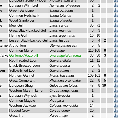
European Golden Plover
Pluvialis apricaria
60
e
Eurasian Whimbrel
Numenius phaeopus
2
2
pe
Green Sandpiper
Tringa ochropus
1
Common Redshank
Tringa totanus
1
lk
Wood Sandpiper
Tringa glareola
1
ke
Mew Gull
Larus canus
85
71
Great Black-backed Gull
Larus marinus
8
3
Herring Gull
Larus argentatus
16
10
e
Lesser Black-backed Gull
Larus fuscus
6
4
2
erne
Arctic Tern
Sterna paradisaea
5
5
Common Murre
Uria aalge
116
108
8
/alke
Guillemot/Razorbill
Uria aalge/alca torda
33
30
3
Red-throated Loon
Gavia stellata
11
11
Black-throated Loon
Gavia arctica
5
5
lom
Yellow-billed Loon
Gavia adamsii
2
2
Northern Gannet
Morus bassanus
109
101
8
v
Great Cormorant
Phalacrocorax carbo
22
8
5
v
European Shag
Gulosus aristotelis
47
8
39
Western Marsh Harrier
Circus aeruginosus
1
s
Eurasian Wryneck
Jynx torquilla
1
Common Magpie
Pica pica
2
Western Jackdaw
Coloeus monedula
14
Hooded Crow
Corvus cornix
20
s
Great Tit
Parus major
2