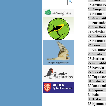
14
Heilo
15
Småspov
16
Skogsni
17
Rødstilk
18
Grønnsti
19
Fiskemå
20
Svartbak
21
Gråmåke
22
Sildemåk
23
Rødnebbt
24
Lomvi
-
Ub. lomvi
25
Smålom
26
Storlom
27
Gulnebb
28
Havsule
29
Storskar
30
Toppskar
31
Sivhauk
32
Vendehal
33
Skjære
34
Kaie
35
Kråke
36
Kjøttmei