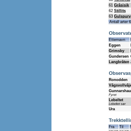
61
Gråsisik
62
Stillits
63
Gulspurv
Antall arter 
Observat
Etternavn
Eggen
Grimsby
Gundersen
Langbråten
Observas
Ronodden
Vågsvollvåj
Gunnarsha
Fyret
Lebeltet
Lebeltet sør
Ura
Trekktell
Fra
Til