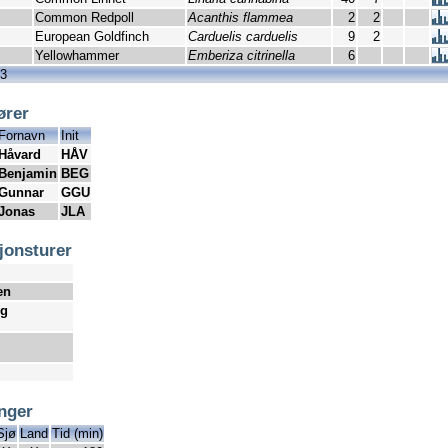
Common Redpoll
Acanthis flammea
2
2
European Goldfinch
Carduelis carduelis
9
2
Yellowhammer
Emberiza citrinella
6
63
ører
Fornavn
Init
Håvard
HÅV
Benjamin
BEG
Gunnar
GGU
Jonas
JLA
jonsturer
en
ug
inger
Sjø
Land
Tid (min)