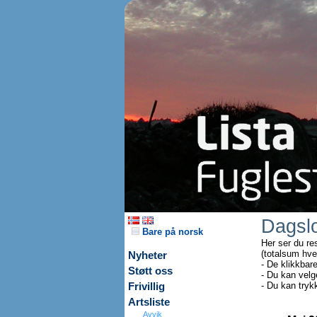
Dagsl
Bare på norsk
Her ser du re
(totalsum hve
Nyheter
- De klikkbar
Støtt oss
- Du kan velg
- Du kan tryk
Frivillig
Artsliste
Avvik