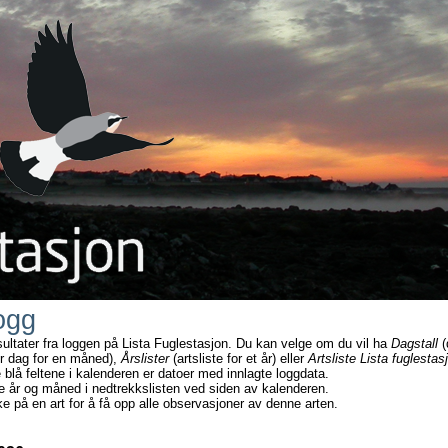
ogg
sultater fra loggen på Lista Fuglestasjon. Du kan velge om du vil ha
Dagstall
(
r dag for en måned),
Årslister
(artsliste for et år) eller
Artsliste Lista fuglestas
e blå feltene i kalenderen er datoer med innlagte loggdata.
e år og måned i nedtrekkslisten ved siden av kalenderen.
ke på en art for å få opp alle observasjoner av denne arten.