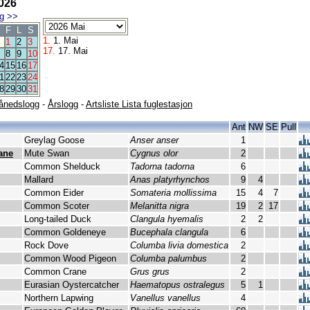
026
g
>>
F
L
S
1.
1. Mai
1
2
3
17.
17. Mai
8
9
10
4
15
16
17
1
22
23
24
8
29
30
31
ånedslogg
-
Årslogg
-
Artsliste Lista fuglestasjon
Ant
NW
SE
Pull
Greylag Goose
Anser anser
1
ane
Mute Swan
Cygnus olor
2
Common Shelduck
Tadorna tadorna
6
Mallard
Anas platyrhynchos
9
4
Common Eider
Somateria mollissima
15
4
7
Common Scoter
Melanitta nigra
19
2
17
Long-tailed Duck
Clangula hyemalis
2
2
Common Goldeneye
Bucephala clangula
6
Rock Dove
Columba livia domestica
2
Common Wood Pigeon
Columba palumbus
2
Common Crane
Grus grus
2
Eurasian Oystercatcher
Haematopus ostralegus
5
1
Northern Lapwing
Vanellus vanellus
4