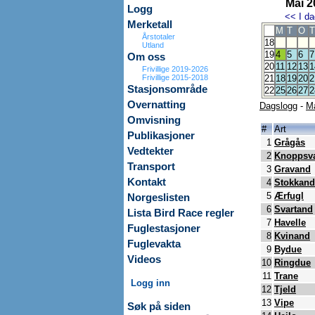
Mai 2
Logg
<<
I da
Merketall
M
T
O
T
Årstotaler
18
Utland
19
4
5
6
7
Om oss
20
11
12
13
1
Frivillige 2019-2026
Frivillige 2015-2018
21
18
19
20
2
Stasjonsområde
22
25
26
27
2
Overnatting
Dagslogg
-
M
Omvisning
#
Art
Publikasjoner
1
Grågås
Vedtekter
2
Knoppsv
Transport
3
Gravand
Kontakt
4
Stokkand
5
Ærfugl
Norgeslisten
6
Svartand
Lista Bird Race regler
7
Havelle
Fuglestasjoner
8
Kvinand
Fuglevakta
9
Bydue
Videos
10
Ringdue
11
Trane
Logg inn
12
Tjeld
13
Vipe
Søk på siden