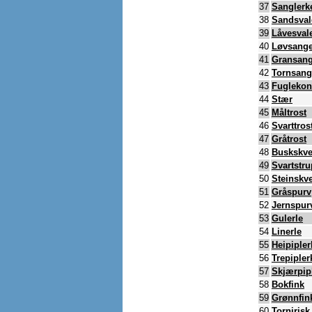
37
Sanglerk
38
Sandsval
39
Låvesval
40
Løvsange
41
Gransang
42
Tornsang
43
Fugleko
44
Stær
45
Måltrost
46
Svarttros
47
Gråtrost
48
Buskskve
49
Svartstr
50
Steinskve
51
Gråspurv
52
Jernspur
53
Gulerle
54
Linerle
55
Heipipler
56
Trepipler
57
Skjærpip
58
Bokfink
59
Grønnfin
60
Tornirisk