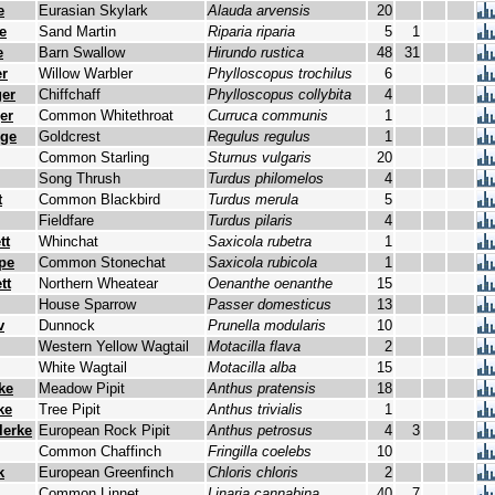
e
Eurasian Skylark
Alauda arvensis
20
e
Sand Martin
Riparia riparia
5
1
e
Barn Swallow
Hirundo rustica
48
31
r
Willow Warbler
Phylloscopus trochilus
6
er
Chiffchaff
Phylloscopus collybita
4
er
Common Whitethroat
Curruca communis
1
nge
Goldcrest
Regulus regulus
1
Common Starling
Sturnus vulgaris
20
Song Thrush
Turdus philomelos
4
t
Common Blackbird
Turdus merula
5
Fieldfare
Turdus pilaris
4
tt
Whinchat
Saxicola rubetra
1
upe
Common Stonechat
Saxicola rubicola
1
tt
Northern Wheatear
Oenanthe oenanthe
15
House Sparrow
Passer domesticus
13
v
Dunnock
Prunella modularis
10
Western Yellow Wagtail
Motacilla flava
2
White Wagtail
Motacilla alba
15
ke
Meadow Pipit
Anthus pratensis
18
ke
Tree Pipit
Anthus trivialis
1
lerke
European Rock Pipit
Anthus petrosus
4
3
Common Chaffinch
Fringilla coelebs
10
k
European Greenfinch
Chloris chloris
2
Common Linnet
Linaria cannabina
40
7