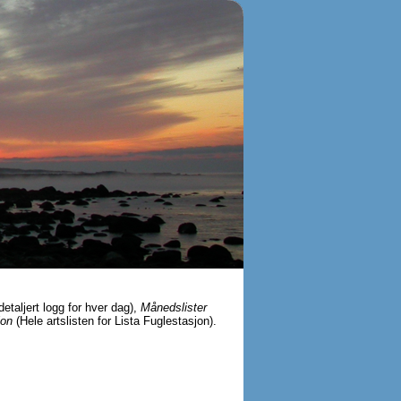
detaljert logg for hver dag),
Månedslister
jon
(Hele artslisten for Lista Fuglestasjon).