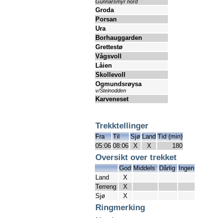
Gunnarsmyr nord
Groda
Porsan
Ura
Borhauggarden
Grettestø
Vågsvoll
Låien
Skollevoll
Ogmundsrøysa
v/Steinodden
Karveneset
Trekktellinger
Fra
Til
Sjø
Land
Tid (min)
05:06
08:06
X
X
180
Oversikt over trekket
God
Middels
Dårlig
Ingen
Land
X
Terreng
X
Sjø
X
Ringmerking