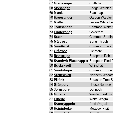
67
Gransanger
Chiffchaff
68
Sivsanger
Sedge Warbler
69
Munk
Blackcap
70
Hagesanger
Garden Warbler
71
Møller
Lesser Whitethr
72
Tornsanger
Common Whitet
73
Fuglekonge
Goldcrest
74
Stær
Common Starlin
75
Måltrost
Song Thrush
76
Svarttrost
Common Blackb
77
Gråtrost
Fieldfare
78
Rødstrupe
European Robin
79
Svarthvit Fluesnapper
European Pied F
80
Buskskvett
Whinchat
81
Svartstrupe
Common Stonec
82
Steinskvett
Northern Wheat
83
Pilfink
Eurasian Tree 
84
Gråspurv
House Sparrow
85
Jernspurv
Dunnock
86
Gulerle
Western Yellow 
87
Linerle
White Wagtail
-
Svartryggerle
Pied Wagtail
88
Heipiplerke
Meadow Pipit