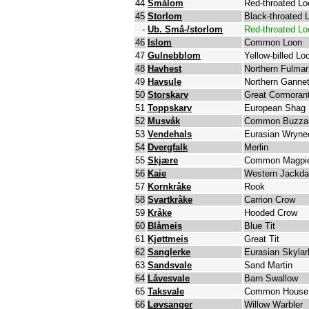
44
Smålom
Red-throated Lo
45
Storlom
Black-throated 
-
Ub. Små-/storlom
Red-throated Lo
46
Islom
Common Loon
47
Gulnebblom
Yellow-billed Lo
48
Havhest
Northern Fulmar
49
Havsule
Northern Ganne
50
Storskarv
Great Cormoran
51
Toppskarv
European Shag
52
Musvåk
Common Buzza
53
Vendehals
Eurasian Wryne
54
Dvergfalk
Merlin
55
Skjære
Common Magpi
56
Kaie
Western Jackd
57
Kornkråke
Rook
58
Svartkråke
Carrion Crow
59
Kråke
Hooded Crow
60
Blåmeis
Blue Tit
61
Kjøttmeis
Great Tit
62
Sanglerke
Eurasian Skylar
63
Sandsvale
Sand Martin
64
Låvesvale
Barn Swallow
65
Taksvale
Common House 
66
Løvsanger
Willow Warbler