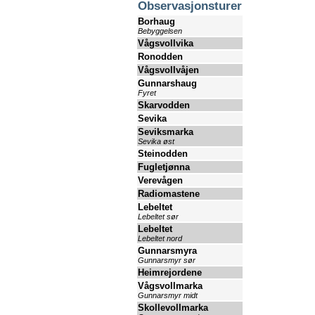
Observasjonsturer
Borhaug
Bebyggelsen
Vågsvollvika
Ronodden
Vågsvollvåjen
Gunnarshaug
Fyret
Skarvodden
Sevika
Seviksmarka
Sevika øst
Steinodden
Fugletjønna
Verevågen
Radiomastene
Lebeltet
Lebeltet sør
Lebeltet
Lebeltet nord
Gunnarsmyra
Gunnarsmyr sør
Heimrejordene
Vågsvollmarka
Gunnarsmyr midt
Skollevollmarka