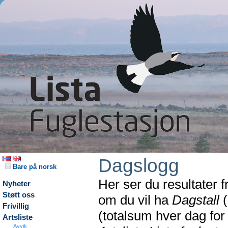
Dagslogg
Bare på norsk
Her ser du resultater 
Nyheter
Støtt oss
om du vil ha
Dagstall
(
Frivillig
(totalsum hver dag fo
Artsliste
Avvik