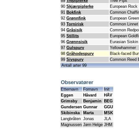
89
Trepiplerke
Tree Pipit
90
Skjærpiplerke
European Rock P
91
Bokfink
Common Chaffi
92
Grønnfink
European Green
93
Tornirisk
Common Linnet
94
Gråsisik
Common Redpol
95
Stillits
European Goldf
96
Grønnsisik
Eurasian Siskin
97
Gulspurv
Yellowhammer
98
Gråhodespurv
Black-faced Bun
99
Sivspurv
Common Reed B
Antall arter 99
Observatører
Etternavn
Fornavn
Init
Eggen
Håvard
HÅV
Grimsby
Benjamin
BEG
Gundersen
Gunnar
GGU
Skibinska
Marta
MSK
Langbråten
Jonas
JLA
Magnussen
Jørn Helge
JHM