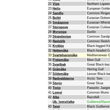
22
Vipe
Northern Lapwin
23
Heilo
European Golde
24
Sandlo
Common Ringed
25
Boltit
Eurasian Dotter
26
Småspove
Eurasian Whimb
27
Storspove
Eurasian Curlew
28
Myrsnipe
Dunlin
29
Strandsnipe
Common Sandpi
30
Rødstilk
Common Redsh
31
Krykkje
Black-legged Ki
32
Hettemåke
Black-headed Gu
33
Svartehavsmåke
Mediterranean G
34
Fiskemåke
Mew Gull
35
Svartbak
Great Black-bac
36
Gråmåke
Herring Gull
37
Sildemåke
Lesser Black-ba
38
Rødnebbterne
Arctic Tern
39
Storjo
Great Skua
40
Tyvjo
Parasitic Jaeger
41
Lomvi
Common Murre
42
Alke
Razorbill
-
Ub. lomvi/alke
Guillemot/Razorb
43
Teist
Black Guillemot