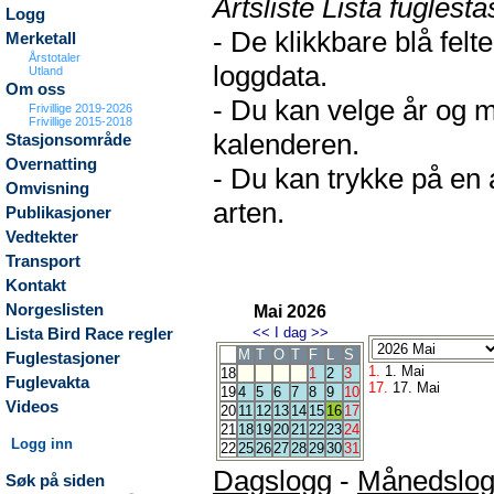
Artsliste Lista fuglesta
Logg
- De klikkbare blå fel
Merketall
Årstotaler
loggdata.
Utland
Om oss
- Du kan velge år og m
Frivillige 2019-2026
Frivillige 2015-2018
kalenderen.
Stasjonsområde
Overnatting
- Du kan trykke på en 
Omvisning
arten.
Publikasjoner
Vedtekter
Transport
Kontakt
Norgeslisten
Mai 2026
<<
I dag
>>
Lista Bird Race regler
M
T
O
T
F
L
S
Fuglestasjoner
1.
1. Mai
18
1
2
3
Fuglevakta
17.
17. Mai
19
4
5
6
7
8
9
10
Videos
20
11
12
13
14
15
16
17
21
18
19
20
21
22
23
24
Logg inn
22
25
26
27
28
29
30
31
Dagslogg
-
Månedslo
Søk på siden