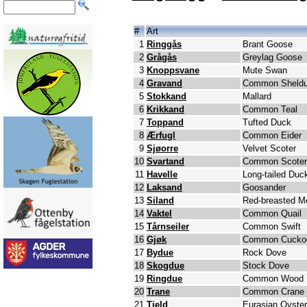
#
Art
1
Ringgås
Brant Goose
2
Grågås
Greylag Goose
3
Knoppsvane
Mute Swan
4
Gravand
Common Sheld
5
Stokkand
Mallard
6
Krikkand
Common Teal
7
Toppand
Tufted Duck
8
Ærfugl
Common Eider
9
Sjøorre
Velvet Scoter
10
Svartand
Common Scoter
11
Havelle
Long-tailed Duc
12
Laksand
Goosander
13
Siland
Red-breasted M
14
Vaktel
Common Quail
15
Tårnseiler
Common Swift
16
Gjøk
Common Cucko
17
Bydue
Rock Dove
18
Skogdue
Stock Dove
19
Ringdue
Common Wood 
20
Trane
Common Crane
21
Tjeld
Eurasian Oyster