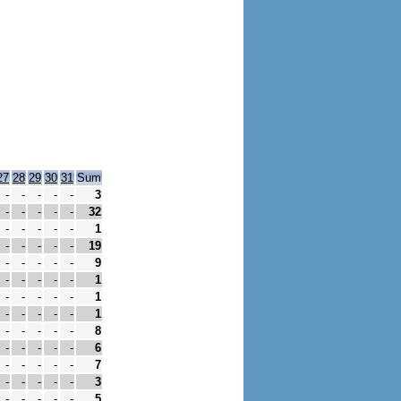
27
28
29
30
31
Sum
-
-
-
-
-
3
-
-
-
-
-
32
-
-
-
-
-
1
-
-
-
-
-
19
-
-
-
-
-
9
-
-
-
-
-
1
-
-
-
-
-
1
-
-
-
-
-
1
-
-
-
-
-
8
-
-
-
-
-
6
-
-
-
-
-
7
-
-
-
-
-
3
-
-
-
-
-
5