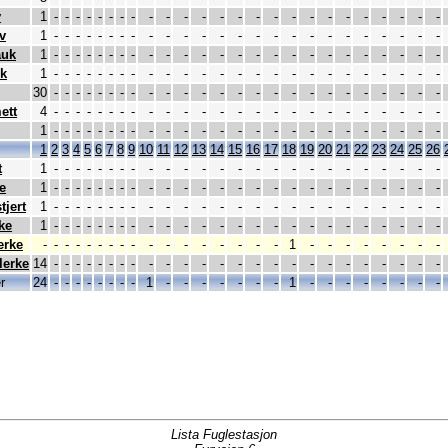
v
1
-
-
-
-
-
-
-
-
-
-
-
-
-
-
-
-
-
-
-
-
-
-
-
-
-
v
1
-
-
-
-
-
-
-
-
-
-
-
-
-
-
-
-
-
-
-
-
-
-
-
-
-
auk
1
-
-
-
-
-
-
-
-
-
-
-
-
-
-
-
-
-
-
-
-
-
-
-
-
-
lk
1
-
-
-
-
-
-
-
-
-
-
-
-
-
-
-
-
-
-
-
-
-
-
-
-
-
30
-
-
-
-
-
-
-
-
-
-
-
-
-
-
-
-
-
-
-
-
-
-
-
-
-
ett
4
-
-
-
-
-
-
-
-
-
-
-
-
-
-
-
-
-
-
-
-
-
-
-
-
-
1
-
-
-
-
-
-
-
-
-
-
-
-
-
-
-
-
-
-
-
-
-
-
-
-
-
1
2
3
4
5
6
7
8
9
10
11
12
13
14
15
16
17
18
19
20
21
22
23
24
25
26
t
1
-
-
-
-
-
-
-
-
-
-
-
-
-
-
-
-
-
-
-
-
-
-
-
-
-
e
1
-
-
-
-
-
-
-
-
-
-
-
-
-
-
-
-
-
-
-
-
-
-
-
-
-
tjert
1
-
-
-
-
-
-
-
-
-
-
-
-
-
-
-
-
-
-
-
-
-
-
-
-
-
ke
1
-
-
-
-
-
-
-
-
-
-
-
-
-
-
-
-
-
-
-
-
-
-
-
-
-
erke
-
-
-
-
-
-
-
-
-
-
-
-
-
-
-
-
-
1
-
-
-
-
-
-
-
-
lerke
14
-
-
-
-
-
-
-
-
-
-
-
-
-
-
-
-
-
-
-
-
-
-
-
-
-
r
24
-
-
-
-
-
-
-
-
1
-
-
-
-
-
-
-
1
-
-
-
-
-
-
-
-
Lista Fuglestasjon