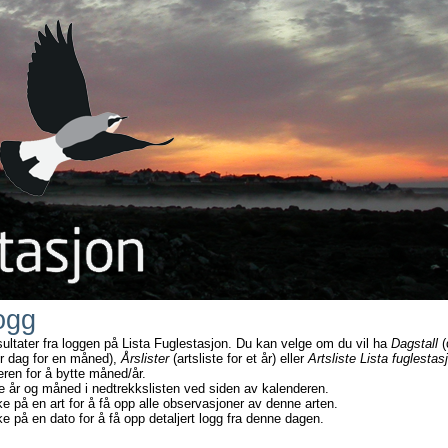
ogg
sultater fra loggen på Lista Fuglestasjon. Du kan velge om du vil ha
Dagstall
(
r dag for en måned),
Årslister
(artsliste for et år) eller
Artsliste Lista fuglestas
eren for å bytte måned/år.
e år og måned i nedtrekkslisten ved siden av kalenderen.
ke på en art for å få opp alle observasjoner av denne arten.
ke på en dato for å få opp detaljert logg fra denne dagen.