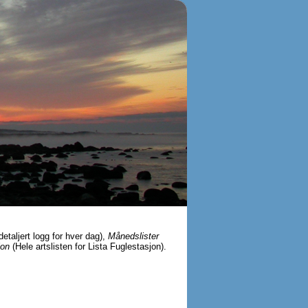
detaljert logg for hver dag),
Månedslister
jon
(Hele artslisten for Lista Fuglestasjon).