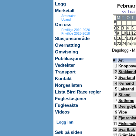
Logg
Februar
Merketall
<<
I da
Årstotaler
M
T
O
T
Utland
5
Om oss
6
2
3
4
5
Frivillige 2019-2026
7
9
10
11
12
Frivillige 2015-2018
Stasjonsområde
8
16
17
18
19
9
23
24
25
26
Overnatting
Dagslogg
-
M
Omvisning
Publikasjoner
#
Art
Vedtekter
1
Knoppsv
Transport
2
Stokkand
3
Svartand
Kontakt
4
Kvinand
Norgeslisten
5
Laksand
Lista Bird Race regler
6
Siland
Fuglestasjoner
7
Sothøne
Fuglevakta
8
Dvergdyk
Videos
9
Vipe
10
Fjæreplyt
Logg inn
11
Fiskemå
12
Svartbak
Søk på siden
13
Gråmåke