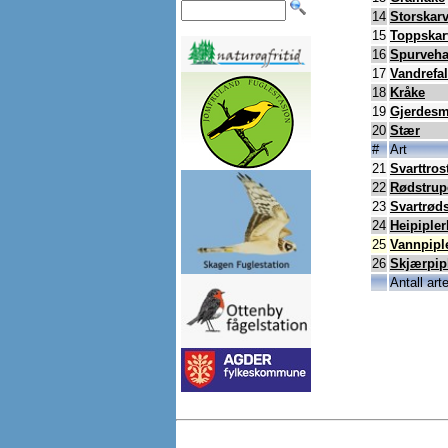
14
Storskar
15
Toppskar
16
Spurveh
17
Vandrefa
18
Kråke
19
Gjerdesm
20
Stær
#
Art
21
Svarttros
22
Rødstrup
23
Svartrøds
24
Heipipler
25
Vannpipl
26
Skjærpip
Antall arte