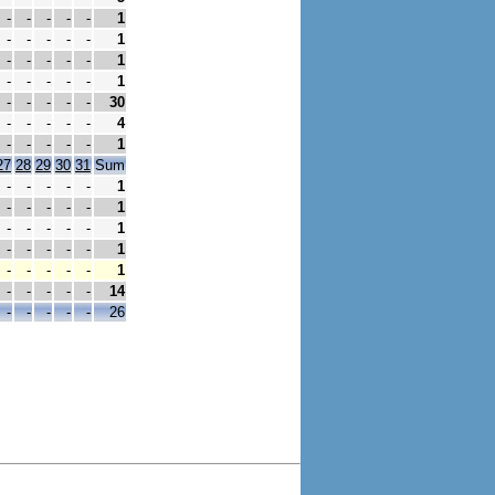
-
-
-
-
-
1
-
-
-
-
-
1
-
-
-
-
-
1
-
-
-
-
-
1
-
-
-
-
-
30
-
-
-
-
-
4
-
-
-
-
-
1
27
28
29
30
31
Sum
-
-
-
-
-
1
-
-
-
-
-
1
-
-
-
-
-
1
-
-
-
-
-
1
-
-
-
-
-
1
-
-
-
-
-
14
-
-
-
-
-
26