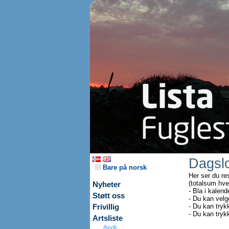
Dagsl
Bare på norsk
Her ser du re
(totalsum hve
Nyheter
- Bla i kalend
Støtt oss
- Du kan velg
- Du kan tryk
Frivillig
- Du kan tryk
Artsliste
Avvik