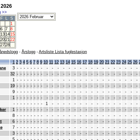
 2026
g
>>
F
L
S
1
6
7
8
13
14
15
20
21
22
27
28
ånedslogg
-
Årslogg
-
Artsliste Lista fuglestasjon
1
2
3
4
5
6
7
8
9
10
11
12
13
14
15
16
17
18
19
20
21
22
23
24
25
26
ane
3
-
-
-
-
-
-
-
-
-
-
-
-
-
-
-
-
-
-
-
-
-
-
-
-
-
32
-
-
-
-
-
-
-
-
-
-
-
-
-
-
-
-
-
-
-
-
-
-
-
-
-
1
-
-
-
-
-
-
-
-
-
-
-
-
-
-
-
-
-
-
-
-
-
-
-
-
-
19
-
-
-
-
-
-
-
-
-
-
-
-
-
-
-
-
-
-
-
-
-
-
-
-
-
9
-
-
-
-
-
-
-
-
-
-
-
-
-
-
-
-
-
-
-
-
-
-
-
-
-
1
-
-
-
-
-
-
-
-
-
-
-
-
-
-
-
-
-
-
-
-
-
-
-
-
-
-
-
-
-
-
-
-
-
-
1
-
-
-
-
-
-
-
-
-
-
-
-
-
-
-
-
ker
1
-
-
-
-
-
-
-
-
-
-
-
-
-
-
-
-
-
-
-
-
-
-
-
-
-
8
-
-
-
-
-
-
-
-
-
-
-
-
-
-
-
-
-
-
-
-
-
-
-
-
-
t
6
-
-
-
-
-
-
-
-
-
-
-
-
-
-
-
-
-
-
-
-
-
-
-
-
-
ke
7
-
-
-
-
-
-
-
-
-
-
-
-
-
-
-
-
-
-
-
-
-
-
-
-
-
3
-
-
-
-
-
-
-
-
-
-
-
-
-
-
-
-
-
-
-
-
-
-
-
-
-
5
-
-
-
-
-
-
-
-
-
-
-
-
-
-
-
-
-
-
-
-
-
-
-
-
-