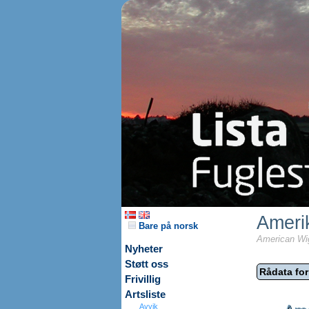
Ameri
Bare på norsk
American Wi
Nyheter
Støtt oss
Rådata for
Frivillig
Artsliste
Avvik