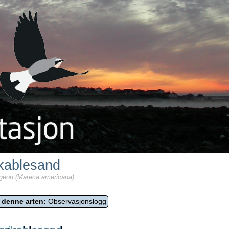
kablesand
geon (Mareca americana)
 denne arten:
Observasjonslogg