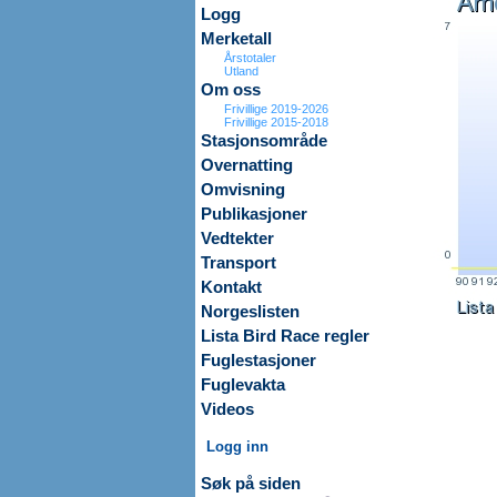
Logg
Merketall
Årstotaler
Utland
Om oss
Frivillige 2019-2026
Frivillige 2015-2018
Stasjonsområde
Overnatting
Omvisning
Publikasjoner
Vedtekter
Transport
Kontakt
Norgeslisten
Lista Bird Race regler
Fuglestasjoner
Fuglevakta
Videos
Logg inn
Søk på siden