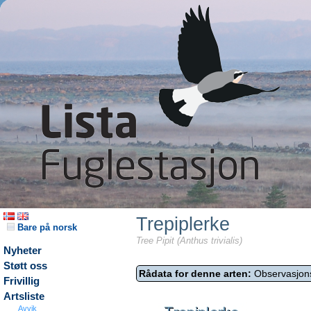
Trepiplerke
Bare på norsk
Tree Pipit (Anthus trivialis)
Nyheter
Støtt oss
Rådata for denne arten:
Observasjon
Frivillig
Artsliste
Avvik