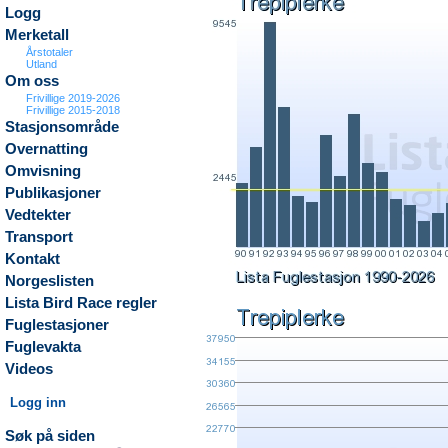
Logg
Merketall
Årstotaler
Utland
Om oss
Frivillige 2019-2026
Frivillige 2015-2018
Stasjonsområde
Overnatting
Omvisning
Publikasjoner
Vedtekter
Transport
Kontakt
Norgeslisten
Lista Bird Race regler
Fuglestasjoner
Fuglevakta
Videos
Logg inn
Søk på siden