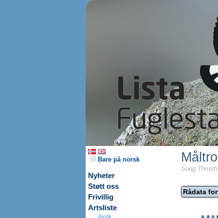
Måltro
Bare på norsk
Song Thrush 
Nyheter
Støtt oss
Rådata for
Frivillig
Artsliste
Avvik