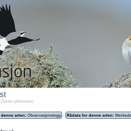
st
(Turdus philomelos)
 denne arten:
Observasjonslogg
Rådata for denne arten:
Merkeda
-