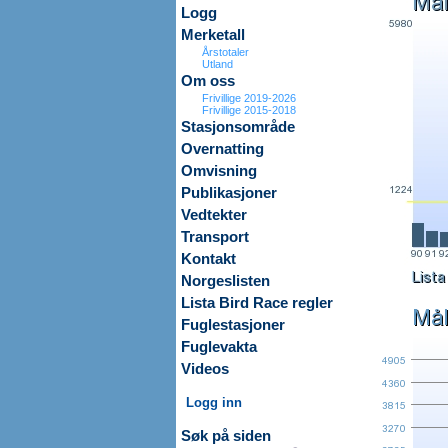
Logg
Merketall
Årstotaler
Utland
Om oss
Frivillige 2019-2026
Frivillige 2015-2018
Stasjonsområde
Overnatting
Omvisning
Publikasjoner
Vedtekter
Transport
Kontakt
Norgeslisten
Lista Bird Race regler
Fuglestasjoner
Fuglevakta
Videos
Logg inn
Søk på siden