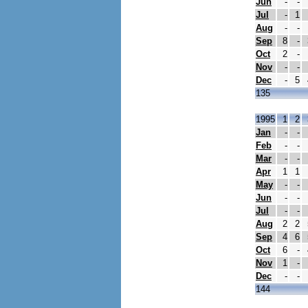
Jun
-
-
Jul
-
1
Aug
-
-
Sep
8
-
Oct
2
-
Nov
-
-
Dec
-
5
135
1995
1
2
Jan
-
-
Feb
-
-
Mar
-
-
Apr
1
1
May
-
-
Jun
-
-
Jul
-
-
Aug
2
2
Sep
4
6
Oct
6
-
Nov
1
-
Dec
-
-
144