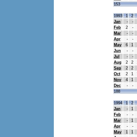
153
1993
1
2
Jan
-
-
Feb
2
-
Mar
-
-
Apr
-
-
May
6
1
Jun
-
-
Jul
-
-
Aug
2
2
Sep
2
2
Oct
2
1
Nov
4
1
Dec
-
-
188
1994
1
2
Jan
-
1
Feb
-
-
Mar
-
1
Apr
-
-
May
1
1