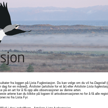
sultater fra loggen på Lista Fuglestasjon. Du kan velge om du vil ha
Dagstall
(
r dag for en måned),
Årslister
(artsliste for et år) eller
Artsliste Lista fuglestas
ke på en art for å få opp alle observasjoner av denne arten.
este artene kan du klikke på logoen til artsobservasjoner.no for å få alle regi
ner.no fra Lista Fyr.