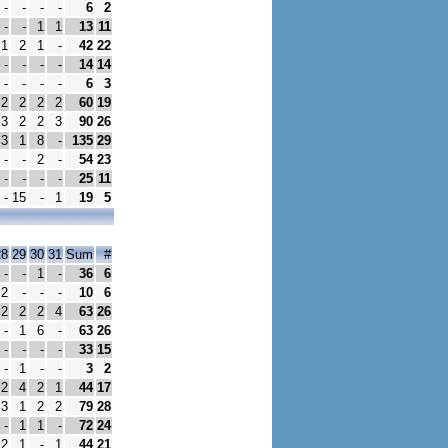
-
-
-
-
6
2
-
-
1
1
13
11
1
2
1
-
42
22
-
-
-
-
14
14
-
-
-
-
6
3
2
2
2
2
60
19
3
2
2
3
90
26
3
1
8
-
135
29
-
-
2
-
54
23
-
-
-
-
25
11
-
15
-
1
19
5
28
29
30
31
Sum
#
-
-
1
-
36
6
2
-
-
-
10
6
2
2
2
4
63
26
-
1
6
-
63
26
-
-
-
-
33
15
-
1
-
-
3
2
2
4
2
1
44
17
3
1
2
2
79
28
-
1
1
-
72
24
2
1
-
1
44
21