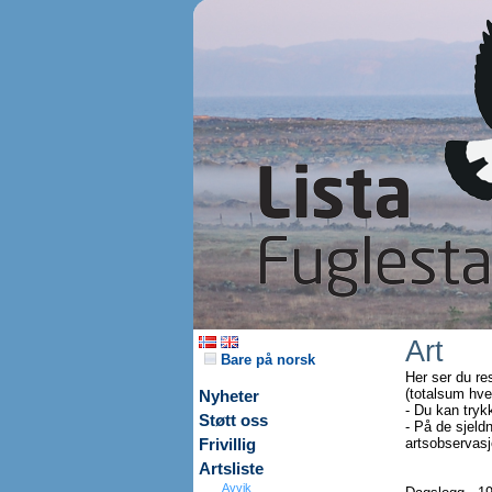
Art
Bare på norsk
Her ser du re
(totalsum hve
Nyheter
- Du kan tryk
Støtt oss
- På de sjeldn
artsobservasjo
Frivillig
Artsliste
Avvik