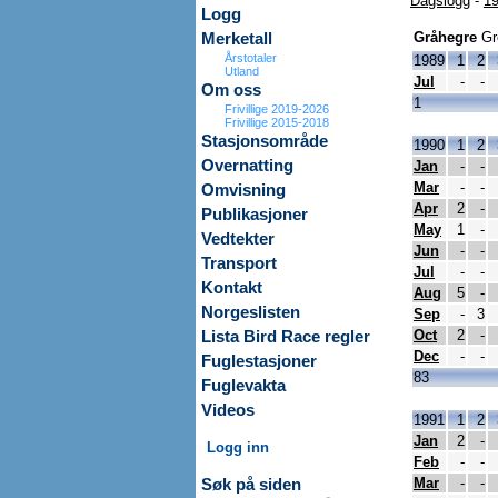
Dagslogg
-
19
Logg
Gråhegre
Gr
Merketall
Årstotaler
1989
1
2
Utland
Jul
-
-
Om oss
1
Frivillige 2019-2026
Frivillige 2015-2018
Stasjonsområde
1990
1
2
Overnatting
Jan
-
-
Mar
-
-
Omvisning
Apr
2
-
Publikasjoner
May
1
-
Vedtekter
Jun
-
-
Transport
Jul
-
-
Kontakt
Aug
5
-
Norgeslisten
Sep
-
3
Oct
2
-
Lista Bird Race regler
Dec
-
-
Fuglestasjoner
83
Fuglevakta
Videos
1991
1
2
Jan
2
-
Logg inn
Feb
-
-
Mar
-
-
Søk på siden