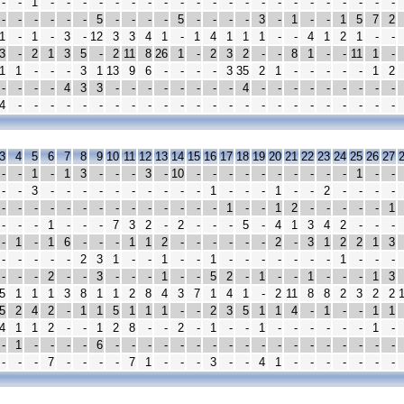
-
-
1
-
-
-
-
-
-
-
-
-
-
-
-
-
-
-
-
-
-
-
-
-
-
-
-
-
-
-
-
5
-
-
-
-
5
-
-
-
-
3
-
1
-
-
1
5
7
2
1
-
1
-
3
-
12
3
3
4
1
-
1
4
1
1
1
-
-
4
1
2
1
-
-
3
-
2
1
3
5
-
2
11
8
26
1
-
2
3
2
-
-
8
1
-
-
11
1
-
1
1
-
-
-
3
1
13
9
6
-
-
-
-
3
35
2
1
-
-
-
-
-
1
2
-
-
-
-
4
3
3
-
-
-
-
-
-
-
-
4
-
-
-
-
-
-
-
-
-
4
-
-
-
-
-
-
-
-
-
-
-
-
-
-
-
-
-
-
-
-
-
-
-
-
3
4
5
6
7
8
9
10
11
12
13
14
15
16
17
18
19
20
21
22
23
24
25
26
27
-
-
1
-
1
3
-
-
-
3
-
10
-
-
-
-
-
-
-
-
-
-
1
-
-
-
-
3
-
-
-
-
-
-
-
-
-
-
1
-
-
-
1
-
-
2
-
-
-
-
-
-
-
-
-
-
-
-
-
-
-
-
-
-
1
-
-
1
2
-
-
-
-
-
1
-
-
-
1
-
-
-
7
3
2
-
2
-
-
-
5
-
4
1
3
4
2
-
-
-
-
1
-
1
6
-
-
-
1
1
2
-
-
-
-
-
-
2
-
3
1
2
2
1
3
-
-
-
-
-
2
3
1
-
-
1
-
-
1
-
-
-
-
-
-
-
1
-
-
-
-
-
-
2
-
-
3
-
-
-
1
-
-
5
2
-
1
-
-
1
-
-
-
1
3
5
1
1
1
3
8
1
1
2
8
4
3
7
1
4
1
-
2
11
8
8
2
3
2
2
5
2
4
2
-
1
1
5
1
1
1
-
-
2
3
5
1
1
4
-
1
-
-
1
1
4
1
1
2
-
-
1
2
8
-
-
2
-
1
-
-
1
-
-
-
-
-
-
1
-
-
1
-
-
-
-
6
-
-
-
-
-
-
-
-
-
-
-
-
-
-
-
-
-
-
-
-
-
7
-
-
-
-
7
1
-
-
-
3
-
-
4
1
-
-
-
-
-
-
-