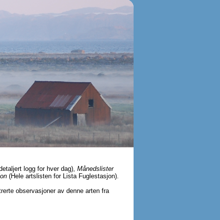
detaljert logg for hver dag),
Månedslister
jon
(Hele artslisten for Lista Fuglestasjon).
strerte observasjoner av denne arten fra