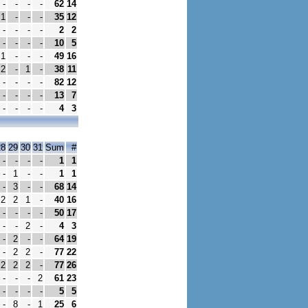
-
-
-
-
62
14
1
-
-
-
35
12
-
-
-
-
2
2
-
-
-
-
10
5
1
-
-
-
49
16
2
-
1
-
38
11
-
-
-
-
82
12
-
-
-
-
13
7
-
-
-
-
4
3
28
29
30
31
Sum
#
-
-
-
-
1
1
-
1
-
-
1
1
-
3
-
-
68
14
2
2
1
-
40
16
-
-
-
-
50
17
-
-
2
-
4
3
-
2
-
-
64
19
-
2
2
-
77
22
2
2
2
-
77
26
-
-
-
2
61
23
-
-
-
-
5
5
-
8
-
1
25
6