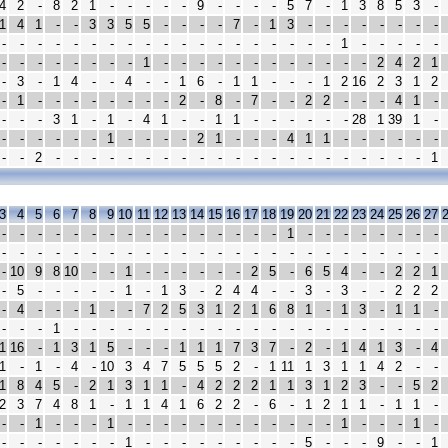
4
2
-
8
2
1
-
-
-
-
-
9
-
-
-
-
5
7
-
1
3
8
5
3
-
1
4
1
-
-
3
3
5
5
-
-
-
-
7
-
1
3
-
-
-
-
-
-
-
-
-
-
-
-
-
-
-
-
-
-
-
-
-
-
-
-
-
-
-
1
-
-
-
-
-
-
-
-
-
-
-
-
-
1
-
-
-
-
-
-
-
-
-
-
-
-
2
4
2
1
-
3
-
1
4
-
-
4
-
-
1
6
-
1
1
-
-
-
1
2
16
2
3
1
2
-
1
-
-
-
-
-
-
-
-
2
-
8
-
7
-
-
2
2
-
-
-
4
1
-
-
-
-
3
1
-
1
-
4
1
-
-
1
1
-
-
-
-
-
-
28
1
39
1
-
-
-
-
-
-
-
1
-
-
-
-
2
1
-
-
-
4
1
1
-
-
-
-
-
-
-
-
2
-
-
-
-
-
-
-
-
-
-
-
-
-
-
-
-
-
-
-
-
-
1
3
4
5
6
7
8
9
10
11
12
13
14
15
16
17
18
19
20
21
22
23
24
25
26
27
-
-
-
-
-
-
-
-
-
-
-
-
-
-
-
-
1
-
-
-
-
-
-
-
-
-
-
-
-
-
-
-
-
-
-
-
-
-
-
-
-
-
-
-
-
-
-
-
-
-
-
10
9
8
10
-
-
1
-
-
-
-
-
-
2
5
-
6
5
4
-
-
2
2
1
-
5
-
-
-
-
-
1
-
1
3
-
2
4
4
-
-
3
-
3
-
-
2
2
2
-
4
-
-
-
1
-
-
7
2
5
3
1
2
1
6
8
1
-
1
3
-
1
1
-
-
-
-
1
-
-
-
-
-
-
-
-
-
-
-
-
-
-
-
-
-
-
-
-
-
1
16
-
1
3
1
5
-
-
-
1
1
1
7
3
7
-
2
-
1
4
1
3
-
4
1
-
1
-
4
-
10
3
4
7
5
5
5
2
-
1
11
1
3
1
1
4
2
-
-
1
8
4
5
-
2
1
3
1
1
-
4
2
2
2
1
1
3
1
2
3
-
-
5
2
2
3
7
4
8
1
-
1
1
4
1
6
2
2
-
6
-
1
2
1
1
-
1
1
-
-
-
1
-
-
-
1
-
-
-
-
-
-
-
-
-
-
-
-
1
-
-
-
1
-
-
-
-
-
-
-
-
1
-
-
-
-
-
-
-
-
-
5
-
-
-
9
-
-
1