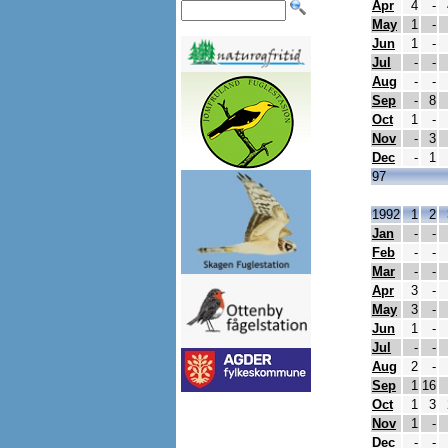
Apr
4
-
May
1
-
Jun
1
-
Jul
-
-
Aug
-
-
Sep
-
8
Oct
1
-
Nov
-
3
Dec
-
1
97
1992
1
2
Jan
-
-
Feb
-
-
Mar
-
-
Apr
3
-
May
3
-
Jun
1
-
Jul
-
-
Aug
2
-
Sep
1
16
Oct
1
3
Nov
1
-
Dec
-
-