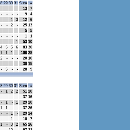
28
29
30
31
Sum
#
-
-
-
-
13
7
-
-
-
-
9
4
-
-
1
3
12
6
-
-
2
-
25
13
-
-
-
-
5
5
-
-
-
-
1
1
-
-
-
1
53
10
4
5
5
6
83
30
1
1
1
-
106
28
2
-
-
-
20
10
-
-
-
-
30
15
-
5
-
-
28
9
28
29
30
31
Sum
#
-
1
2
2
51
20
-
-
-
-
37
16
-
1
-
1
29
20
1
1
-
-
37
26
-
-
1
-
29
24
-
-
1
-
10
7
1
-
3
2
65
26
-
-
10
-
97
21