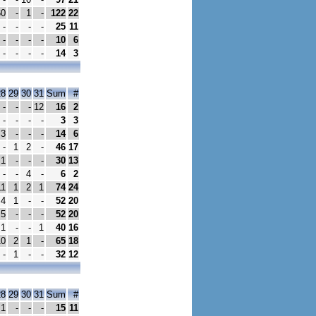
60
-
1
-
122
22
-
-
-
-
25
11
-
-
-
-
10
6
-
-
-
-
14
3
28
29
30
31
Sum
#
-
-
-
12
16
2
-
-
-
-
3
3
3
-
-
-
14
6
-
1
2
-
46
17
1
-
-
-
30
13
-
-
4
-
6
2
11
1
2
1
74
24
4
1
-
-
52
20
5
-
-
-
52
20
1
-
-
1
40
16
10
2
1
-
65
18
-
1
-
-
32
12
28
29
30
31
Sum
#
1
-
-
-
15
11