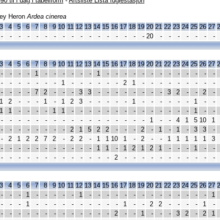
90 til i dag i tabellform
-
Artsliste Lista fuglestasjon
ey Heron
Ardea cinerea
3
4
5
6
7
8
9
10
11
12
13
14
15
16
17
18
19
20
21
22
23
24
25
26
27
-
-
-
-
-
-
-
-
-
-
-
-
-
-
-
-
-
20
-
-
-
-
-
-
-
3
4
5
6
7
8
9
10
11
12
13
14
15
16
17
18
19
20
21
22
23
24
25
26
27
-
-
-
-
1
-
-
-
-
-
-
1
-
-
-
-
-
-
-
-
-
-
-
-
-
-
-
-
-
-
-
-
1
-
-
-
-
-
-
2
1
-
-
-
-
-
-
-
-
-
-
-
-
-
7
2
-
-
-
3
3
-
-
-
-
-
-
-
-
3
2
-
-
2
-
1
2
-
-
-
1
-
1
2
3
-
-
-
-
-
1
-
-
-
-
-
-
1
-
-
1
1
-
-
-
-
1
1
-
-
-
-
-
-
-
-
-
-
-
-
-
-
1
-
-
-
-
-
-
-
-
-
-
-
-
-
-
-
-
-
-
-
1
-
-
4
1
5
10
1
-
-
-
-
-
-
-
-
2
1
5
2
2
-
-
-
2
-
1
-
1
-
3
3
-
-
2
1
2
2
7
2
-
2
2
-
1
1
10
1
-
2
-
-
1
1
1
1
1
3
-
-
-
-
-
-
-
-
-
-
-
1
1
-
1
2
1
2
1
-
-
-
1
-
-
-
-
-
-
-
-
-
-
-
-
-
-
-
2
-
-
-
-
-
-
-
-
-
-
-
3
4
5
6
7
8
9
10
11
12
13
14
15
16
17
18
19
20
21
22
23
24
25
26
27
-
-
-
1
-
-
-
-
-
1
-
-
-
-
-
-
-
-
-
-
-
-
-
-
1
-
-
-
1
-
-
-
-
-
-
-
-
-
-
1
-
-
2
2
-
-
-
-
1
-
-
-
-
-
-
-
-
-
-
-
-
-
-
2
-
-
1
-
-
-
3
2
-
2
1