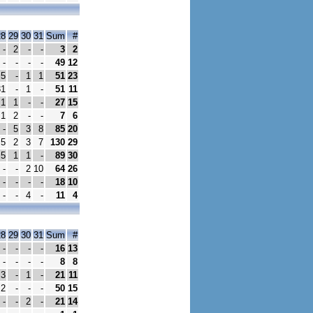
28
29
30
31
Sum
#
-
2
-
-
3
2
-
-
-
-
49
12
5
-
1
1
51
23
31
-
1
-
51
11
1
1
-
-
27
15
1
2
-
-
7
6
-
5
3
8
85
20
5
2
3
7
130
29
5
1
1
-
89
30
-
-
2
10
64
26
-
-
-
-
18
10
-
-
4
-
11
4
28
29
30
31
Sum
#
-
-
-
-
16
13
-
-
-
-
8
8
3
-
1
-
21
11
2
-
-
-
50
15
-
-
2
-
21
14