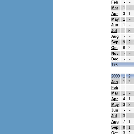
Feb
-
-
Mar
1
-
Apr
3
1
May
1
-
Jun
1
-
Jul
-
5
Aug
-
-
Sep
9
2
Oct
6
2
Nov
-
-
Dec
-
-
176
2000
1
2
Jan
1
2
Feb
-
-
Mar
1
-
Apr
4
1
May
3
2
Jun
-
-
Jul
3
-
Aug
7
1
Sep
8
1
Oct
3
2