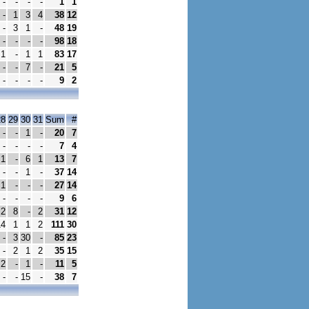
-
-
-
-
1
1
-
1
3
4
38
12
-
3
1
-
48
19
-
-
-
-
98
18
1
-
1
1
83
17
-
-
7
-
21
5
-
-
-
-
9
2
28
29
30
31
Sum
#
-
-
1
-
20
7
-
-
-
-
7
4
1
-
6
1
13
7
-
-
1
-
37
14
1
-
-
-
27
14
-
-
-
-
9
6
2
8
-
2
31
12
14
1
1
2
111
30
-
3
30
-
85
23
-
2
1
2
35
15
2
-
1
-
11
5
-
-
15
-
38
7