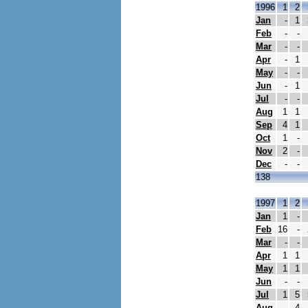
1996
1
2
Jan
-
1
Feb
-
-
Mar
-
-
Apr
-
1
May
-
-
Jun
-
1
Jul
-
-
Aug
1
1
Sep
4
1
Oct
1
-
Nov
2
-
Dec
-
-
138
1997
1
2
Jan
1
-
Feb
16
-
Mar
-
-
Apr
1
1
May
1
1
Jun
-
-
Jul
1
5
Aug
-
4