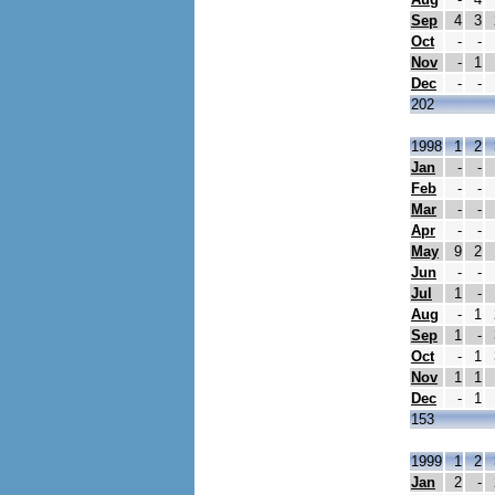
Sep
4
3
Oct
-
-
Nov
-
1
Dec
-
-
202
1998
1
2
Jan
-
-
Feb
-
-
Mar
-
-
Apr
-
-
May
9
2
Jun
-
-
Jul
1
-
Aug
-
1
Sep
1
-
Oct
-
1
Nov
1
1
Dec
-
1
153
1999
1
2
Jan
2
-