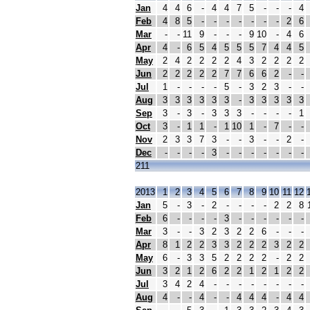
Jan
4
4
6
-
4
4
7
5
-
-
-
4
Feb
4
8
5
-
-
-
-
-
-
-
2
6
Mar
-
-
11
9
-
-
-
9
10
-
4
6
Apr
4
-
6
5
4
5
5
5
7
4
4
5
May
2
4
2
2
2
2
4
3
2
2
2
2
Jun
2
2
2
2
2
7
7
6
6
2
-
-
Jul
1
-
-
-
-
5
-
3
2
3
-
-
Aug
3
3
3
3
3
3
-
3
3
3
3
3
Sep
3
-
3
-
3
3
3
-
-
-
-
1
Oct
3
-
1
1
-
1
10
1
-
7
-
-
Nov
2
3
3
7
3
-
-
3
-
-
2
-
Dec
-
-
-
-
3
-
-
-
-
-
-
-
211
2013
1
2
3
4
5
6
7
8
9
10
11
12
Jan
5
-
3
-
2
-
-
-
-
2
2
8
Feb
6
-
-
-
-
3
-
-
-
-
-
-
Mar
3
-
-
3
2
3
2
2
6
-
-
-
Apr
8
1
2
2
3
3
2
2
2
3
2
2
May
6
-
3
3
5
2
2
2
2
-
2
2
Jun
3
2
1
2
6
2
2
1
2
1
2
2
Jul
3
4
2
4
-
-
-
-
-
-
-
-
Aug
4
-
-
4
-
-
4
4
4
-
4
4