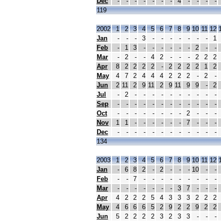
Dec
-
-
-
-
-
-
-
4
-
-
-
-
119
2002
1
2
3
4
5
6
7
8
9
10
11
12
Jan
-
-
-
3
-
-
-
-
-
-
-
1
Feb
-
1
3
-
-
-
-
-
-
2
-
-
Mar
-
2
-
-
4
2
-
-
-
2
2
2
Apr
8
2
2
2
2
-
2
2
2
2
1
2
May
4
7
2
4
4
4
2
2
2
-
2
-
Jun
2
11
2
9
11
2
9
11
9
9
-
2
Jul
-
2
-
-
-
-
-
-
-
-
-
-
Sep
-
-
-
-
-
-
-
-
-
-
-
-
Oct
-
-
-
-
-
-
-
-
2
-
-
-
Nov
1
1
-
-
-
-
-
-
7
-
-
-
Dec
-
-
-
-
-
-
-
-
-
-
-
-
134
2003
1
2
3
4
5
6
7
8
9
10
11
12
Jan
-
6
8
2
-
2
-
-
-
10
-
-
Feb
-
-
7
-
-
-
-
-
-
-
-
-
Mar
-
-
-
-
-
-
-
3
7
-
-
-
Apr
4
2
2
2
5
4
3
3
3
2
2
2
May
4
6
6
6
5
2
9
2
2
9
2
2
Jun
5
2
2
2
2
3
2
3
3
-
-
-