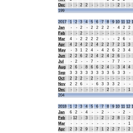
Dec
-
-
2
2
-
-
-
-
-
2
-
-
199
2017
1
2
3
4
5
6
7
8
9
10
11
12
Jan
-
-
2
-
2
2
2
2
-
4
2
2
Feb
-
-
2
-
-
-
-
-
-
-
-
-
Mar
4
-
2
2
2
2
-
-
-
2
6
-
Apr
4
2
4
2
2
4
2
2
7
2
1
3
May
-
3
1
2
4
-
4
2
6
2
3
4
Jun
2
2
6
2
2
4
2
4
2
6
-
-
Jul
-
2
-
-
7
-
-
-
7
7
-
-
Aug
2
6
-
8
6
6
2
4
-
3
4
4
Sep
3
3
3
3
3
3
3
3
5
3
3
-
Oct
2
2
2
-
2
-
-
-
-
-
-
-
Nov
2
2
6
-
-
6
3
3
3
2
-
-
Dec
-
-
-
-
-
-
-
2
-
-
-
1
204
2018
1
2
3
4
5
6
7
8
9
10
11
12
Jan
6
2
-
4
-
-
2
-
-
-
2
-
Feb
-
12
-
3
-
-
2
-
2
8
-
2
Mar
-
-
-
-
-
-
-
-
-
-
-
1
Apr
2
3
2
9
-
7
1
2
2
7
-
2