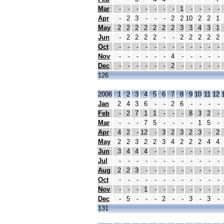
Mar
-
-
-
-
-
-
-
1
-
-
-
-
Apr
-
2
3
-
-
-
2
2
10
2
2
1
May
2
2
2
2
2
2
2
3
3
4
3
1
Jun
-
2
2
2
2
-
-
2
2
2
2
2
Oct
-
-
-
-
-
-
-
-
-
-
-
-
Nov
-
-
-
-
-
-
4
-
-
-
-
-
Dec
-
-
-
-
-
-
2
-
-
-
-
-
126
2006
1
2
3
4
5
6
7
8
9
10
11
12
Jan
2
4
3
6
-
-
2
6
-
-
-
-
Feb
-
2
7
1
1
-
-
-
8
3
2
-
Mar
-
-
-
7
5
-
-
-
-
1
5
-
Apr
4
2
-
12
-
3
2
3
2
3
-
2
May
2
2
3
2
2
3
4
2
2
2
4
4
Jun
3
4
4
4
-
-
-
-
-
-
-
-
Jul
-
-
-
-
-
-
-
-
-
-
-
-
Aug
2
2
3
-
-
-
-
-
-
-
-
-
Oct
-
-
-
-
-
-
-
-
-
-
-
-
Nov
-
-
-
1
-
-
-
-
-
-
-
-
Dec
-
5
-
-
-
2
-
-
3
-
3
-
131