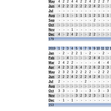
May
4
2
2
4
4
2
2
4
2
2
2
7
Jun
4
2
2
2
2
2
2
2
4
2
-
-
Jul
-
-
-
-
-
-
-
-
-
-
-
-
Aug
-
1
1
-
1
1
1
1
2
1
1
1
Sep
-
-
-
-
-
-
-
-
2
-
-
-
Oct
-
-
-
-
-
-
-
-
-
-
-
-
Nov
-
-
-
1
-
-
-
-
-
-
-
-
Dec
4
-
2
4
2
-
-
2
2
-
-
-
179
2019
1
2
3
4
5
6
7
8
9
10
11
12
Jan
-
2
-
2
2
1
-
2
-
-
2
-
Feb
-
-
4
-
-
-
-
2
4
4
-
-
Mar
2
4
2
2
-
-
-
-
-
4
-
4
Apr
4
2
3
2
6
4
7
2
6
2
2
3
May
2
3
2
3
2
2
2
2
-
2
2
2
Jun
2
2
2
4
2
2
2
4
2
4
-
-
Jul
2
-
-
-
-
-
2
-
-
-
-
-
Aug
-
-
-
-
-
-
-
-
-
-
-
-
Oct
3
3
-
-
3
-
-
3
-
3
-
3
Nov
-
-
-
-
3
2
3
2
3
-
1
-
Dec
-
1
-
1
-
-
-
-
-
-
-
-
153