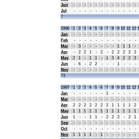
Jun
-
-
-
-
-
-
-
-
-
-
-
-
Jul
-
-
-
-
-
-
-
-
-
-
-
-
7
1996
1
2
3
4
5
6
7
8
9
10
11
12
Jan
-
-
-
-
-
-
-
-
-
-
-
-
Feb
-
-
-
-
-
-
-
-
-
-
-
-
Mar
-
3
-
-
-
-
-
-
1
1
1
-
Apr
-
2
2
1
-
2
-
2
2
2
2
2
May
2
1
-
1
1
-
1
3
4
2
2
3
Jun
-
6
-
2
2
-
-
-
1
-
-
-
Nov
-
-
-
-
-
-
-
-
-
-
-
-
73
1997
1
2
3
4
5
6
7
8
9
10
11
12
Jan
-
-
-
-
-
-
1
-
-
-
-
-
Mar
-
-
-
-
-
-
-
-
-
-
-
-
Apr
2
2
2
2
2
2
2
1
1
1
1
2
May
1
1
1
1
1
1
1
1
1
1
1
1
Jun
1
-
-
1
1
-
2
2
2
-
2
1
Sep
-
-
-
-
-
-
-
-
-
-
-
-
Oct
-
-
-
-
-
-
-
-
-
-
-
-
Nov
1
1
1
1
-
1
-
-
-
-
-
-