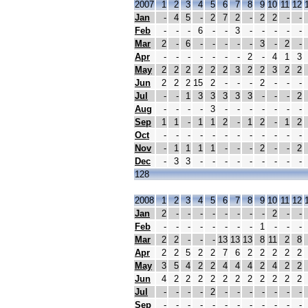
2007
1
2
3
4
5
6
7
8
9
10
11
12
Jan
-
4
5
-
2
7
2
-
2
2
-
-
Feb
-
-
-
6
-
-
3
-
-
-
-
-
Mar
2
-
6
-
-
-
-
-
3
-
2
-
Apr
-
-
-
-
-
-
-
2
-
4
1
3
May
2
2
2
2
2
2
3
2
2
3
2
2
Jun
2
2
2
15
2
-
-
-
2
-
-
-
Jul
-
-
1
3
3
3
3
3
-
-
-
2
Aug
-
-
-
-
3
-
-
-
-
-
-
-
Sep
1
1
-
1
1
2
-
1
2
-
1
2
Oct
-
-
-
-
-
-
-
-
-
-
-
-
Nov
-
1
1
1
1
-
-
-
2
-
-
2
Dec
-
3
3
-
-
-
-
-
-
-
-
-
128
2008
1
2
3
4
5
6
7
8
9
10
11
12
Jan
2
-
-
-
-
-
-
-
-
2
-
-
Feb
-
-
-
-
-
-
-
-
1
-
-
-
Mar
2
2
-
-
-
13
13
13
8
11
2
8
Apr
2
2
5
2
2
7
6
2
2
2
2
2
May
3
5
4
2
2
4
4
4
2
4
2
2
Jun
4
2
2
2
2
2
2
2
2
2
2
2
Jul
-
-
-
-
2
-
-
-
-
-
-
-
Sep
-
-
-
-
-
-
-
-
-
-
-
-