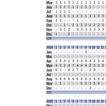
May
2
1
1
3
1
1
2
1
1
1
1
1
Jun
1
1
1
1
1
1
1
1
1
-
-
-
Jul
1
1
1
1
-
-
-
-
-
-
-
-
Aug
1
1
1
1
1
2
1
1
1
1
3
3
Sep
1
1
-
-
-
1
-
-
-
-
-
1
Oct
-
-
1
-
1
1
1
2
2
2
2
2
Nov
-
2
1
2
-
3
3
3
3
3
3
3
Dec
1
-
-
2
-
-
-
-
-
-
-
-
229
2024
1
2
3
4
5
6
7
8
9
10
11
12
Jan
-
-
-
-
-
-
-
2
-
-
-
-
Mar
-
-
-
-
-
-
-
-
-
-
-
-
Apr
2
5
4
2
3
3
4
6
4
2
5
4
May
4
2
2
4
7
4
4
4
3
3
3
3
Jun
6
1
-
8
2
7
2
-
2
8
-
-
Jul
-
-
-
-
-
-
-
-
-
-
-
-
Aug
6
6
6
6
6
6
6
6
6
6
6
6
Nov
-
1
-
-
-
-
5
5
3
5
4
-
Dec
-
-
-
-
-
-
-
-
2
-
-
-
122
2025
1
2
3
4
5
6
7
8
9
10
11
12
Mar
-
-
-
-
-
-
-
-
-
-
-
-