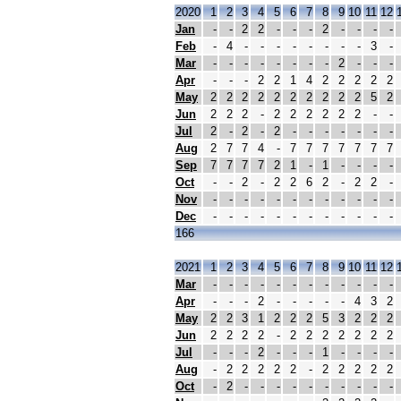
2020
1
2
3
4
5
6
7
8
9
10
11
12
Jan
-
-
2
2
-
-
-
2
-
-
-
-
Feb
-
4
-
-
-
-
-
-
-
-
3
-
Mar
-
-
-
-
-
-
-
-
2
-
-
-
Apr
-
-
-
2
2
1
4
2
2
2
2
2
May
2
2
2
2
2
2
2
2
2
2
5
2
Jun
2
2
2
-
2
2
2
2
2
2
-
-
Jul
2
-
2
-
2
-
-
-
-
-
-
-
Aug
2
7
7
4
-
7
7
7
7
7
7
7
Sep
7
7
7
7
2
1
-
1
-
-
-
-
Oct
-
-
2
-
2
2
6
2
-
2
2
-
Nov
-
-
-
-
-
-
-
-
-
-
-
-
Dec
-
-
-
-
-
-
-
-
-
-
-
-
166
2021
1
2
3
4
5
6
7
8
9
10
11
12
Mar
-
-
-
-
-
-
-
-
-
-
-
-
Apr
-
-
-
2
-
-
-
-
-
4
3
2
May
2
2
3
1
2
2
2
5
3
2
2
2
Jun
2
2
2
2
-
2
2
2
2
2
2
2
Jul
-
-
-
2
-
-
-
1
-
-
-
-
Aug
-
2
2
2
2
2
-
2
2
2
2
2
Oct
-
2
-
-
-
-
-
-
-
-
-
-