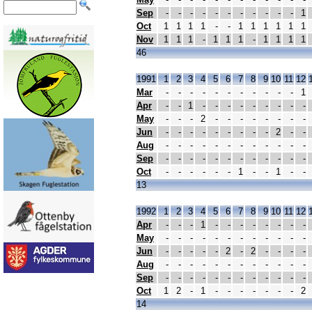
Sep
-
-
-
-
-
-
-
-
-
-
-
1
Oct
1
1
1
1
-
-
1
1
1
1
1
1
Nov
1
1
1
-
1
1
1
-
1
1
1
1
46
1991
1
2
3
4
5
6
7
8
9
10
11
12
Mar
-
-
-
-
-
-
-
-
-
-
-
1
Apr
-
-
1
-
-
-
-
-
-
-
-
-
May
-
-
-
2
-
-
-
-
-
-
-
-
Jun
-
-
-
-
-
-
-
-
-
2
-
-
Aug
-
-
-
-
-
-
-
-
-
-
-
-
Sep
-
-
-
-
-
-
-
-
-
-
-
-
Oct
-
-
-
-
-
-
1
-
-
1
-
-
13
1992
1
2
3
4
5
6
7
8
9
10
11
12
Apr
-
-
-
1
-
-
-
-
-
-
-
-
May
-
-
-
-
-
-
-
-
-
-
-
-
Jun
-
-
-
-
-
2
-
2
-
-
-
-
Aug
-
-
-
-
-
-
-
-
-
-
-
-
Sep
-
-
-
-
-
-
-
-
-
-
-
-
Oct
1
2
-
1
-
-
-
-
-
-
-
2
14