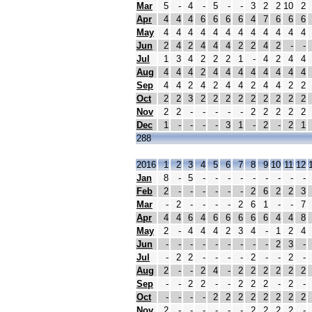
Mar
5
-
4
-
5
-
-
3
2
2
10
2
Apr
4
4
4
6
6
6
6
4
7
6
6
6
May
4
4
4
4
4
4
4
4
4
4
4
4
Jun
2
4
2
4
4
4
2
2
4
2
-
-
Jul
1
3
4
2
2
2
1
-
4
2
4
4
Aug
4
4
4
2
4
4
4
4
4
4
4
4
Sep
4
4
2
4
2
4
4
2
4
4
2
2
Oct
2
2
3
2
2
2
2
2
2
2
2
2
Nov
2
2
-
-
-
-
-
2
2
2
2
2
Dec
1
-
-
-
-
3
1
-
2
-
2
1
288
2016
1
2
3
4
5
6
7
8
9
10
11
12
Jan
8
-
5
-
-
-
-
-
-
-
-
-
Feb
2
-
-
-
-
-
-
2
6
2
2
3
Mar
-
2
-
-
-
-
2
6
1
-
-
7
Apr
4
4
6
4
6
6
6
6
6
4
4
8
May
2
-
4
4
4
2
3
4
-
1
2
4
Jun
-
-
-
-
-
-
-
-
-
2
3
-
Jul
-
2
2
-
-
-
-
2
-
-
2
-
Aug
2
-
-
2
4
-
2
2
2
2
2
2
Sep
-
-
2
2
-
-
2
2
2
-
2
-
Oct
-
-
-
-
2
2
2
2
2
2
2
2
Nov
2
-
-
-
-
-
-
2
2
2
2
-