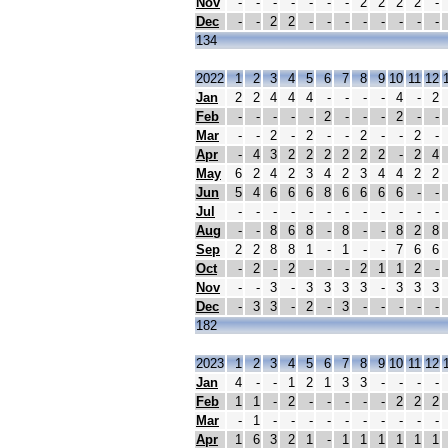
Nov
-
-
-
-
-
-
-
2
2
2
2
-
Dec
-
-
2
2
-
-
-
-
-
-
-
-
134
2022
1
2
3
4
5
6
7
8
9
10
11
12
Jan
2
2
4
4
4
-
-
-
-
4
-
2
Feb
-
-
-
-
-
2
-
-
-
2
-
-
Mar
-
-
2
-
2
-
-
2
-
-
2
-
Apr
-
4
3
2
2
2
2
2
2
-
2
4
May
6
2
4
2
3
4
2
3
4
4
2
2
Jun
5
4
6
6
6
8
6
6
6
6
-
-
Jul
-
-
-
-
-
-
-
-
-
-
-
-
Aug
-
-
8
6
8
-
8
-
-
8
2
8
Sep
2
2
8
8
1
-
1
-
-
7
6
6
Oct
-
2
-
2
-
-
-
2
1
1
2
-
Nov
-
-
3
-
3
3
3
3
-
3
3
3
Dec
-
3
3
-
2
-
3
-
-
-
-
-
182
2023
1
2
3
4
5
6
7
8
9
10
11
12
Jan
4
-
-
1
2
1
3
3
-
-
-
-
Feb
1
1
-
2
-
-
-
-
-
2
2
2
Mar
-
1
-
-
-
-
-
-
-
-
-
-
Apr
1
6
3
2
1
-
1
1
1
1
1
1