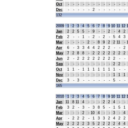
Oct
-
-
-
-
-
-
-
-
-
-
-
-
Dec
-
-
-
-
-
2
-
-
-
-
-
-
132
2009
1
2
3
4
5
6
7
8
9
10
11
12
Jan
2
2
5
5
-
9
-
-
2
-
4
2
Feb
2
-
-
1
-
2
-
2
-
5
4
3
Mar
-
-
-
-
2
-
8
9
2
2
11
-
Apr
6
-
3
3
4
4
2
2
2
-
-
2
May
7
2
8
8
-
2
2
2
2
2
2
2
Jun
2
-
2
2
2
2
2
2
2
2
-
-
Sep
-
-
-
-
-
-
-
-
-
2
2
-
Oct
1
1
-
1
1
1
1
1
1
1
-
-
Nov
-
-
-
-
-
-
-
-
-
1
1
1
Dec
3
-
3
-
-
-
-
-
-
5
-
-
165
2010
1
2
3
4
5
6
7
8
9
10
11
12
Jan
11
8
11
4
-
-
-
2
2
4
-
-
Feb
3
2
-
3
-
3
8
5
-
1
5
1
Mar
-
-
-
2
-
10
4
-
-
3
-
4
Apr
-
2
2
2
-
1
3
3
2
4
2
2
May
2
2
2
2
3
5
2
2
2
2
4
4