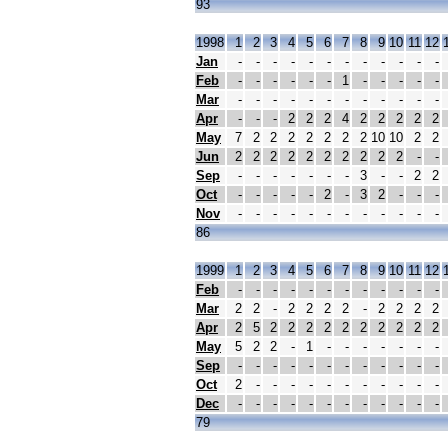
93
1998
1
2
3
4
5
6
7
8
9
10
11
12
Jan
-
-
-
-
-
-
-
-
-
-
-
-
Feb
-
-
-
-
-
-
1
-
-
-
-
-
Mar
-
-
-
-
-
-
-
-
-
-
-
-
Apr
-
-
-
2
2
2
4
2
2
2
2
2
May
7
2
2
2
2
2
2
2
10
10
2
2
Jun
2
2
2
2
2
2
2
2
2
2
-
-
Sep
-
-
-
-
-
-
-
3
-
-
2
2
Oct
-
-
-
-
-
2
-
3
2
-
-
-
Nov
-
-
-
-
-
-
-
-
-
-
-
-
86
1999
1
2
3
4
5
6
7
8
9
10
11
12
Feb
-
-
-
-
-
-
-
-
-
-
-
-
Mar
2
2
-
2
2
2
2
-
2
2
2
2
Apr
2
5
2
2
2
2
2
2
2
2
2
2
May
5
2
2
-
1
-
-
-
-
-
-
-
Sep
-
-
-
-
-
-
-
-
-
-
-
-
Oct
2
-
-
-
-
-
-
-
-
-
-
-
Dec
-
-
-
-
-
-
-
-
-
-
-
-
79