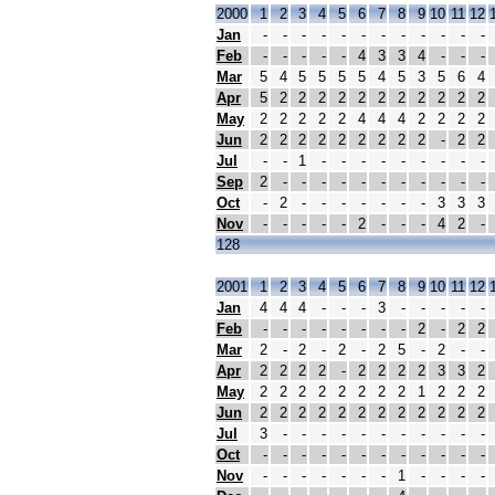
2000
1
2
3
4
5
6
7
8
9
10
11
12
Jan
-
-
-
-
-
-
-
-
-
-
-
-
Feb
-
-
-
-
-
4
3
3
4
-
-
-
Mar
5
4
5
5
5
5
4
5
3
5
6
4
Apr
5
2
2
2
2
2
2
2
2
2
2
2
May
2
2
2
2
2
4
4
4
2
2
2
2
Jun
2
2
2
2
2
2
2
2
2
-
2
2
Jul
-
-
1
-
-
-
-
-
-
-
-
-
Sep
2
-
-
-
-
-
-
-
-
-
-
-
Oct
-
2
-
-
-
-
-
-
-
3
3
3
Nov
-
-
-
-
-
2
-
-
-
4
2
-
128
2001
1
2
3
4
5
6
7
8
9
10
11
12
Jan
4
4
4
-
-
-
3
-
-
-
-
-
Feb
-
-
-
-
-
-
-
-
2
-
2
2
Mar
2
-
2
-
2
-
2
5
-
2
-
-
Apr
2
2
2
2
-
2
2
2
2
3
3
2
May
2
2
2
2
2
2
2
2
1
2
2
2
Jun
2
2
2
2
2
2
2
2
2
2
2
2
Jul
3
-
-
-
-
-
-
-
-
-
-
-
Oct
-
-
-
-
-
-
-
-
-
-
-
-
Nov
-
-
-
-
-
-
-
1
-
-
-
-