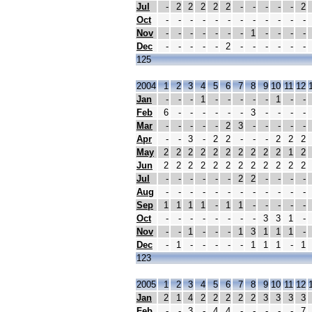
Jul
-
2
2
2
2
2
-
-
-
-
-
2
Oct
-
-
-
-
-
-
-
-
-
-
-
-
Nov
-
-
-
-
-
-
-
1
-
-
-
-
Dec
-
-
-
-
-
2
-
-
-
-
-
-
125
2004
1
2
3
4
5
6
7
8
9
10
11
12
Jan
-
-
-
1
-
-
-
-
-
1
-
-
Feb
6
-
-
-
-
-
-
3
-
-
-
-
Mar
-
-
-
-
-
2
3
-
-
-
-
-
Apr
-
-
3
-
2
2
-
-
-
2
2
2
May
2
2
2
2
2
2
2
2
2
2
1
2
Jun
2
2
2
2
2
2
2
2
2
2
2
2
Jul
-
-
-
-
-
-
2
2
-
-
-
-
Aug
-
-
-
-
-
-
-
-
-
-
-
-
Sep
1
1
1
1
-
1
1
-
-
-
-
-
Oct
-
-
-
-
-
-
-
-
3
3
1
-
Nov
-
-
1
-
-
-
1
3
1
1
1
-
Dec
-
1
-
-
-
-
-
1
1
1
-
1
123
2005
1
2
3
4
5
6
7
8
9
10
11
12
Jan
2
1
4
2
2
2
2
2
3
3
3
3
Feb
-
-
3
-
4
4
-
-
-
-
-
7