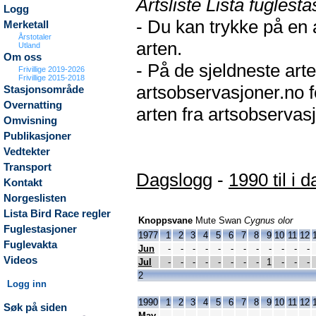
Artsliste Lista fuglesta
Logg
- Du kan trykke på en 
Merketall
Årstotaler
arten.
Utland
Om oss
- På de sjeldneste arte
Frivillige 2019-2026
Frivillige 2015-2018
artsobservasjoner.no f
Stasjonsområde
Overnatting
arten fra artsobservasj
Omvisning
Publikasjoner
Vedtekter
Transport
Dagslogg
-
1990 til i d
Kontakt
Norgeslisten
Lista Bird Race regler
Knoppsvane
Mute Swan
Cygnus olor
Fuglestasjoner
1977
1
2
3
4
5
6
7
8
9
10
11
12
Fuglevakta
Jun
-
-
-
-
-
-
-
-
-
-
-
-
Videos
Jul
-
-
-
-
-
-
-
-
1
-
-
-
2
Logg inn
1990
1
2
3
4
5
6
7
8
9
10
11
12
Søk på siden
May
-
-
-
-
-
-
-
-
-
-
-
-