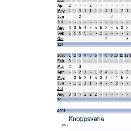
Apr
2
-
-
-
2
-
-
-
-
-
-
-
May
1
1
3
1
1
1
1
1
1
-
2
1
Jun
-
-
2
-
-
-
-
-
3
-
-
-
Jul
-
-
-
-
-
-
-
-
-
-
-
-
Aug
3
3
5
4
3
5
5
3
3
5
3
5
Sep
5
5
5
5
5
-
2
2
-
-
-
2
Oct
-
-
-
-
-
-
-
2
-
-
-
3
114
2026
1
2
3
4
5
6
7
8
9
10
11
12
Feb
3
-
-
-
-
-
-
-
-
-
-
-
Mar
2
-
3
-
-
-
-
-
-
-
-
-
Apr
-
-
2
1
-
1
2
4
-
1
-
3
May
-
3
5
2
1
5
3
1
2
1
5
3
Jun
-
1
1
1
1
-
4
-
4
2
-
-
Jul
-
-
-
-
-
-
-
-
-
-
-
-
Aug
3
3
-
2
2
2
-
-
-
-
-
-
70
4901