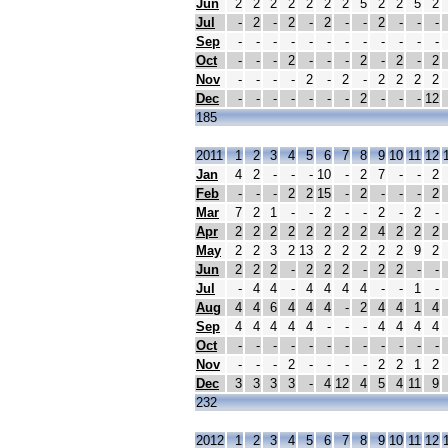
Jun
2
2
2
2
2
2
2
5
2
2
5
2
Jul
-
2
-
2
-
2
-
-
2
-
-
-
Sep
-
-
-
-
-
-
-
-
-
-
-
-
Oct
-
-
-
2
-
-
-
2
-
2
-
2
Nov
-
-
-
-
2
-
2
-
2
2
2
2
Dec
-
-
-
-
-
-
-
2
-
-
-
12
185
2011
1
2
3
4
5
6
7
8
9
10
11
12
Jan
4
2
-
-
-
10
-
2
7
-
-
2
Feb
-
-
-
2
2
15
-
2
-
-
-
2
Mar
7
2
1
-
-
2
-
-
2
-
2
-
Apr
2
2
2
2
2
2
2
2
4
2
2
2
May
2
2
3
2
13
2
2
2
2
2
9
2
Jun
2
2
2
-
2
2
2
-
2
2
-
-
Jul
-
4
4
-
4
4
4
4
-
-
1
-
Aug
4
4
6
4
4
4
-
2
4
4
1
4
Sep
4
4
4
4
4
-
-
-
4
4
4
4
Oct
-
-
-
-
-
-
-
-
-
-
-
-
Nov
-
-
-
2
-
-
-
-
2
2
1
2
Dec
3
3
3
3
-
4
12
4
5
4
11
9
232
2012
1
2
3
4
5
6
7
8
9
10
11
12