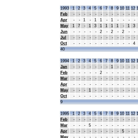
1993
1
2
3
4
5
6
7
8
9
10
11
12
Feb
-
-
-
-
-
-
-
-
-
-
-
-
Apr
-
-
1
-
1
1
-
1
-
-
-
-
May
1
7
-
1
3
1
1
1
1
-
1
3
Jun
-
-
-
-
-
2
-
2
-
2
-
-
Jul
-
-
-
-
-
-
-
-
-
-
-
-
Oct
-
-
-
-
-
-
-
-
-
-
-
4
40
1994
1
2
3
4
5
6
7
8
9
10
11
12
Jan
-
-
-
-
-
-
-
1
-
-
-
-
Feb
-
-
-
-
-
2
-
-
-
-
-
-
Mar
-
-
-
-
-
-
-
-
-
-
-
-
Apr
-
-
-
-
-
-
-
-
-
-
-
-
May
-
-
-
1
-
-
-
-
-
-
-
-
Oct
-
-
-
-
-
-
-
-
-
-
-
-
9
1995
1
2
3
4
5
6
7
8
9
10
11
12
Feb
-
-
-
-
-
-
-
-
-
-
-
-
Mar
-
-
-
5
-
-
-
-
-
-
-
-
Apr
-
-
-
-
-
-
-
-
-
5
-
-
May
-
-
-
-
-
-
-
-
-
-
-
-