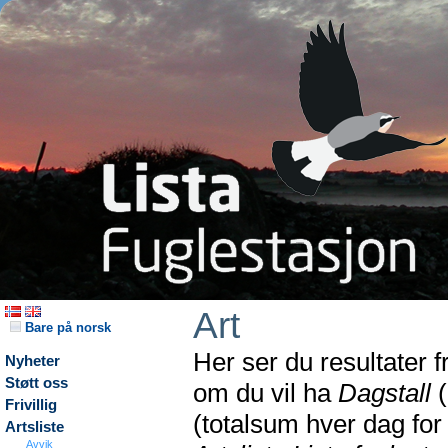
Art
Bare på norsk
Her ser du resultater 
Nyheter
Støtt oss
om du vil ha
Dagstall
(
Frivillig
(totalsum hver dag fo
Artsliste
Avvik