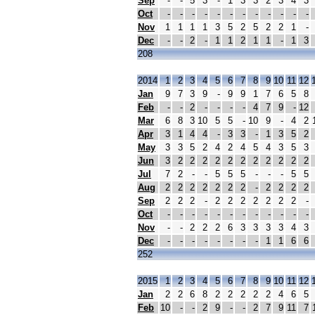
Sep
-
-
5
3
-
1
3
3
2
3
4
3
Oct
-
-
-
-
-
-
-
-
-
-
-
-
Nov
1
1
1
1
3
5
2
5
2
2
1
-
Dec
-
-
2
-
1
1
2
1
1
-
1
3
208
2014
1
2
3
4
5
6
7
8
9
10
11
12
Jan
9
7
3
9
-
9
9
1
7
6
5
8
Feb
-
-
2
-
-
-
-
4
7
9
-
12
Mar
6
8
3
10
5
5
-
10
9
-
4
2
Apr
3
1
4
4
-
3
3
-
1
3
5
2
May
3
3
5
2
4
2
4
5
4
3
5
3
Jun
3
2
2
2
2
2
2
2
2
2
2
2
Jul
7
2
-
-
5
5
5
-
-
-
5
5
Aug
2
2
2
2
2
2
2
-
2
2
2
2
Sep
2
2
2
-
2
2
2
2
2
2
2
-
Oct
-
-
-
-
-
-
-
-
-
-
-
-
Nov
-
-
2
2
2
6
3
3
3
3
4
3
Dec
-
-
-
-
-
-
-
-
1
1
6
6
252
2015
1
2
3
4
5
6
7
8
9
10
11
12
Jan
2
2
6
8
2
2
2
2
2
4
6
5
Feb
10
-
-
2
9
-
-
2
7
9
11
7