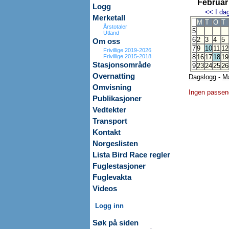
Februar
Logg
<<
I da
Merketall
M
T
O
T
Årstotaler
5
Utland
6
2
3
4
5
Om oss
7
9
10
11
12
Frivillige 2019-2026
Frivillige 2015-2018
8
16
17
18
19
Stasjonsområde
9
23
24
25
26
Overnatting
Dagslogg
-
M
Omvisning
Ingen passen
Publikasjoner
Vedtekter
Transport
Kontakt
Norgeslisten
Lista Bird Race regler
Fuglestasjoner
Fuglevakta
Videos
Logg inn
Søk på siden