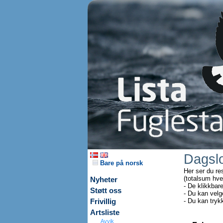
Dagsl
Bare på norsk
Her ser du re
(totalsum hve
Nyheter
- De klikkbar
Støtt oss
- Du kan velg
- Du kan tryk
Frivillig
Artsliste
Avvik