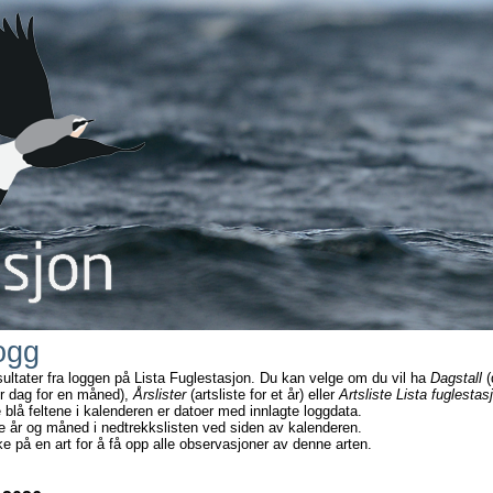
ogg
sultater fra loggen på Lista Fuglestasjon. Du kan velge om du vil ha
Dagstall
(
r dag for en måned),
Årslister
(artsliste for et år) eller
Artsliste Lista fuglestas
e blå feltene i kalenderen er datoer med innlagte loggdata.
e år og måned i nedtrekkslisten ved siden av kalenderen.
ke på en art for å få opp alle observasjoner av denne arten.