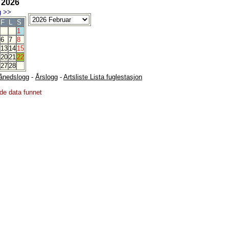
 2026
g
>>
F
L
S
1
6
7
8
13
14
15
20
21
22
27
28
ånedslogg
-
Årslogg
-
Artsliste Lista fuglestasjon
de data funnet