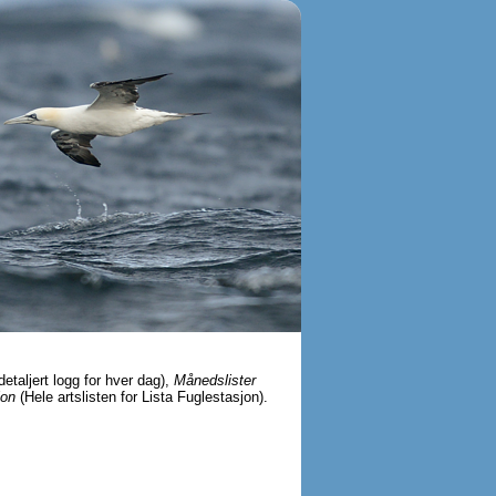
detaljert logg for hver dag),
Månedslister
jon
(Hele artslisten for Lista Fuglestasjon).