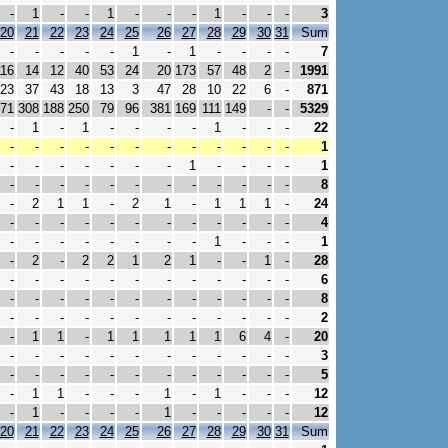
-
1
-
-
1
-
-
-
1
-
-
-
3
20
21
22
23
24
25
26
27
28
29
30
31
Sum
-
-
-
-
-
1
-
1
-
-
-
-
7
116
14
12
40
53
24
20
173
57
48
2
-
1991
23
37
43
18
13
3
47
28
10
22
6
-
871
71
308
188
250
79
96
381
169
111
149
-
-
5329
-
1
-
1
-
-
-
-
1
-
-
-
22
-
-
-
-
-
-
-
-
-
-
-
-
1
-
-
-
-
-
-
-
1
-
-
-
-
1
-
-
-
-
-
-
-
-
-
-
-
-
8
-
2
1
1
-
2
1
-
1
1
1
-
24
-
-
-
-
-
-
-
-
-
-
-
-
4
-
-
-
-
-
-
-
-
1
-
-
-
1
-
2
-
2
2
1
2
1
-
-
1
-
28
-
-
-
-
-
-
-
-
-
-
-
-
6
-
-
-
-
-
-
-
-
-
-
-
-
8
-
-
-
-
-
-
-
-
-
-
-
-
2
-
1
1
-
1
1
1
1
1
6
4
-
20
-
-
-
-
-
-
-
-
-
-
-
-
3
-
-
-
-
-
-
-
-
-
-
-
-
5
-
1
1
-
-
-
1
-
1
-
-
-
12
-
1
-
-
-
-
1
-
-
-
-
-
12
20
21
22
23
24
25
26
27
28
29
30
31
Sum