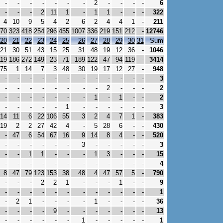
-
-
-
-
-
-
-
2
-
-
-
-
6
-
-
-
2
11
1
-
1
1
-
-
-
322
4
10
9
5
4
2
6
2
4
4
1
-
211
70
323
418
254
296
455
1007
336
219
151
212
-
12746
20
21
22
23
24
25
26
27
28
29
30
31
Sum
21
30
51
43
15
25
31
48
19
12
36
-
1046
119
186
272
149
23
71
189
122
47
94
119
-
3414
75
1
14
7
3
48
30
19
17
12
27
-
948
-
-
-
-
-
-
-
-
-
-
-
-
3
-
-
-
-
-
-
-
-
2
-
-
-
2
-
-
-
-
-
-
-
1
-
1
-
-
2
-
-
-
-
-
1
-
-
-
-
-
-
3
14
11
6
22
106
55
3
2
4
7
1
-
383
19
2
2
27
42
4
-
5
28
6
-
-
430
-
47
6
54
67
16
9
14
8
4
-
-
520
-
-
-
-
-
-
3
-
-
-
-
-
3
-
-
1
1
-
-
-
1
3
-
-
-
15
-
-
-
-
-
-
-
-
-
-
-
-
4
8
47
79
123
153
38
48
4
47
57
5
-
790
-
-
-
2
2
1
-
-
-
1
-
-
9
-
-
-
-
-
-
-
-
-
-
-
-
1
-
2
1
-
-
-
-
1
-
-
-
-
36
-
-
-
-
9
-
-
-
-
-
-
-
13
-
-
-
-
-
-
1
-
-
-
-
-
1