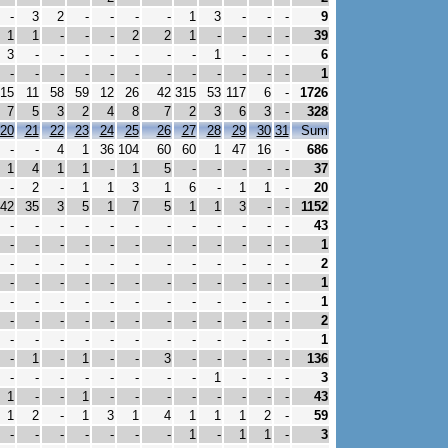
-
3
2
-
-
-
-
1
3
-
-
-
9
1
1
-
-
-
2
2
1
-
-
-
-
39
3
-
-
-
-
-
-
-
1
-
-
-
6
-
-
-
-
-
-
-
-
-
-
-
-
1
15
11
58
59
12
26
42
315
53
117
6
-
1726
7
5
3
2
4
8
7
2
3
6
3
-
328
20
21
22
23
24
25
26
27
28
29
30
31
Sum
-
-
4
1
36
104
60
60
1
47
16
-
686
1
4
1
1
-
1
5
-
-
-
-
-
37
-
2
-
1
1
3
1
6
-
1
1
-
20
42
35
3
5
1
7
5
1
1
3
-
-
1152
-
-
-
-
-
-
-
-
-
-
-
-
43
-
-
-
-
-
-
-
-
-
-
-
-
1
-
-
-
-
-
-
-
-
-
-
-
-
2
-
-
-
-
-
-
-
-
-
-
-
-
1
-
-
-
-
-
-
-
-
-
-
-
-
1
-
-
-
-
-
-
-
-
-
-
-
-
2
-
-
-
-
-
-
-
-
-
-
-
-
1
-
1
-
1
-
-
3
-
-
-
-
-
136
-
-
-
-
-
-
-
-
1
-
-
-
3
1
-
-
1
-
-
-
-
-
-
-
-
43
1
2
-
1
3
1
4
1
1
1
2
-
59
-
-
-
-
-
-
-
1
-
1
1
-
3