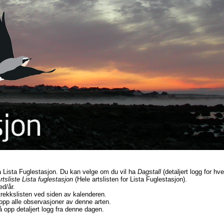
på Lista Fuglestasjon. Du kan velge om du vil ha
Dagstall
(detaljert logg for hv
rtsliste Lista fuglestasjon
(Hele artslisten for Lista Fuglestasjon).
ed/år.
rekkslisten ved siden av kalenderen.
 opp alle observasjoner av denne arten.
å opp detaljert logg fra denne dagen.