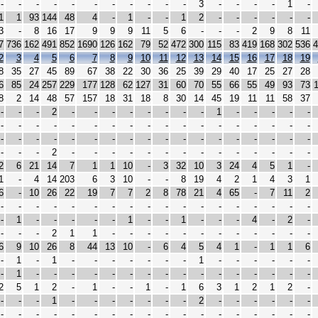
-
-
-
-
-
-
-
-
-
-
-
3
-
-
-
-
1
-
1
1
93
144
48
4
-
1
-
-
1
2
-
-
-
-
-
-
3
-
8
16
17
9
9
9
11
5
6
-
-
-
2
9
8
11
7
736
162
491
852
1690
126
162
79
52
472
300
115
83
419
168
302
536
4
2
3
4
5
6
7
8
9
10
11
12
13
14
15
16
17
18
19
8
35
27
45
89
67
38
22
30
36
25
39
29
40
17
25
27
28
6
85
24
257
229
177
128
62
127
31
60
70
55
66
55
49
93
73
8
2
14
48
57
157
18
31
18
8
30
14
45
19
11
11
58
37
-
-
-
2
-
-
-
-
-
-
-
-
1
-
-
-
-
-
-
-
-
-
-
-
-
-
-
-
-
-
-
-
-
-
-
-
-
-
-
-
-
-
-
-
-
-
-
-
-
-
-
-
-
-
-
-
-
2
-
-
-
-
-
-
-
-
-
-
-
-
-
-
2
6
21
14
7
1
1
10
-
3
32
10
3
24
4
5
1
-
1
-
4
14
203
6
3
10
-
-
8
19
4
2
1
4
3
1
6
-
10
26
22
19
7
7
2
8
78
21
4
65
-
7
11
2
-
-
-
-
-
-
-
-
-
-
-
-
-
-
-
-
-
-
-
1
-
-
-
-
-
1
-
-
1
-
-
-
4
-
2
-
-
-
-
2
1
1
-
-
-
-
-
-
-
-
-
-
-
-
6
9
10
26
8
44
13
10
-
6
4
5
4
1
-
1
1
6
-
1
-
1
-
-
-
-
-
-
-
1
-
-
-
-
-
-
-
1
-
-
-
-
-
-
-
-
-
-
-
-
-
-
-
-
2
5
1
2
-
1
-
-
1
-
1
6
3
1
2
1
2
-
-
-
-
1
-
-
-
-
-
-
-
2
-
-
-
-
-
-
-
-
-
-
-
-
-
-
-
-
-
-
-
-
-
-
-
-