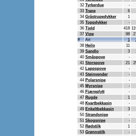
32
Tyrkerdue
-
33
Trane
6
34
Gråstrupedykker
1
35
Toppdykker
-
36
Tjeld
418
11
37
Vipe
98
2
#
Art
1
38
Heilo
11
39
Sandlo
3
40
Småspove
-
41
Storspove
21
2
42
Lappspove
-
43
Steinvender
-
44
Polarsnipe
-
45
Myrsnipe
-
46
Fjæreplytt
-
47
Rugde
1
48
Kvartbekkasin
-
49
Enkeltbekkasin
3
50
Strandsnipe
-
51
Skogsnipe
-
52
Rødstilk
1
53
Grønnstilk
-