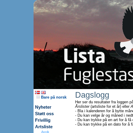
Dagslogg
Bare på norsk
Her ser du resultater fra loggen 
Årslister
(artsliste for et år) eller
A
Nyheter
- Bla i kalenderen for å bytte mån
Støtt oss
- Du kan velge år og måned i nedt
- Du kan trykke på en art for å få
Frivillig
- Du kan trykke på en dato for å f
Artsliste
Avvik