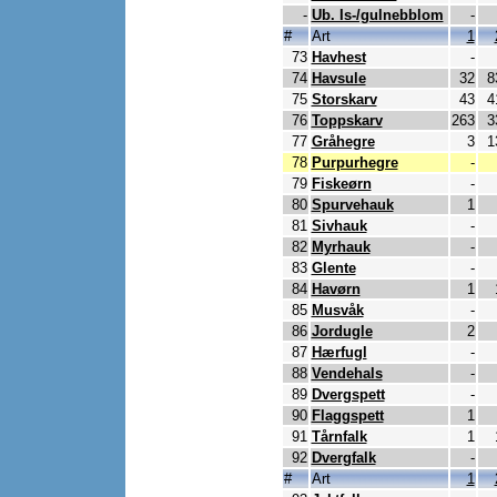
-
Ub. Is-/gulnebblom
-
#
Art
1
73
Havhest
-
74
Havsule
32
8
75
Storskarv
43
4
76
Toppskarv
263
3
77
Gråhegre
3
1
78
Purpurhegre
-
79
Fiskeørn
-
80
Spurvehauk
1
81
Sivhauk
-
82
Myrhauk
-
83
Glente
-
84
Havørn
1
85
Musvåk
-
86
Jordugle
2
87
Hærfugl
-
88
Vendehals
-
89
Dvergspett
-
90
Flaggspett
1
91
Tårnfalk
1
92
Dvergfalk
-
#
Art
1