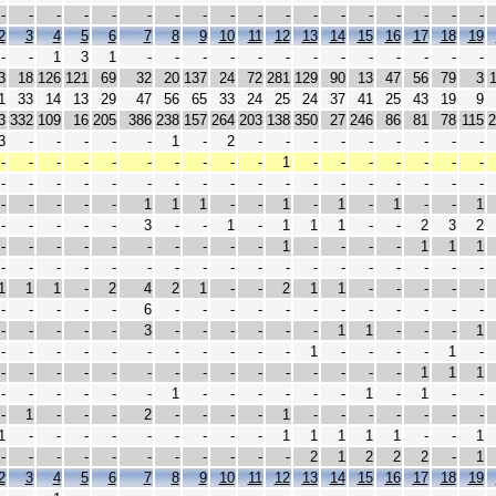
-
-
-
-
-
-
-
-
-
-
-
-
-
-
-
-
-
-
2
3
4
5
6
7
8
9
10
11
12
13
14
15
16
17
18
19
-
-
1
3
1
-
-
-
-
-
-
-
-
-
-
-
-
-
3
18
126
121
69
32
20
137
24
72
281
129
90
13
47
56
79
3
1
33
14
13
29
47
56
65
33
24
25
24
37
41
25
43
19
9
3
332
109
16
205
386
238
157
264
203
138
350
27
246
86
81
78
115
2
3
-
-
-
-
-
1
-
2
-
-
-
-
-
-
-
-
-
-
-
-
-
-
-
-
-
-
-
1
-
-
-
-
-
-
-
-
-
-
-
-
-
-
-
-
-
-
-
-
-
-
-
-
-
-
-
-
-
-
1
1
1
-
-
1
-
1
-
1
-
-
1
-
-
-
-
-
3
-
-
1
-
1
1
1
-
-
2
3
2
-
-
-
-
-
-
-
-
-
-
1
-
-
-
-
1
1
1
-
-
-
-
-
-
-
-
-
-
-
-
-
-
-
-
-
-
1
1
1
-
2
4
2
1
-
-
2
1
1
-
-
-
-
-
-
-
-
-
-
6
-
-
-
-
-
-
-
-
-
-
-
-
-
-
-
-
-
3
-
-
-
-
-
-
1
1
-
-
-
1
-
-
-
-
-
-
-
-
-
-
-
1
-
-
-
-
1
-
-
-
-
-
-
-
-
-
-
-
-
-
-
-
-
1
1
1
-
-
-
-
-
-
1
-
-
-
-
-
-
1
-
1
-
-
-
1
-
-
-
2
-
-
-
-
1
-
-
-
-
-
-
-
1
-
-
-
-
-
-
-
-
-
1
1
1
1
1
-
-
1
-
-
-
-
-
-
-
-
-
-
-
2
1
2
2
2
-
1
2
3
4
5
6
7
8
9
10
11
12
13
14
15
16
17
18
19