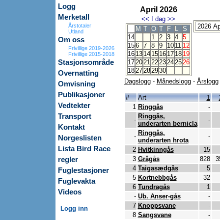
Logg
April 2026
Merketall
<<
I dag
>>
Årstotaler
M
T
O
T
F
L
S
Utland
14
1
2
3
4
5
Om oss
15
6
7
8
9
10
11
12
Frivillige 2019-2026
16
13
14
15
16
17
18
19
Frivillige 2015-2018
Stasjonsområde
17
20
21
22
23
24
25
26
18
27
28
29
30
Overnatting
Dagslogg
-
Månedslogg
-
Årslogg
Omvisning
Publikasjoner
#
Art
1
Vedtekter
1
Ringgås
-
Transport
Ringgås,
-
-
underarten bernicla
Kontakt
Ringgås,
-
-
Norgeslisten
underarten hrota
Lista Bird Race
2
Hvitkinngås
15
3
Grågås
828
3
regler
4
Taigasædgås
5
Fuglestasjoner
5
Kortnebbgås
32
Fuglevakta
6
Tundragås
1
Videos
-
Ub. Anser-gås
-
7
Knoppsvane
-
Logg inn
8
Sangsvane
-