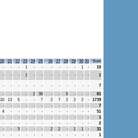
20
21
22
23
24
25
26
27
28
29
30
31
Sum
-
-
-
1
-
-
-
-
-
-
1
-
10
-
-
-
1
-
-
-
-
-
-
-
-
1
-
-
-
-
-
-
-
-
-
-
-
-
7
-
-
-
-
2
38
-
-
5
-
-
-
81
10
13
5
-
-
7
2
7
2
2
2
-
1739
-
-
-
-
-
-
-
-
-
-
-
-
7
4
-
-
-
-
-
-
-
-
-
-
-
51
-
-
-
-
-
-
-
-
-
-
-
-
1
-
-
-
-
-
-
-
-
-
-
-
-
2
-
-
3
-
-
-
2
2
-
1
1
-
31
-
-
-
-
-
-
-
-
-
-
-
-
1