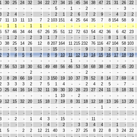
1
30
25
24
32
34
22
27
34
15
45
34
38
47
21
31
26
22
-
-
-
-
-
-
-
5
-
1
-
2
-
-
-
-
3
-
3
2
4
-
-
-
-
2
1
2
6
7
2
9
-
4
2
2
7
11
13
11
13
7
2
103
151
4
25
64
35
7
8
154
58
9
-
1
1
-
1
1
-
-
-
-
-
-
-
-
-
-
-
-
6
57
46
34
44
67
26
35
51
12
72
63
54
42
36
6
42
23
-
1
2
-
2
3
1
7
-
-
-
-
1
-
8
1
6
-
0
38
25
14
26
12
8
207
164
11
215
232
76
116
47
104
58
103
-
-
5
1
1
-
-
15
-
-
-
9
-
3
2
1
2
-
2
3
4
5
6
7
8
9
10
11
12
13
14
15
16
17
18
19
-
-
-
-
-
-
-
-
-
1
-
-
-
-
-
-
-
-
7
56
53
18
30
61
49
48
56
46
53
58
68
38
48
2
45
20
-
-
-
-
2
-
-
-
-
-
-
2
-
-
-
-
-
-
0
8
28
66
19
2
3
150
19
10
37
78
52
8
14
7
69
4
2
3
3
3
2
7
5
1
4
-
-
2
4
2
5
-
7
-
0
25
44
16
14
32
11
39
30
10
28
23
27
24
11
8
18
31
-
-
-
-
-
-
-
1
10
-
2
-
-
-
-
-
-
-
9
12
15
32
20
15
18
7
19
8
31
18
12
18
13
16
13
20
-
-
-
-
-
-
-
-
-
-
-
-
-
1
-
-
-
-
-
-
-
-
-
-
-
-
-
-
-
-
-
-
-
-
-
-
3
-
2
-
1
4
3
-
15
-
-
-
11
-
-
-
-
-
-
-
-
-
-
-
4
-
2
-
3
3
4
4
-
1
-
-
1
5
-
2
2
12
21
40
3
-
27
25
8
22
8
3
24
22
-
-
-
-
-
-
-
-
-
-
-
-
-
-
-
-
-
-