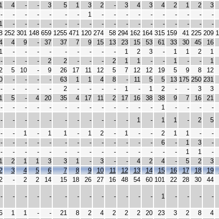
1
4
-
-
3
5
1
3
2
-
3
4
3
4
2
1
2
3
-
-
-
-
-
-
-
1
-
-
-
-
-
-
-
-
-
-
1
-
-
-
-
-
-
-
-
-
-
-
-
-
-
-
-
-
8
252
301
148
659
1255
471
120
274
58
294
162
164
315
159
41
225
209
1
4
4
9
-
37
37
7
9
15
13
23
15
53
61
33
30
45
16
1
-
-
-
-
-
-
-
-
-
1
2
3
-
1
1
2
1
-
-
-
-
2
2
-
-
-
2
1
1
-
-
1
-
-
1
2
5
10
-
9
26
17
11
12
5
7
12
12
19
5
9
8
12
0
-
-
-
-
63
1
1
4
8
-
11
5
5
13
175
250
231
-
-
-
-
-
2
-
-
-
-
1
-
1
2
-
-
3
3
1
5
-
4
20
35
4
17
11
2
17
16
38
38
9
7
16
21
-
-
-
-
-
-
-
-
-
-
-
-
-
1
-
-
-
-
-
-
-
-
-
-
-
-
-
-
-
1
-
1
1
-
2
5
-
-
1
-
1
1
-
1
2
-
1
-
-
2
1
1
-
-
-
-
-
-
-
-
-
-
-
-
-
-
-
6
-
1
3
-
-
-
-
-
-
-
-
-
-
-
-
-
-
-
-
1
1
-
1
2
1
1
3
3
1
-
3
-
-
4
2
4
-
5
2
3
2
3
4
5
6
7
8
9
10
11
12
13
14
15
16
17
18
19
2
-
2
2
14
15
18
26
27
16
48
54
60
101
22
28
30
44
-
-
-
-
-
-
-
-
-
-
-
-
-
1
-
-
-
-
6
1
1
-
-
21
8
2
4
2
2
2
20
23
3
2
8
4