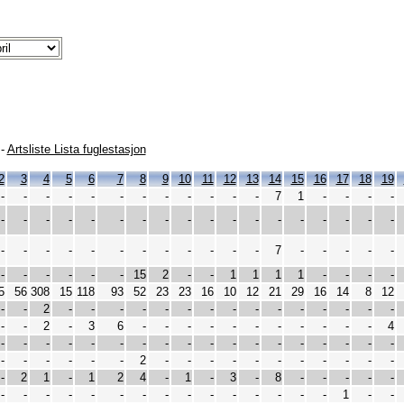
-
Artsliste Lista fuglestasjon
2
3
4
5
6
7
8
9
10
11
12
13
14
15
16
17
18
19
-
-
-
-
-
-
-
-
-
-
-
-
7
1
-
-
-
-
-
-
-
-
-
-
-
-
-
-
-
-
-
-
-
-
-
-
-
-
-
-
-
-
-
-
-
-
-
-
7
-
-
-
-
-
-
-
-
-
-
-
15
2
-
-
1
1
1
1
-
-
-
-
5
56
308
15
118
93
52
23
23
16
10
12
21
29
16
14
8
12
-
-
2
-
-
-
-
-
-
-
-
-
-
-
-
-
-
-
-
-
2
-
3
6
-
-
-
-
-
-
-
-
-
-
-
4
-
-
-
-
-
-
-
-
-
-
-
-
-
-
-
-
-
-
-
-
-
-
-
-
2
-
-
-
-
-
-
-
-
-
-
-
-
2
1
-
1
2
4
-
1
-
3
-
8
-
-
-
-
-
-
-
-
-
-
-
-
-
-
-
-
-
-
-
-
1
-
-