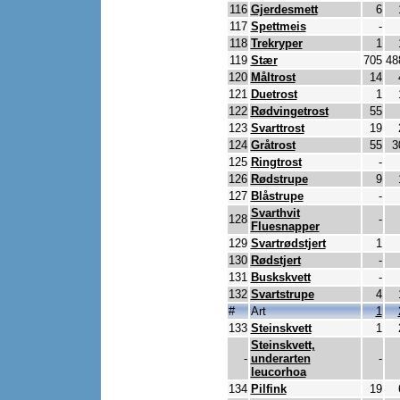
116
Gjerdesmett
6
117
Spettmeis
-
118
Trekryper
1
119
Stær
705
48
120
Måltrost
14
121
Duetrost
1
122
Rødvingetrost
55
123
Svarttrost
19
124
Gråtrost
55
3
125
Ringtrost
-
126
Rødstrupe
9
127
Blåstrupe
-
Svarthvit
128
-
Fluesnapper
129
Svartrødstjert
1
130
Rødstjert
-
131
Buskskvett
-
132
Svartstrupe
4
#
Art
1
133
Steinskvett
1
Steinskvett,
-
underarten
-
leucorhoa
134
Pilfink
19