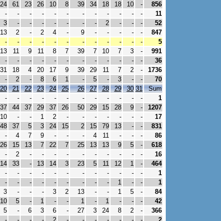
24
61
23
26
10
8
39
34
18
18
10
-
856
-
-
-
-
-
-
-
-
-
-
-
-
11
3
-
-
-
-
-
-
-
2
-
-
-
52
13
2
-
2
4
-
9
-
-
-
-
-
847
-
-
-
-
-
-
-
-
-
-
-
-
5
13
11
9
11
8
7
39
7
10
7
3
-
991
-
-
-
-
-
-
-
-
-
-
-
-
36
31
18
4
20
17
9
39
29
11
7
2
-
1736
-
2
-
8
6
1
-
5
-
3
-
-
70
20
21
22
23
24
25
26
27
28
29
30
31
Sum
-
-
-
-
-
-
-
-
-
-
-
-
1
37
44
37
29
37
26
50
29
15
28
9
-
1207
10
-
-
1
2
-
-
-
-
-
-
-
17
48
37
5
3
24
15
2
15
79
13
-
-
831
-
4
7
9
-
-
-
4
11
-
-
-
86
26
15
13
7
22
7
25
13
13
9
5
-
618
-
2
-
-
-
-
-
-
-
-
-
-
16
14
33
-
13
14
3
23
5
11
12
1
-
464
-
-
-
-
-
-
-
-
-
-
-
-
1
-
-
-
-
-
-
-
-
-
1
-
-
1
3
-
-
-
3
2
13
-
-
1
5
-
84
10
5
-
1
-
-
1
-
1
-
-
-
42
5
-
6
3
6
-
27
3
24
8
2
-
366
-
-
-
-
2
-
-
-
-
-
-
-
2