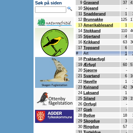
9
Gravand
37
4
Søk på siden
10
Skjeand
-
11
Snadderand
1
12
Brunnakke
125
1
13
Amerikablesand
1
14
Stokkand
110
4
15
Stjertand
4
16
Krikkand
63
3
17
Toppand
6
#
Art
1
18
Praktærfugl
-
19
Ærfugl
60
5
20
Sjøorre
-
21
Svartand
6
1
22
Havelle
1
23
Kvinand
42
3
24
Laksand
1
25
Siland
29
1
26
Orrfugl
-
27
Gjøk
-
28
Bydue
18
29
Skogdue
3
30
Ringdue
57
31
Turteldue
-