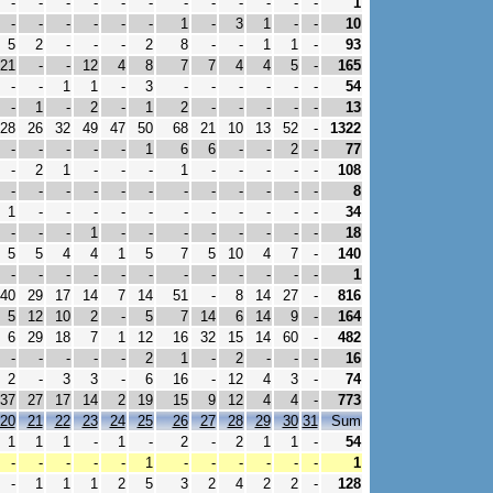
-
-
-
-
-
-
-
-
-
-
-
-
1
-
-
-
-
-
-
1
-
3
1
-
-
10
5
2
-
-
-
2
8
-
-
1
1
-
93
21
-
-
12
4
8
7
7
4
4
5
-
165
-
-
1
1
-
3
-
-
-
-
-
-
54
-
1
-
2
-
1
2
-
-
-
-
-
13
28
26
32
49
47
50
68
21
10
13
52
-
1322
-
-
-
-
-
1
6
6
-
-
2
-
77
-
2
1
-
-
-
1
-
-
-
-
-
108
-
-
-
-
-
-
-
-
-
-
-
-
8
1
-
-
-
-
-
-
-
-
-
-
-
34
-
-
-
1
-
-
-
-
-
-
-
-
18
5
5
4
4
1
5
7
5
10
4
7
-
140
-
-
-
-
-
-
-
-
-
-
-
-
1
40
29
17
14
7
14
51
-
8
14
27
-
816
5
12
10
2
-
5
7
14
6
14
9
-
164
6
29
18
7
1
12
16
32
15
14
60
-
482
-
-
-
-
-
2
1
-
2
-
-
-
16
2
-
3
3
-
6
16
-
12
4
3
-
74
37
27
17
14
2
19
15
9
12
4
4
-
773
20
21
22
23
24
25
26
27
28
29
30
31
Sum
1
1
1
-
1
-
2
-
2
1
1
-
54
-
-
-
-
-
1
-
-
-
-
-
-
1
-
1
1
1
2
5
3
2
4
2
2
-
128