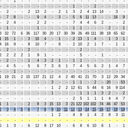
-
-
1
-
-
-
-
-
-
-
-
-
-
-
-
-
-
-
-
-
-
-
-
-
-
-
-
-
1
-
-
2
-
-
-
-
-
2
-
-
2
13
2
-
2
1
3
2
4
13
14
-
3
-
-
7
8
-
-
9
4
-
3
-
5
6
11
13
-
-
16
9
-
2
4
-
-
2
2
-
-
-
7
4
4
6
2
-
-
2
-
1
-
-
-
1
-
-
-
-
1
1
-
-
-
2
-
1
3
32
72
6
36
117
30
20
17
30
39
26
49
111
38
18
65
62
1
15
1
-
3
10
4
-
1
-
2
13
1
4
-
1
3
1
4
16
9
-
8
10
7
-
8
-
2
10
2
1
7
-
1
1
-
2
-
-
2
-
-
-
-
-
-
2
-
-
-
-
-
-
2
2
2
2
1
9
1
-
-
-
-
5
-
-
1
-
-
-
-
2
-
-
1
4
3
2
1
-
1
1
-
-
-
-
-
-
-
4
5
-
5
6
7
3
6
1
7
4
5
6
2
1
4
7
-
-
1
-
-
-
-
-
-
-
-
-
-
-
-
-
-
-
1
19
21
2
15
137
21
12
4
2
40
41
21
70
3
12
29
34
-
-
-
-
-
-
-
3
-
-
1
1
-
2
-
20
-
53
-
-
-
-
-
-
-
1
2
2
12
61
5
44
6
16
9
114
-
-
-
-
-
-
-
1
-
-
-
1
1
1
3
2
-
2
-
-
-
-
-
-
-
-
-
-
2
5
1
1
1
4
4
7
1
1
-
-
2
8
3
15
13
3
21
122
102
102
74
46
47
53
2
3
4
5
6
7
8
9
10
11
12
13
14
15
16
17
18
19
-
-
-
-
-
-
-
1
2
-
4
8
1
4
2
8
3
11
-
-
-
-
-
-
-
-
-
-
-
-
-
-
-
-
-
-
5
1
3
-
6
12
8
17
10
-
6
8
6
10
6
1
-
1