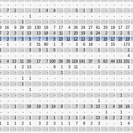
-
-
-
-
-
-
-
-
-
-
-
-
-
-
-
-
-
-
-
7
2
-
-
1
4
4
-
-
5
1
2
-
-
-
-
-
-
-
-
-
1
-
-
-
-
-
-
-
-
-
-
-
-
-
-
-
-
1
-
-
-
-
-
-
-
-
-
-
-
-
-
-
9
16
9
29
10
130
19
7
17
4
26
24
27
61
33
19
17
27
7
2
3
1
13
13
18
4
11
7
20
19
6
24
2
3
2
5
2
3
4
5
6
7
8
9
10
11
12
13
14
15
16
17
18
19
-
1
-
-
3
31
90
1
3
-
3
6
18
-
2
15
-
173
1
-
-
-
3
3
1
5
-
-
3
3
-
1
-
-
-
1
-
-
-
-
-
-
-
-
-
-
-
-
-
-
-
-
-
4
5
4
13
11
20
17
7
100
26
35
118
141
37
5
63
44
131
231
-
-
1
2
13
-
-
9
1
3
11
-
-
2
-
-
-
1
-
-
-
-
-
-
-
-
1
-
-
-
-
-
-
-
-
-
-
-
-
1
1
-
-
-
-
-
-
-
-
-
-
-
-
-
-
-
-
1
-
-
-
-
-
-
-
-
-
-
-
-
-
-
-
-
-
-
1
-
-
-
-
-
-
-
-
-
-
-
-
-
-
-
-
-
-
-
-
-
-
-
-
-
-
-
-
-
1
-
-
-
-
-
-
-
-
-
-
-
-
-
-
1
-
-
-
-
-
-
1
-
18
19
3
14
8
-
7
3
3
13
1
4
18
16
-
-
-
-
-
-
-
-
-
-
-
-
-
-
1
-
1
-
-
-
1
-
1
2
3
1
1
1
1
4
-
13
6
2
2
3
1
1
1
2
1
3
2
3
1
1
7
8
2
3
-
-
1
4
-
-
-
-
-
-
-
-
-
-
-
-
-
-
-
-
-
-