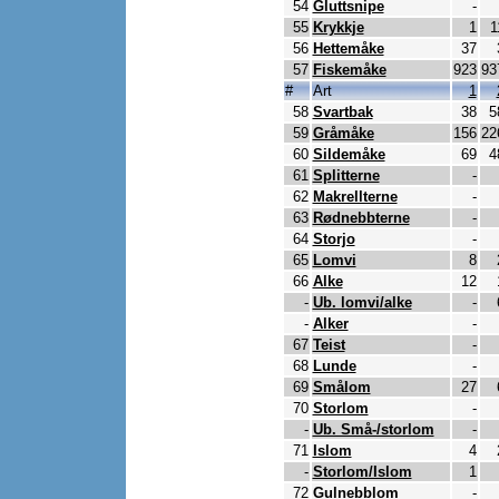
54
Gluttsnipe
-
55
Krykkje
1
1
56
Hettemåke
37
57
Fiskemåke
923
93
#
Art
1
58
Svartbak
38
5
59
Gråmåke
156
22
60
Sildemåke
69
4
61
Splitterne
-
62
Makrellterne
-
63
Rødnebbterne
-
64
Storjo
-
65
Lomvi
8
66
Alke
12
-
Ub. lomvi/alke
-
-
Alker
-
67
Teist
-
68
Lunde
-
69
Smålom
27
70
Storlom
-
-
Ub. Små-/storlom
-
71
Islom
4
-
Storlom/Islom
1
72
Gulnebblom
-