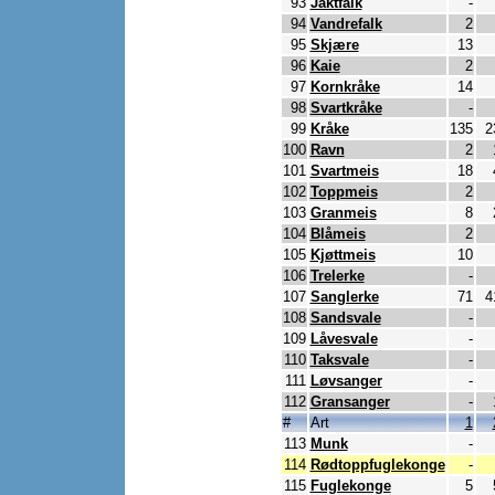
93
Jaktfalk
-
94
Vandrefalk
2
95
Skjære
13
96
Kaie
2
97
Kornkråke
14
98
Svartkråke
-
99
Kråke
135
2
100
Ravn
2
101
Svartmeis
18
102
Toppmeis
2
103
Granmeis
8
104
Blåmeis
2
105
Kjøttmeis
10
106
Trelerke
-
107
Sanglerke
71
4
108
Sandsvale
-
109
Låvesvale
-
110
Taksvale
-
111
Løvsanger
-
112
Gransanger
-
#
Art
1
113
Munk
-
114
Rødtoppfuglekonge
-
115
Fuglekonge
5