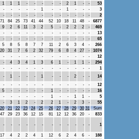
1
1
1
-
-
-
-
-
2
1
-
-
53
-
-
-
-
-
1
-
-
1
-
-
-
3
-
-
-
-
-
-
-
-
-
-
-
-
2
71
84
25
73
41
44
52
10
18
11
48
-
6877
9
2
6
11
3
2
5
-
2
2
2
-
469
-
-
-
-
-
-
-
-
-
-
-
-
13
-
-
-
-
-
-
-
-
-
-
-
-
65
5
8
5
8
7
7
11
2
6
3
4
-
266
20
31
7
6
2
32
79
6
8
4
27
-
1074
-
-
-
-
-
-
-
-
-
-
-
-
12
-
4
3
4
1
3
6
1
-
1
1
-
294
-
-
-
-
-
-
-
-
-
-
-
-
1
-
1
-
-
-
1
-
-
-
2
-
-
14
-
-
-
-
-
-
-
-
-
-
-
-
12
5
-
-
-
-
-
1
-
-
-
-
-
16
-
-
-
-
-
-
1
-
-
1
1
-
5
-
3
1
2
-
2
2
1
-
2
3
-
55
20
21
22
23
24
25
26
27
28
29
30
31
Sum
47
29
23
36
12
15
81
12
12
36
20
-
833
-
-
-
-
-
-
-
-
-
-
-
-
1
17
4
2
2
4
1
12
6
2
4
6
-
188