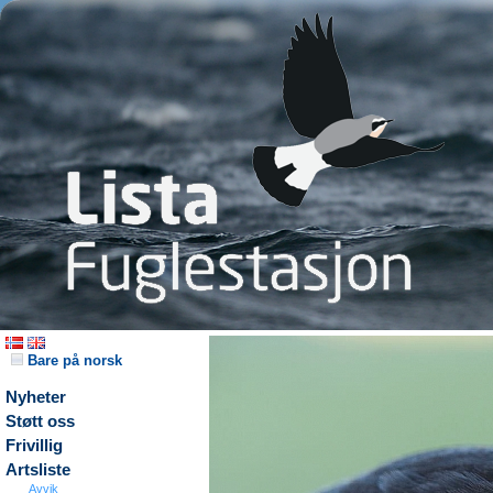
Bare på norsk
Nyheter
Støtt oss
Frivillig
Artsliste
Avvik