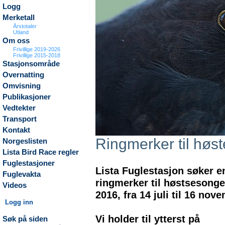
Logg
Merketall
Årstotaler
Utland
Om oss
Frivillige 2019-2026
Frivillige 2015-2018
Stasjonsområde
Overnatting
Omvisning
Publikasjoner
Vedtekter
Transport
Kontakt
Ringmerker til høs
Norgeslisten
Lista Bird Race regler
Fuglestasjoner
Lista Fuglestasjon søker e
Fuglevakta
ringmerker til høstsesong
Videos
2016, fra 14 juli til 16 nov
Logg inn
Vi holder til ytterst på
Søk på siden