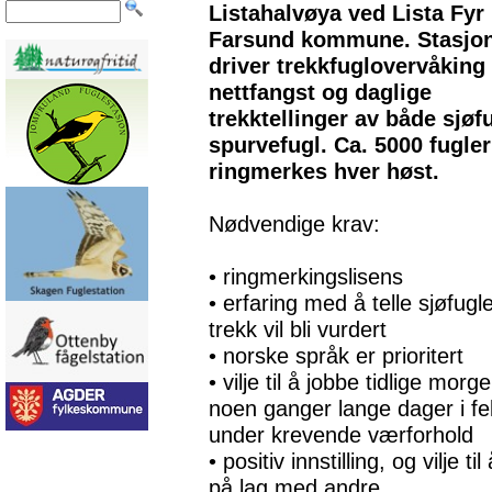
Listahalvøya ved Lista Fyr 
Farsund kommune. Stasjo
driver trekkfuglovervåking
nettfangst og daglige
trekktellinger av både sjøf
spurvefugl. Ca. 5000 fugler
ringmerkes hver høst.
Nødvendige krav:
• ringmerkingslisens
• erfaring med å telle sjøfugl
trekk vil bli vurdert
• norske språk er prioritert
• vilje til å jobbe tidlige morg
noen ganger lange dager i felt
under krevende værforhold
• positiv innstilling, og vilje ti
på lag med andre