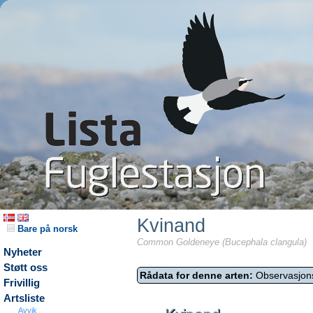
Kvinand
Bare på norsk
Common Goldeneye (Bucephala clangula)
Nyheter
Støtt oss
Rådata for denne arten:
Observasjon
Frivillig
Artsliste
Avvik