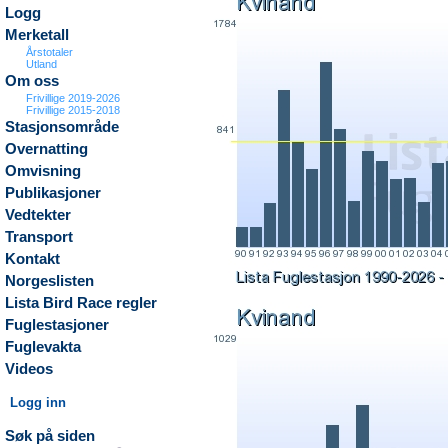
Logg
Merketall
Årstotaler
Utland
Om oss
Frivillige 2019-2026
Frivillige 2015-2018
Stasjonsområde
Overnatting
Omvisning
Publikasjoner
Vedtekter
Transport
Kontakt
Norgeslisten
Lista Bird Race regler
Fuglestasjoner
Fuglevakta
Videos
Logg inn
Søk på siden