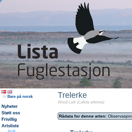
Trelerke
Bare på norsk
Wood Lark (Lullula arborea)
Nyheter
Støtt oss
Rådata for denne arten:
Observasjon
Frivillig
Artsliste
Avvik