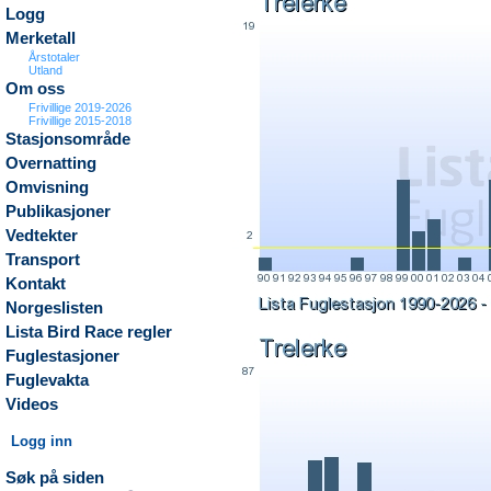
Logg
Merketall
Årstotaler
Utland
Om oss
Frivillige 2019-2026
Frivillige 2015-2018
Stasjonsområde
Overnatting
Omvisning
Publikasjoner
Vedtekter
Transport
Kontakt
Norgeslisten
Lista Bird Race regler
Fuglestasjoner
Fuglevakta
Videos
Logg inn
Søk på siden