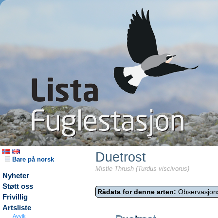
Duetrost
Bare på norsk
Mistle Thrush (Turdus viscivorus)
Nyheter
Støtt oss
Rådata for denne arten:
Observasjon
Frivillig
Artsliste
Avvik