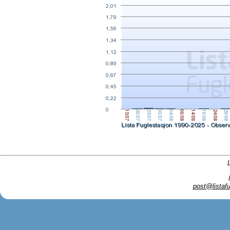
post@listafu