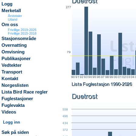
Logg
Merketall
Årstotaler
Utland
Om oss
Frivillige 2019-2026
Frivillige 2015-2018
Stasjonsområde
Overnatting
Omvisning
Publikasjoner
Vedtekter
Transport
Kontakt
Norgeslisten
Lista Bird Race regler
Fuglestasjoner
Fuglevakta
Videos
Logg inn
Søk på siden