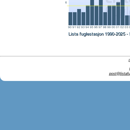
post@listafu