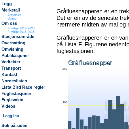
Logg
Merketall
Gråfluesnapperen er en trekkf
Årstotaler
Det er en av de seneste tre
Utland
Om oss
nærmere midten av mai og er 
Frivillige 2019-2026
Frivillige 2015-2018
Stasjonsområde
Gråfluesnapperen er en vanli
Overnatting
på Lista F. Figurene nedenfo
Omvisning
fuglestasjonen:
Publikasjoner
Vedtekter
Transport
Kontakt
Norgeslisten
Lista Bird Race regler
Fuglestasjoner
Fuglevakta
Videos
Logg inn
Søk på siden