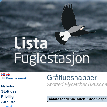
Gråfluesnapper
Bare på norsk
Spotted Flycatcher (Muscica
Nyheter
Støtt oss
Frivillig
Rådata for denne arten:
Observasjon
Artsliste
Avvik