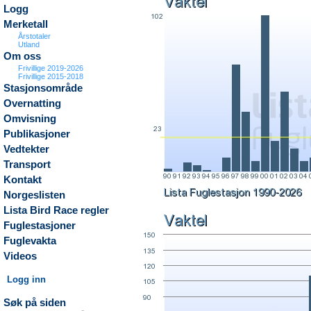
Logg
Merketall
Årstotaler
Utland
Om oss
Frivillige 2019-2026
Frivillige 2015-2018
Stasjonsområde
Overnatting
Omvisning
Publikasjoner
Vedtekter
Transport
Kontakt
Norgeslisten
Lista Bird Race regler
Fuglestasjoner
Fuglevakta
Videos
Logg inn
Søk på siden