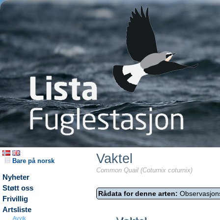
Vaktel
Bare på norsk
Common Quail (Coturnix coturnix)
Nyheter
Støtt oss
Rådata for denne arten:
Observasjon
Frivillig
Artsliste
Avvik