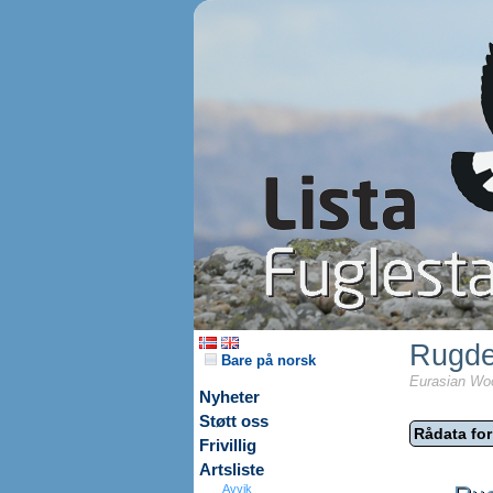
Rugd
Bare på norsk
Eurasian Woo
Nyheter
Støtt oss
Rådata for
Frivillig
Artsliste
Avvik