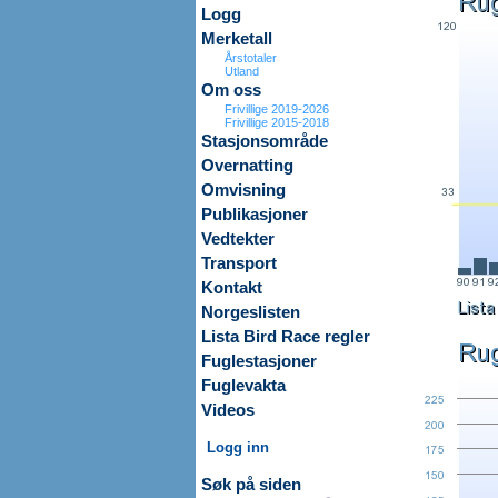
Logg
Merketall
Årstotaler
Utland
Om oss
Frivillige 2019-2026
Frivillige 2015-2018
Stasjonsområde
Overnatting
Omvisning
Publikasjoner
Vedtekter
Transport
Kontakt
Norgeslisten
Lista Bird Race regler
Fuglestasjoner
Fuglevakta
Videos
Logg inn
Søk på siden