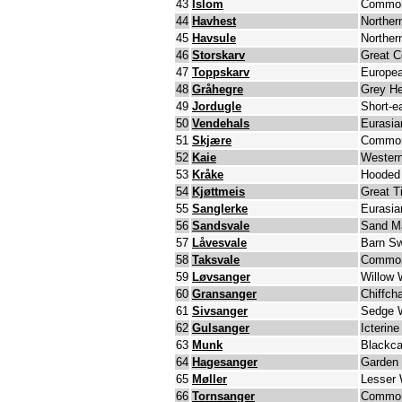
43
Islom
Common
44
Havhest
Norther
45
Havsule
Norther
46
Storskarv
Great C
47
Toppskarv
Europe
48
Gråhegre
Grey H
49
Jordugle
Short-e
50
Vendehals
Eurasi
51
Skjære
Common
52
Kaie
Wester
53
Kråke
Hooded
54
Kjøttmeis
Great Ti
55
Sanglerke
Eurasia
56
Sandsvale
Sand Ma
57
Låvesvale
Barn Sw
58
Taksvale
Common
59
Løvsanger
Willow 
60
Gransanger
Chiffcha
61
Sivsanger
Sedge W
62
Gulsanger
Icterine
63
Munk
Blackc
64
Hagesanger
Garden 
65
Møller
Lesser 
66
Tornsanger
Common