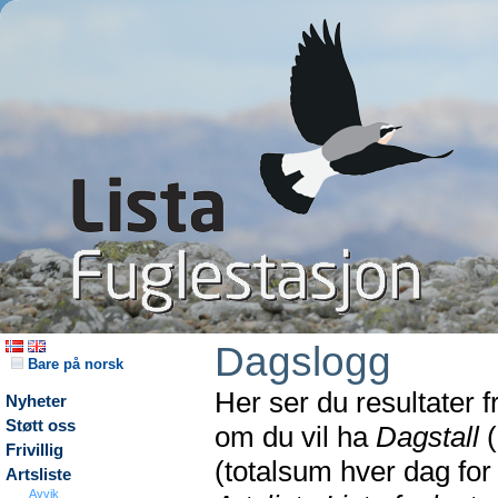
Dagslogg
Bare på norsk
Her ser du resultater 
Nyheter
Støtt oss
om du vil ha
Dagstall
(
Frivillig
(totalsum hver dag fo
Artsliste
Avvik