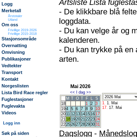
Artsliste Lista fuglesta
Logg
- De klikkbare blå fel
Merketall
Årstotaler
loggdata.
Utland
Om oss
- Du kan velge år og m
Frivillige 2019-2026
Frivillige 2015-2018
kalenderen.
Stasjonsområde
Overnatting
- Du kan trykke på en 
Omvisning
arten.
Publikasjoner
Vedtekter
Transport
Kontakt
Norgeslisten
Mai 2026
<<
I dag
>>
Lista Bird Race regler
M
T
O
T
F
L
S
Fuglestasjoner
1.
1. Mai
18
1
2
3
Fuglevakta
17.
17. Mai
19
4
5
6
7
8
9
10
Videos
20
11
12
13
14
15
16
17
21
18
19
20
21
22
23
24
Logg inn
22
25
26
27
28
29
30
31
Dagslogg
-
Månedslo
Søk på siden