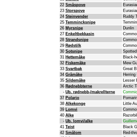
22
Småspove
Eurasia
23
Storspove
Eurasia
24
Steinvender
Ruddy 
25
Temmincksnipe
Temminc
26
Myrsnipe
Dunlin
27
Enkeltbekkasin
Common
28
Strandsnipe
Common
29
Rødstilk
Common
30
Sotsnipe
Spotte
31
Hettemåke
Black-h
32
Fiskemåke
Mew Gu
33
Svartbak
Great B
34
Gråmåke
Herring 
35
Sildemåke
Lesser 
36
Rødnebbterne
Arctic T
-
Ub. rødnebb-/makrellterne
Commic
37
Polarjo
Pomarin
38
Alkekonge
Little A
39
Lomvi
Common
40
Alke
Razorbil
-
Ub. lomvi/alke
Guillemo
41
Teist
Black G
42
Smålom
Red-thr