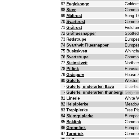
67
Fuglekonge
Goldcre
68
Stær
Common
69
Måltrost
Song T
70
Svarttrost
Common
71
Gråtrost
Fieldfar
72
Gråfluesnapper
Spotted
73
Rødstrupe
Europea
74
Svarthvit Fluesnapper
Europea
75
Buskskvett
Whinch
76
Svartstrupe
Common
77
Steinskvett
Norther
78
Pilfink
Eurasia
79
Gråspurv
House 
80
Gulerle
Western
-
Gulerle, underarten flava
Blue-he
-
Gulerle, underarten thunbergi
Grey-he
81
Linerle
White W
82
Heipiplerke
Meadow 
83
Trepiplerke
Tree Pip
84
Skjærpiplerke
Europea
85
Bokfink
Common
86
Grønnfink
Europea
87
Tornirisk
Common