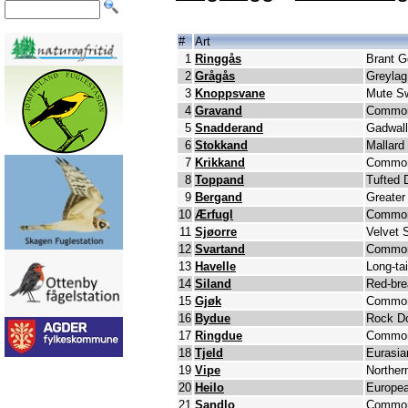
#
Art
1
Ringgås
Brant 
2
Grågås
Greyla
3
Knoppsvane
Mute S
4
Gravand
Common
5
Snadderand
Gadwall
6
Stokkand
Mallard
7
Krikkand
Common
8
Toppand
Tufted 
9
Bergand
Greater
10
Ærfugl
Common
11
Sjøorre
Velvet 
12
Svartand
Common
13
Havelle
Long-ta
14
Siland
Red-bre
15
Gjøk
Commo
16
Bydue
Rock D
17
Ringdue
Common
18
Tjeld
Eurasia
19
Vipe
Norther
20
Heilo
Europea
21
Sandlo
Common