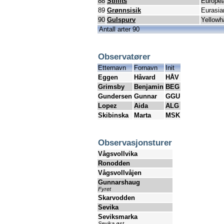
88
Stillits
Europea
89
Grønnsisik
Eurasia
90
Gulspurv
Yellow
Antall arter 90
Observatører
Etternavn
Fornavn
Init
Eggen
Håvard
HÅV
Grimsby
Benjamin
BEG
Gundersen
Gunnar
GGU
Lopez
Aida
ALG
Skibinska
Marta
MSK
Observasjonsturer
Vågsvollvika
Ronodden
Vågsvollvåjen
Gunnarshaug
Fyret
Skarvodden
Sevika
Seviksmarka
Sevika øst