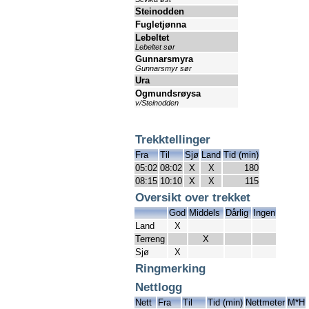
Steinodden
Fugletjønna
Lebeltet
Lebeltet sør
Gunnarsmyra
Gunnarsmyr sør
Ura
Ogmundsrøysa
v/Steinodden
Trekktellinger
Fra
Til
Sjø
Land
Tid (min)
05:02
08:02
X
X
180
08:15
10:10
X
X
115
Oversikt over trekket
God
Middels
Dårlig
Ingen
Land
X
Terreng
X
Sjø
X
Ringmerking
Nettlogg
Nett
Fra
Til
Tid (min)
Nettmeter
M*H