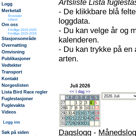
Artsliste Lista fuglesta
Logg
- De klikkbare blå fel
Merketall
Årstotaler
loggdata.
Utland
Om oss
- Du kan velge år og m
Frivillige 2019-2026
Frivillige 2015-2018
kalenderen.
Stasjonsområde
Overnatting
- Du kan trykke på en 
Omvisning
arten.
Publikasjoner
Vedtekter
Transport
Kontakt
Norgeslisten
Juli 2026
<<
I dag
>>
Lista Bird Race regler
M
T
O
T
F
L
S
Fuglestasjoner
27
1
2
3
4
5
Fuglevakta
28
6
7
8
9
10
11
12
Videos
29
13
14
15
16
17
18
19
30
20
21
22
23
24
25
26
Logg inn
31
27
28
29
30
31
Dagslogg
-
Månedslo
Søk på siden