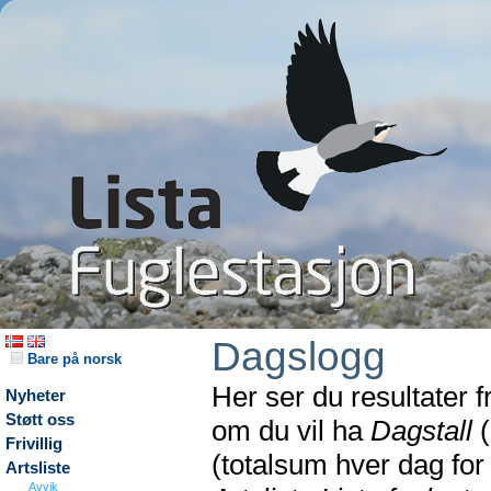
Dagslogg
Bare på norsk
Her ser du resultater 
Nyheter
Støtt oss
om du vil ha
Dagstall
(
Frivillig
(totalsum hver dag fo
Artsliste
Avvik