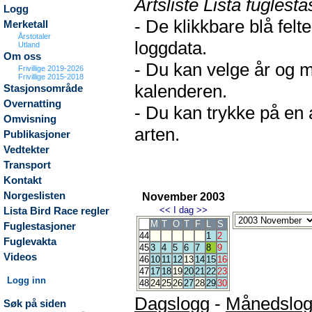
Artsliste Lista fuglesta
Logg
- De klikkbare blå fel
Merketall
Årstotaler
loggdata.
Utland
Om oss
- Du kan velge år og m
Frivillige 2019-2026
Frivillige 2015-2018
kalenderen.
Stasjonsområde
Overnatting
- Du kan trykke på en 
Omvisning
arten.
Publikasjoner
Vedtekter
Transport
Kontakt
Norgeslisten
November 2003
<<
I dag
>>
Lista Bird Race regler
M
T
O
T
F
L
S
Fuglestasjoner
44
1
2
Fuglevakta
45
3
4
5
6
7
8
9
Videos
46
10
11
12
13
14
15
16
47
17
18
19
20
21
22
23
Logg inn
48
24
25
26
27
28
29
30
Dagslogg
-
Månedslo
Søk på siden