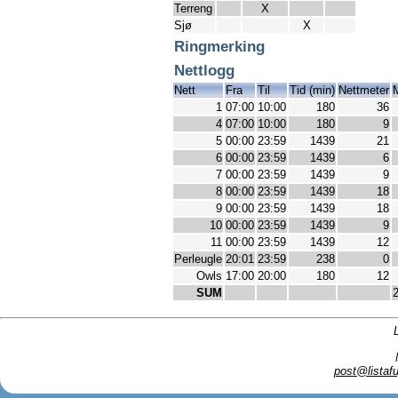
Terreng
X
Sjø
X
Ringmerking
Nettlogg
Nett
Fra
Til
Tid (min)
Nettmeter
1
07:00
10:00
180
36
4
07:00
10:00
180
9
5
00:00
23:59
1439
21
6
00:00
23:59
1439
6
7
00:00
23:59
1439
9
8
00:00
23:59
1439
18
9
00:00
23:59
1439
18
10
00:00
23:59
1439
9
11
00:00
23:59
1439
12
Perleugle
20:01
23:59
238
0
Owls
17:00
20:00
180
12
SUM
post@listafu