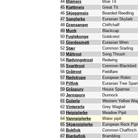
44
Blåmeis
Blue Tit
45
Kjøttmeis
Great Tit
46
Skjeggmeis
Bearded Reedling
47
Sanglerke
Eurasian Skylark
48
Gransanger
Chiffchaff
49
Munk
Blackcap
50
Fuglekonge
Goldcrest
51
Gjerdesmett
Eurasian Wren
52
Stær
Common Starling
53
Måltrost
Song Thrush
54
Rødvingetrost
Redwing
55
Svarttrost
Common Blackbird
56
Gråtrost
Fieldfare
57
Rødstrupe
European Robin
58
Pilfink
Eurasian Tree Spar
59
Gråspurv
House Sparrow
60
Jernspurv
Dunnock
61
Gulerle
Western Yellow Wag
62
Vintererle
Grey Wagtail
63
Heipiplerke
Meadow Pipit
64
Vannpiplerke
Water pipit
65
Skjærpiplerke
European Rock Pipi
66
Bokfink
Common Chaffinch
67
Bjørkefink
Brambling