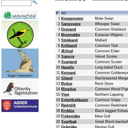
#
Art
1
Knoppsvane
Mute Swan
2
Sangsvane
Whooper Swan
3
Gravand
Common Shelduck
4
Brunnakke
Eurasian Wigeon
5
Stokkand
Mallard
6
Krikkand
Common Teal
7
Ærfugl
Common Eider
8
Sjøorre
Velvet Scoter
9
Svartand
Common Scoter
10
Havelle
Long-tailed Duck
11
Kvinand
Common Goldeney
12
Siland
Red-breasted Merg
13
Bydue
Rock Dove
14
Ringdue
Common Wood Pig
15
Vipe
Northern Lapwing
16
Enkeltbekkasin
Common Snipe
17
Rødstilk
Common Redshank
18
Krykkje
Black-legged Kittiw
19
Fiskemåke
Mew Gull
20
Svartbak
Great Black-backed
21
Gråmåke
Herring Gull