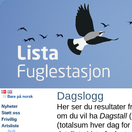
Dagslogg
Bare på norsk
Her ser du resultater 
Nyheter
Støtt oss
om du vil ha
Dagstall
(
Frivillig
(totalsum hver dag fo
Artsliste
Avvik