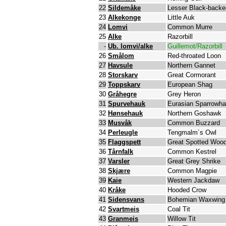
22
Sildemåke
Lesser Black-backe
23
Alkekonge
Little Auk
24
Lomvi
Common Murre
25
Alke
Razorbill
-
Ub. lomvi/alke
Guillemot/Razorbill
26
Smålom
Red-throated Loon
27
Havsule
Northern Gannet
28
Storskarv
Great Cormorant
29
Toppskarv
European Shag
30
Gråhegre
Grey Heron
31
Spurvehauk
Eurasian Sparrowh
32
Hønsehauk
Northern Goshawk
33
Musvåk
Common Buzzard
34
Perleugle
Tengmalm´s Owl
35
Flaggspett
Great Spotted Woo
36
Tårnfalk
Common Kestrel
37
Varsler
Great Grey Shrike
38
Skjære
Common Magpie
39
Kaie
Western Jackdaw
40
Kråke
Hooded Crow
41
Sidensvans
Bohemian Waxwing
42
Svartmeis
Coal Tit
43
Granmeis
Willow Tit