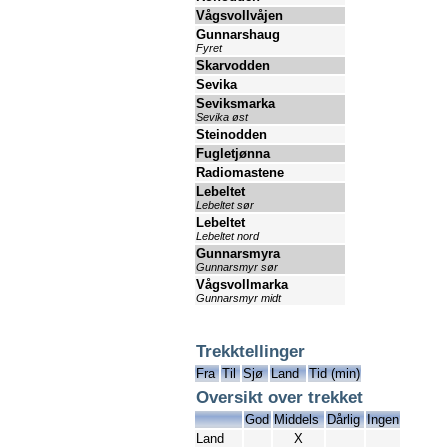
Vågsvollvåjen
Gunnarshaug
Fyret
Skarvodden
Sevika
Seviksmarka
Sevika øst
Steinodden
Fugletjønna
Radiomastene
Lebeltet
Lebeltet sør
Lebeltet
Lebeltet nord
Gunnarsmyra
Gunnarsmyr sør
Vågsvollmarka
Gunnarsmyr midt
Trekktellinger
Fra
Til
Sjø
Land
Tid (min)
Oversikt over trekket
God
Middels
Dårlig
Ingen
Land
X