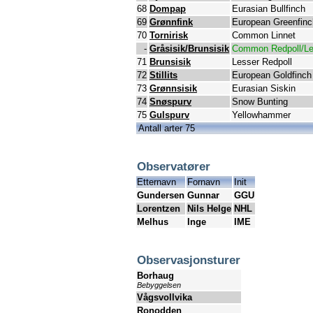
68
Dompap
Eurasian Bullfinch
69
Grønnfink
European Greenfinc
70
Tornirisk
Common Linnet
-
Gråsisik/Brunsisik
Common Redpoll/Le
71
Brunsisik
Lesser Redpoll
72
Stillits
European Goldfinch
73
Grønnsisik
Eurasian Siskin
74
Snøspurv
Snow Bunting
75
Gulspurv
Yellowhammer
Antall arter 75
Observatører
Etternavn
Fornavn
Init
Gundersen
Gunnar
GGU
Lorentzen
Nils Helge
NHL
Melhus
Inge
IME
Observasjonsturer
Borhaug
Bebyggelsen
Vågsvollvika
Ronodden