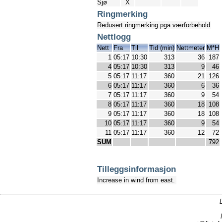
Sjø
X
Ringmerking
Redusert ringmerking pga værforbehold
Nettlogg
Nett
Fra
Til
Tid (min)
Nettmeter
M*H
1
05:17
10:30
313
36
187
4
05:17
10:30
313
9
46
5
05:17
11:17
360
21
126
6
05:17
11:17
360
6
36
7
05:17
11:17
360
9
54
8
05:17
11:17
360
18
108
9
05:17
11:17
360
18
108
10
05:17
11:17
360
9
54
11
05:17
11:17
360
12
72
SUM
792
Tilleggsinformasjon
Increase in wind from east.