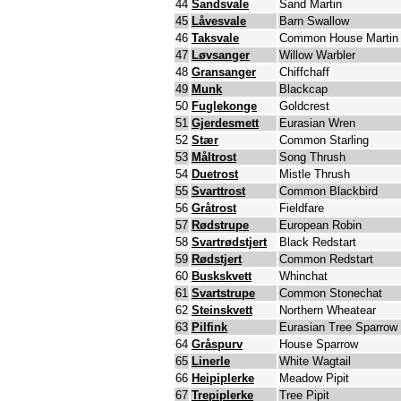
44
Sandsvale
Sand Martin
45
Låvesvale
Barn Swallow
46
Taksvale
Common House Martin
47
Løvsanger
Willow Warbler
48
Gransanger
Chiffchaff
49
Munk
Blackcap
50
Fuglekonge
Goldcrest
51
Gjerdesmett
Eurasian Wren
52
Stær
Common Starling
53
Måltrost
Song Thrush
54
Duetrost
Mistle Thrush
55
Svarttrost
Common Blackbird
56
Gråtrost
Fieldfare
57
Rødstrupe
European Robin
58
Svartrødstjert
Black Redstart
59
Rødstjert
Common Redstart
60
Buskskvett
Whinchat
61
Svartstrupe
Common Stonechat
62
Steinskvett
Northern Wheatear
63
Pilfink
Eurasian Tree Sparrow
64
Gråspurv
House Sparrow
65
Linerle
White Wagtail
66
Heipiplerke
Meadow Pipit
67
Trepiplerke
Tree Pipit