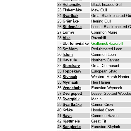
22
Hettemåke
Black-headed Gull
23
Fiskemåke
Mew Gull
24
Svartbak
Great Black-backed Gul
25
Gråmåke
Herring Gull
26
Sildemåke
Lesser Black-backed G
27
Lomvi
Common Murre
28
Alke
Razorbill
-
Ub. lomvi/alke
Guillemot/Razorbill
29
Smålom
Red-throated Loon
30
Islom
Common Loon
31
Havsule
Northern Gannet
32
Storskarv
Great Cormorant
33
Toppskarv
European Shag
34
Sivhauk
Western Marsh Harrier
35
Myrhauk
Hen Harrier
36
Vendehals
Eurasian Wryneck
37
Dvergspett
Lesser Spotted Woodp
38
Dvergfalk
Merlin
39
Svartkråke
Carrion Crow
40
Kråke
Hooded Crow
41
Ravn
Common Raven
42
Kjøttmeis
Great Tit
43
Sanglerke
Eurasian Skylark