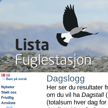
Dagslogg
Bare på norsk
Her ser du resultater 
Nyheter
Støtt oss
om du vil ha
Dagstall
(
Frivillig
(totalsum hver dag fo
Artsliste
Avvik