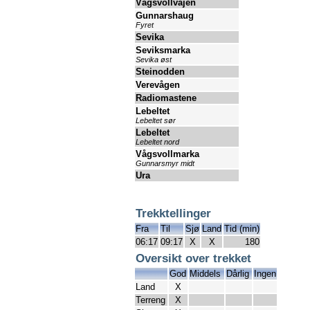
Vågsvollvåjen
Gunnarshaug
Fyret
Sevika
Seviksmarka
Sevika øst
Steinodden
Verevågen
Radiomastene
Lebeltet
Lebeltet sør
Lebeltet
Lebeltet nord
Vågsvollmarka
Gunnarsmyr midt
Ura
Trekktellinger
Fra
Til
Sjø
Land
Tid (min)
06:17
09:17
X
X
180
Oversikt over trekket
God
Middels
Dårlig
Ingen
Land
X
Terreng
X