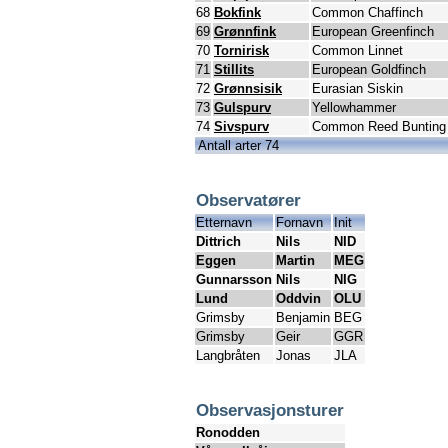
68
Bokfink
Common Chaffinch
69
Grønnfink
European Greenfinch
70
Tornirisk
Common Linnet
71
Stillits
European Goldfinch
72
Grønnsisik
Eurasian Siskin
73
Gulspurv
Yellowhammer
74
Sivspurv
Common Reed Bunting
Antall arter 74
Observatører
Etternavn
Fornavn
Init
Dittrich
Nils
NID
Eggen
Martin
MEG
Gunnarsson
Nils
NIG
Lund
Oddvin
OLU
Grimsby
Benjamin
BEG
Grimsby
Geir
GGR
Langbråten
Jonas
JLA
Observasjonsturer
Ronodden