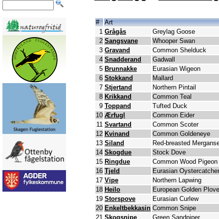
#
Art
1
Grågås
Greylag Goose
2
Sangsvane
Whooper Swan
3
Gravand
Common Shelduck
4
Snadderand
Gadwall
5
Brunnakke
Eurasian Wigeon
6
Stokkand
Mallard
7
Stjertand
Northern Pintail
8
Krikkand
Common Teal
9
Toppand
Tufted Duck
10
Ærfugl
Common Eider
11
Svartand
Common Scoter
12
Kvinand
Common Goldeneye
13
Siland
Red-breasted Merganse
14
Skogdue
Stock Dove
15
Ringdue
Common Wood Pigeon
16
Tjeld
Eurasian Oystercatche
17
Vipe
Northern Lapwing
18
Heilo
European Golden Plove
19
Storspove
Eurasian Curlew
20
Enkeltbekkasin
Common Snipe
21
Skogsnipe
Green Sandpiper