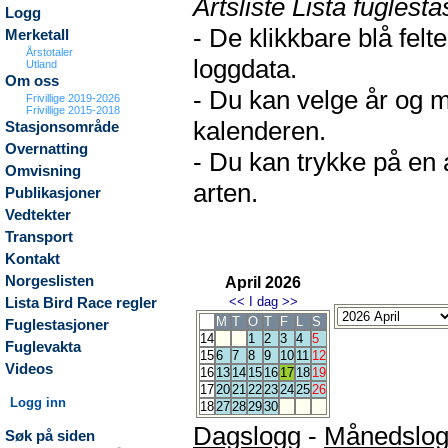
Artsliste Lista fuglesta
Logg
- De klikkbare blå fel
Merketall
Årstotaler
loggdata.
Utland
Om oss
- Du kan velge år og m
Frivillige 2019-2026
Frivillige 2015-2018
kalenderen.
Stasjonsområde
Overnatting
- Du kan trykke på en 
Omvisning
arten.
Publikasjoner
Vedtekter
Transport
Kontakt
Norgeslisten
April 2026
<<
I dag
>>
Lista Bird Race regler
M
T
O
T
F
L
S
Fuglestasjoner
14
1
2
3
4
5
Fuglevakta
15
6
7
8
9
10
11
12
Videos
16
13
14
15
16
17
18
19
17
20
21
22
23
24
25
26
Logg inn
18
27
28
29
30
Dagslogg
-
Månedslo
Søk på siden