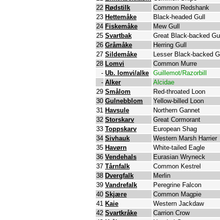
22
Rødstilk
Common Redshank
23
Hettemåke
Black-headed Gull
24
Fiskemåke
Mew Gull
25
Svartbak
Great Black-backed Gul
26
Gråmåke
Herring Gull
27
Sildemåke
Lesser Black-backed G
28
Lomvi
Common Murre
-
Ub. lomvi/alke
Guillemot/Razorbill
-
Alker
Alcidae
29
Smålom
Red-throated Loon
30
Gulnebblom
Yellow-billed Loon
31
Havsule
Northern Gannet
32
Storskarv
Great Cormorant
33
Toppskarv
European Shag
34
Sivhauk
Western Marsh Harrier
35
Havørn
White-tailed Eagle
36
Vendehals
Eurasian Wryneck
37
Tårnfalk
Common Kestrel
38
Dvergfalk
Merlin
39
Vandrefalk
Peregrine Falcon
40
Skjære
Common Magpie
41
Kaie
Western Jackdaw
42
Svartkråke
Carrion Crow