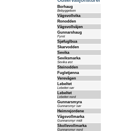
Observasjonsturer
Borhaug
Bebyggelsen
Vågsvollvika
Ronodden
Vågsvollvåjen
Gunnarshaug
Fyret
Sjøfuglbua
Skarvodden
Sevika
Seviksmarka
Sevika øst
Steinodden
Fugletjønna
Verevågen
Lebeltet
Lebeltet sør
Lebeltet
Lebeltet nord
Gunnarsmyra
Gunnarsmyr sør
Heimrejordene
Vågsvollmarka
Gunnarsmyr midt
Skollevollmarka
Gunnarsmyr nord