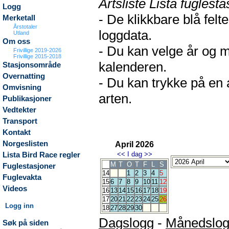
Artsliste Lista fuglesta
Logg
- De klikkbare blå fel
Merketall
Årstotaler
loggdata.
Utland
Om oss
- Du kan velge år og m
Frivillige 2019-2026
Frivillige 2015-2018
kalenderen.
Stasjonsområde
Overnatting
- Du kan trykke på en 
Omvisning
arten.
Publikasjoner
Vedtekter
Transport
Kontakt
Norgeslisten
April 2026
<<
I dag
>>
Lista Bird Race regler
M
T
O
T
F
L
S
Fuglestasjoner
14
1
2
3
4
5
Fuglevakta
15
6
7
8
9
10
11
12
Videos
16
13
14
15
16
17
18
19
17
20
21
22
23
24
25
26
Logg inn
18
27
28
29
30
Dagslogg
-
Månedslo
Søk på siden