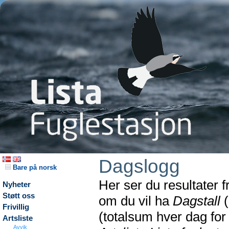
Dagslogg
Bare på norsk
Her ser du resultater 
Nyheter
Støtt oss
om du vil ha
Dagstall
(
Frivillig
(totalsum hver dag fo
Artsliste
Avvik