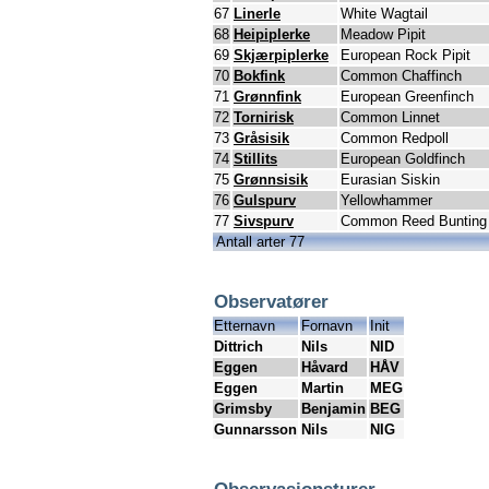
67
Linerle
White Wagtail
68
Heipiplerke
Meadow Pipit
69
Skjærpiplerke
European Rock Pipit
70
Bokfink
Common Chaffinch
71
Grønnfink
European Greenfinch
72
Tornirisk
Common Linnet
73
Gråsisik
Common Redpoll
74
Stillits
European Goldfinch
75
Grønnsisik
Eurasian Siskin
76
Gulspurv
Yellowhammer
77
Sivspurv
Common Reed Bunting
Antall arter 77
Observatører
Etternavn
Fornavn
Init
Dittrich
Nils
NID
Eggen
Håvard
HÅV
Eggen
Martin
MEG
Grimsby
Benjamin
BEG
Gunnarsson
Nils
NIG