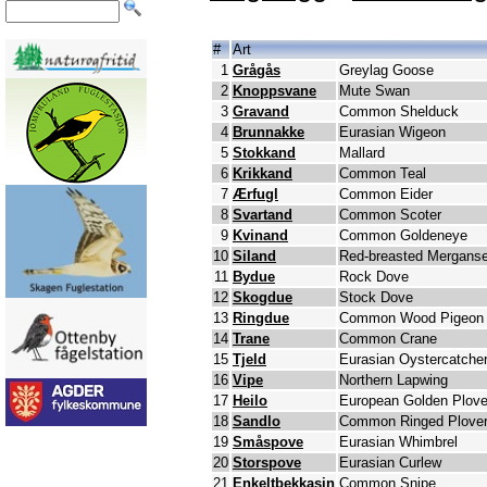
#
Art
1
Grågås
Greylag Goose
2
Knoppsvane
Mute Swan
3
Gravand
Common Shelduck
4
Brunnakke
Eurasian Wigeon
5
Stokkand
Mallard
6
Krikkand
Common Teal
7
Ærfugl
Common Eider
8
Svartand
Common Scoter
9
Kvinand
Common Goldeneye
10
Siland
Red-breasted Merganse
11
Bydue
Rock Dove
12
Skogdue
Stock Dove
13
Ringdue
Common Wood Pigeon
14
Trane
Common Crane
15
Tjeld
Eurasian Oystercatche
16
Vipe
Northern Lapwing
17
Heilo
European Golden Plove
18
Sandlo
Common Ringed Plove
19
Småspove
Eurasian Whimbrel
20
Storspove
Eurasian Curlew
21
Enkeltbekkasin
Common Snipe