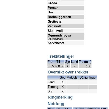
Groda
Porsan
Ura
Borhauggarden
Grettestø
Vågsvoll
Skollevoll
Ogmundsrøysa
v/Steinodden
Karveneset
Trekktellinger
Fra
Til
Sjø
Land
Tid (min)
05:53
08:53
X
X
180
Oversikt over trekket
God
Middels
Dårlig
Ingen
Land
X
Terreng
X
Sjø
X
Ringmerking
Nettlogg