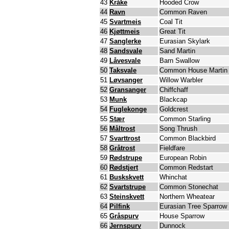
43
Kråke
Hooded Crow
44
Ravn
Common Raven
45
Svartmeis
Coal Tit
46
Kjøttmeis
Great Tit
47
Sanglerke
Eurasian Skylark
48
Sandsvale
Sand Martin
49
Låvesvale
Barn Swallow
50
Taksvale
Common House Martin
51
Løvsanger
Willow Warbler
52
Gransanger
Chiffchaff
53
Munk
Blackcap
54
Fuglekonge
Goldcrest
55
Stær
Common Starling
56
Måltrost
Song Thrush
57
Svarttrost
Common Blackbird
58
Gråtrost
Fieldfare
59
Rødstrupe
European Robin
60
Rødstjert
Common Redstart
61
Buskskvett
Whinchat
62
Svartstrupe
Common Stonechat
63
Steinskvett
Northern Wheatear
64
Pilfink
Eurasian Tree Sparrow
65
Gråspurv
House Sparrow
66
Jernspurv
Dunnock