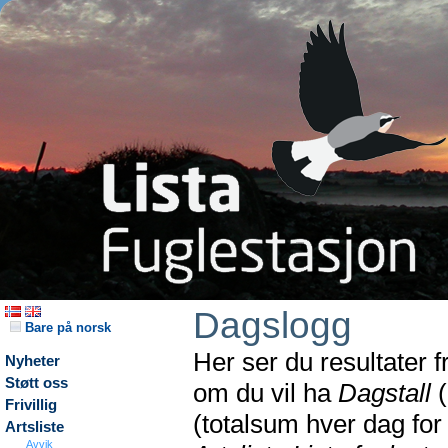
Dagslogg
Bare på norsk
Her ser du resultater 
Nyheter
Støtt oss
om du vil ha
Dagstall
(
Frivillig
(totalsum hver dag fo
Artsliste
Avvik