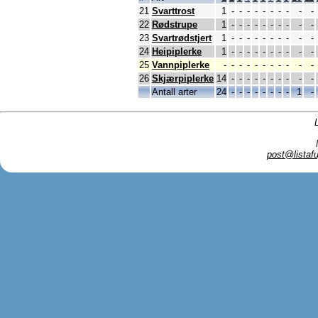
21
Svarttrost
1
-
-
-
-
-
-
-
-
-
-
22
Rødstrupe
1
-
-
-
-
-
-
-
-
-
-
23
Svartrødstjert
1
-
-
-
-
-
-
-
-
-
-
24
Heipiplerke
1
-
-
-
-
-
-
-
-
-
-
25
Vannpiplerke
-
-
-
-
-
-
-
-
-
-
-
26
Skjærpiplerke
14
-
-
-
-
-
-
-
-
-
-
Antall arter
24
-
-
-
-
-
-
-
-
1
-
post@listafu