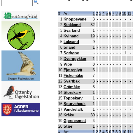
#
Art
1
2
3
4
5
6
7
8
9
10
11
1
Knoppsvane
3
-
-
-
-
-
-
-
-
-
-
2
Stokkand
32
-
-
-
-
-
-
-
-
-
-
3
Svartand
1
-
-
-
-
-
-
-
-
-
-
4
Kvinand
19
-
-
-
-
-
-
-
-
-
-
5
Laksand
9
-
-
-
-
-
-
-
-
-
-
6
Siland
1
-
-
-
-
-
-
-
-
-
-
7
Sothøne
-
-
-
-
-
-
-
-
-
1
-
8
Dvergdykker
1
-
-
-
-
-
-
-
-
-
-
9
Vipe
8
-
-
-
-
-
-
-
-
-
-
10
Fjæreplytt
6
-
-
-
-
-
-
-
-
-
-
11
Fiskemåke
7
-
-
-
-
-
-
-
-
-
-
12
Svartbak
3
-
-
-
-
-
-
-
-
-
-
13
Gråmåke
5
-
-
-
-
-
-
-
-
-
-
14
Storskarv
1
-
-
-
-
-
-
-
-
-
-
15
Toppskarv
1
-
-
-
-
-
-
-
-
-
-
16
Spurvehauk
1
-
-
-
-
-
-
-
-
-
-
17
Vandrefalk
1
-
-
-
-
-
-
-
-
-
-
18
Kråke
30
-
-
-
-
-
-
-
-
-
-
19
Gjerdesmett
4
-
-
-
-
-
-
-
-
-
-
20
Stær
1
-
-
-
-
-
-
-
-
-
-
#
Art
1
2
3
4
5
6
7
8
9
10
11