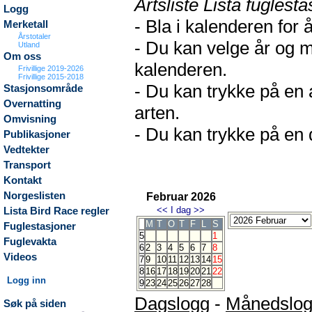
Artsliste Lista fuglesta
Logg
- Bla i kalenderen for 
Merketall
Årstotaler
- Du kan velge år og m
Utland
Om oss
kalenderen.
Frivillige 2019-2026
Frivillige 2015-2018
- Du kan trykke på en 
Stasjonsområde
Overnatting
arten.
Omvisning
- Du kan trykke på en d
Publikasjoner
Vedtekter
Transport
Kontakt
Norgeslisten
Februar 2026
<<
I dag
>>
Lista Bird Race regler
M
T
O
T
F
L
S
Fuglestasjoner
5
1
Fuglevakta
6
2
3
4
5
6
7
8
Videos
7
9
10
11
12
13
14
15
8
16
17
18
19
20
21
22
Logg inn
9
23
24
25
26
27
28
Dagslogg
-
Månedslo
Søk på siden