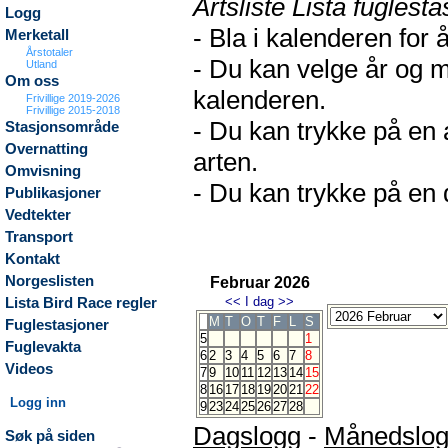
Artsliste Lista fuglesta
Logg
- Bla i kalenderen for 
Merketall
Årstotaler
- Du kan velge år og m
Utland
Om oss
kalenderen.
Frivillige 2019-2026
Frivillige 2015-2018
- Du kan trykke på en 
Stasjonsområde
Overnatting
arten.
Omvisning
- Du kan trykke på en d
Publikasjoner
Vedtekter
Transport
Kontakt
Norgeslisten
Februar 2026
<<
I dag
>>
Lista Bird Race regler
M
T
O
T
F
L
S
Fuglestasjoner
5
1
Fuglevakta
6
2
3
4
5
6
7
8
Videos
7
9
10
11
12
13
14
15
8
16
17
18
19
20
21
22
Logg inn
9
23
24
25
26
27
28
Dagslogg
-
Månedslo
Søk på siden