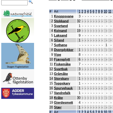
#
Art
1
2
3
4
5
6
7
8
9
10
11
1
Knoppsvane
3
-
-
-
-
-
-
-
-
-
-
2
Stokkand
32
-
-
-
-
-
-
-
-
-
-
3
Svartand
1
-
-
-
-
-
-
-
-
-
-
4
Kvinand
19
-
-
-
-
-
-
-
-
-
-
5
Laksand
9
-
-
-
-
-
-
-
-
-
-
6
Siland
1
-
-
-
-
-
-
-
-
-
-
7
Sothøne
-
-
-
-
-
-
-
-
-
1
-
8
Dvergdykker
1
-
-
-
-
-
-
-
-
-
-
9
Vipe
8
-
-
-
-
-
-
-
-
-
-
10
Fjæreplytt
6
-
-
-
-
-
-
-
-
-
-
11
Fiskemåke
7
-
-
-
-
-
-
-
-
-
-
12
Svartbak
3
-
-
-
-
-
-
-
-
-
-
13
Gråmåke
5
-
-
-
-
-
-
-
-
-
-
14
Storskarv
1
-
-
-
-
-
-
-
-
-
-
15
Toppskarv
1
-
-
-
-
-
-
-
-
-
-
16
Spurvehauk
1
-
-
-
-
-
-
-
-
-
-
17
Vandrefalk
1
-
-
-
-
-
-
-
-
-
-
18
Kråke
30
-
-
-
-
-
-
-
-
-
-
19
Gjerdesmett
4
-
-
-
-
-
-
-
-
-
-
20
Stær
1
-
-
-
-
-
-
-
-
-
-
#
Art
1
2
3
4
5
6
7
8
9
10
11