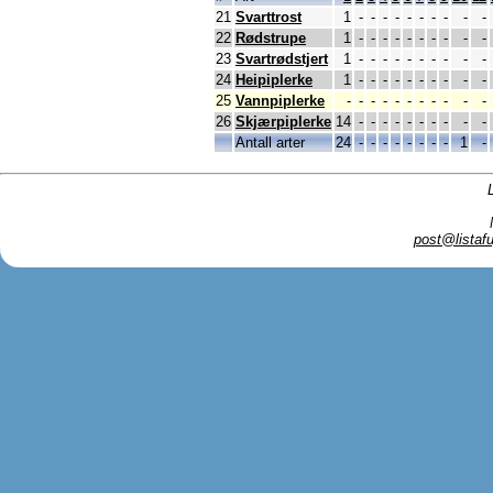
21
Svarttrost
1
-
-
-
-
-
-
-
-
-
-
22
Rødstrupe
1
-
-
-
-
-
-
-
-
-
-
23
Svartrødstjert
1
-
-
-
-
-
-
-
-
-
-
24
Heipiplerke
1
-
-
-
-
-
-
-
-
-
-
25
Vannpiplerke
-
-
-
-
-
-
-
-
-
-
-
26
Skjærpiplerke
14
-
-
-
-
-
-
-
-
-
-
Antall arter
24
-
-
-
-
-
-
-
-
1
-
post@listafu