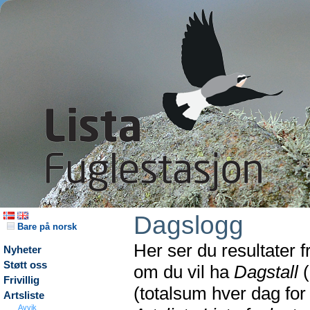
Dagslogg
Bare på norsk
Her ser du resultater 
Nyheter
Støtt oss
om du vil ha
Dagstall
(
Frivillig
(totalsum hver dag fo
Artsliste
Avvik