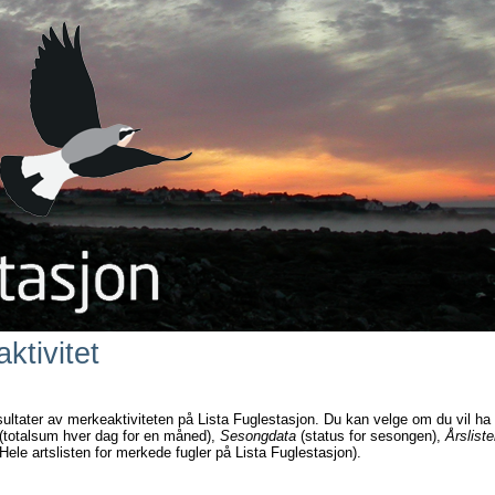
ktivitet
sultater av merkeaktiviteten på Lista Fuglestasjon. Du kan velge om du vil ha
(totalsum hver dag for en måned),
Sesongdata
(status for sesongen),
Årsliste
Hele artslisten for merkede fugler på Lista Fuglestasjon).