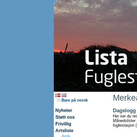
Merkea
Bare på norsk
Dagslogg
Nyheter
Her ser du re
Støtt oss
Månedslister
Frivillig
fuglestasjon
(
Artsliste
Avvik