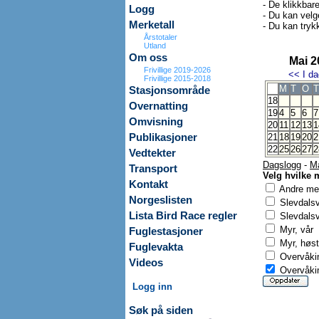
- De klikkbar
Logg
- Du kan velg
Merketall
- Du kan trykk
Årstotaler
Utland
Om oss
Mai 2
Frivillige 2019-2026
<<
I da
Frivillige 2015-2018
M
T
O
T
Stasjonsområde
18
Overnatting
19
4
5
6
7
Omvisning
20
11
12
13
1
Publikasjoner
21
18
19
20
2
22
25
26
27
2
Vedtekter
Dagslogg
-
M
Transport
Velg hvilke 
Kontakt
Andre mer
Norgeslisten
Slevdals
Lista Bird Race regler
Slevdalsv
Myr, vår
Fuglestasjoner
Myr, høst
Fuglevakta
Overvåkin
Videos
Overvåkin
Logg inn
Søk på siden