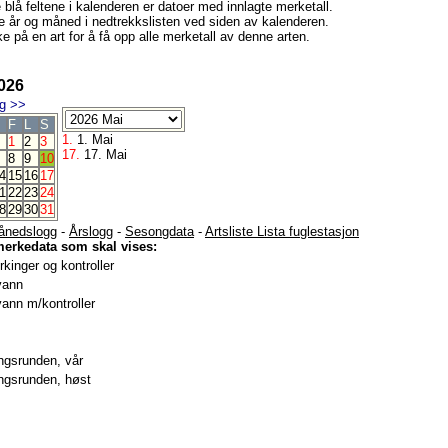
e blå feltene i kalenderen er datoer med innlagte merketall.
e år og måned i nedtrekkslisten ved siden av kalenderen.
e på en art for å få opp alle merketall av denne arten.
026
g
>>
F
L
S
1.
1. Mai
1
2
3
17.
17. Mai
8
9
10
4
15
16
17
1
22
23
24
8
29
30
31
ånedslogg
-
Årslogg
-
Sesongdata
-
Artsliste Lista fuglestasjon
merkedata som skal vises:
kinger og kontroller
vann
ann m/kontroller
gsrunden, vår
gsrunden, høst