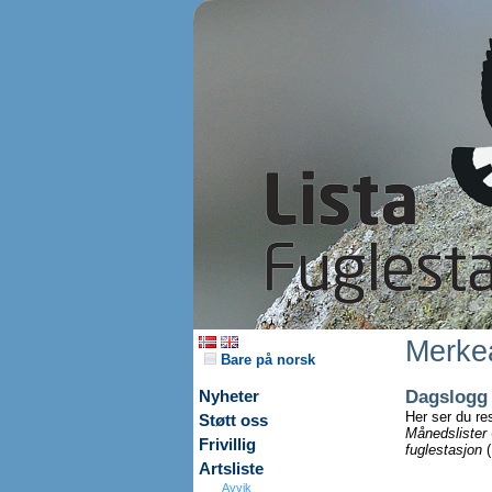
Merkea
Bare på norsk
Dagslogg
Nyheter
Her ser du re
Støtt oss
Månedslister
Frivillig
fuglestasjon
(
Artsliste
Avvik