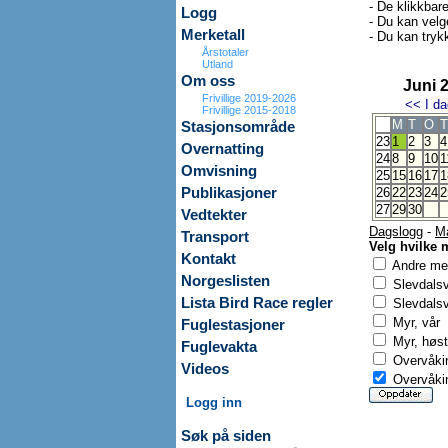
- De klikkbar
Logg
- Du kan velg
Merketall
- Du kan trykk
Årstotaler
Utland
Om oss
Juni 
Frivillige 2019-2026
<<
I da
Frivillige 2015-2018
M
T
O
T
Stasjonsområde
23
1
2
3
4
Overnatting
24
8
9
10
1
Omvisning
25
15
16
17
1
Publikasjoner
26
22
23
24
2
27
29
30
Vedtekter
Dagslogg
-
M
Transport
Velg hvilke 
Kontakt
Andre mer
Norgeslisten
Slevdals
Lista Bird Race regler
Slevdalsv
Myr, vår
Fuglestasjoner
Myr, høst
Fuglevakta
Overvåkin
Videos
Overvåkin
Logg inn
Søk på siden