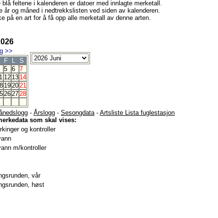
e blå feltene i kalenderen er datoer med innlagte merketall.
e år og måned i nedtrekkslisten ved siden av kalenderen.
e på en art for å få opp alle merketall av denne arten.
2026
g
>>
F
L
S
5
6
7
1
12
13
14
8
19
20
21
5
26
27
28
ånedslogg
-
Årslogg
-
Sesongdata
-
Artsliste Lista fuglestasjon
merkedata som skal vises:
kinger og kontroller
vann
ann m/kontroller
gsrunden, vår
gsrunden, høst