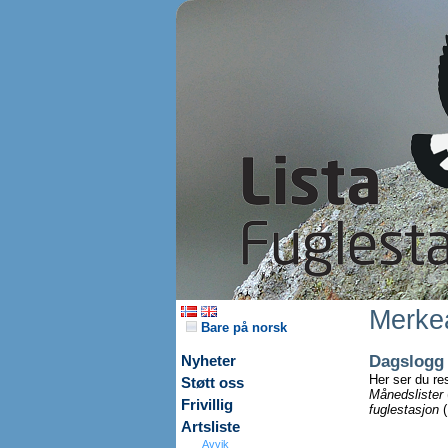
Merkea
Bare på norsk
Dagslogg
Nyheter
Her ser du re
Støtt oss
Månedslister
Frivillig
fuglestasjon
(
Artsliste
Avvik