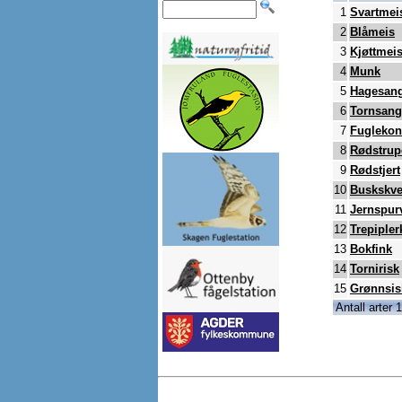
1
Svartmei
2
Blåmeis
3
Kjøttmei
4
Munk
5
Hagesan
6
Tornsang
7
Fugleko
8
Rødstrup
9
Rødstjert
10
Buskskve
11
Jernspur
12
Trepipler
13
Bokfink
14
Tornirisk
15
Grønnsis
Antall arter 