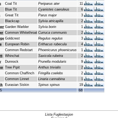
s
Coal Tit
Periparus ater
11
Blue Tit
Cyanistes caeruleus
6
s
Great Tit
Parus major
3
Blackcap
Sylvia atricapilla
2
ger
Garden Warbler
Sylvia borin
1
er
Common Whitethroat
Curruca communis
2
nge
Goldcrest
Regulus regulus
3
e
European Robin
Erithacus rubecula
4
Common Redstart
Phoenicurus phoenicurus
1
tt
Whinchat
Saxicola rubetra
2
v
Dunnock
Prunella modularis
9
ke
Tree Pipit
Anthus trivialis
2
Common Chaffinch
Fringilla coelebs
2
Common Linnet
Linaria cannabina
1
ik
Eurasian Siskin
Spinus spinus
19
15
68
Lista Fuglestasjon