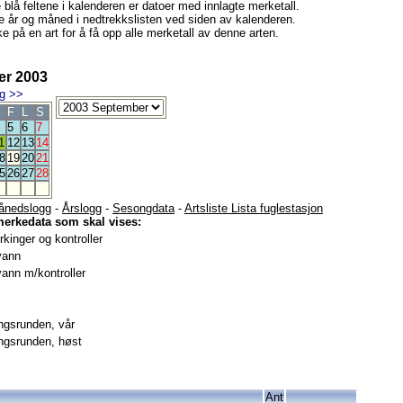
e blå feltene i kalenderen er datoer med innlagte merketall.
e år og måned i nedtrekkslisten ved siden av kalenderen.
e på en art for å få opp alle merketall av denne arten.
r 2003
g
>>
F
L
S
5
6
7
1
12
13
14
8
19
20
21
5
26
27
28
ånedslogg
-
Årslogg
-
Sesongdata
-
Artsliste Lista fuglestasjon
merkedata som skal vises:
kinger og kontroller
vann
ann m/kontroller
gsrunden, vår
gsrunden, høst
Ant