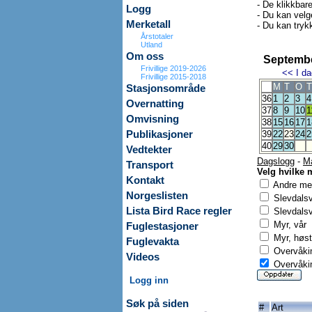
- De klikkbar
Logg
- Du kan velg
Merketall
- Du kan trykk
Årstotaler
Utland
Om oss
Septembe
Frivillige 2019-2026
<<
I da
Frivillige 2015-2018
M
T
O
T
Stasjonsområde
36
1
2
3
4
Overnatting
37
8
9
10
1
Omvisning
38
15
16
17
1
Publikasjoner
39
22
23
24
2
40
29
30
Vedtekter
Dagslogg
-
M
Transport
Velg hvilke 
Kontakt
Andre mer
Norgeslisten
Slevdals
Lista Bird Race regler
Slevdalsv
Myr, vår
Fuglestasjoner
Myr, høst
Fuglevakta
Overvåkin
Videos
Overvåkin
Logg inn
Søk på siden
#
Art