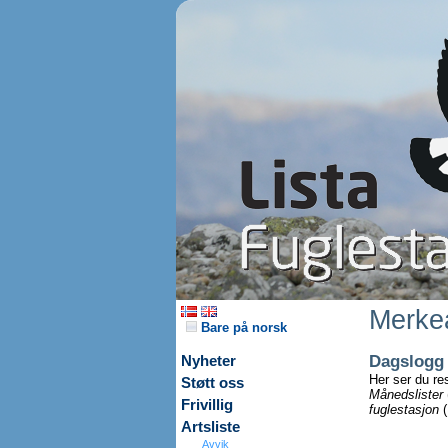
Merkea
Bare på norsk
Dagslogg
Nyheter
Her ser du re
Støtt oss
Månedslister
Frivillig
fuglestasjon
(
Artsliste
Avvik