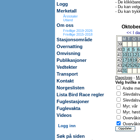
- De klikkbar
Logg
- Du kan velg
Merketall
- Du kan trykk
Årstotaler
Utland
Om oss
Oktober
Frivillige 2019-2026
<<
I da
Frivillige 2015-2018
M
T
O
T
Stasjonsområde
39
Overnatting
40
3
4
5
6
Omvisning
41
10
11
12
1
Publikasjoner
42
17
18
19
2
43
24
25
26
2
Vedtekter
44
31
Transport
Dagslogg
-
M
Kontakt
Velg hvilke 
Norgeslisten
Andre mer
Slevdals
Lista Bird Race regler
Slevdalsv
Fuglestasjoner
Myr, vår
Fuglevakta
Myr, høst
Videos
Overvåkin
Overvåkin
Logg inn
Søk på siden