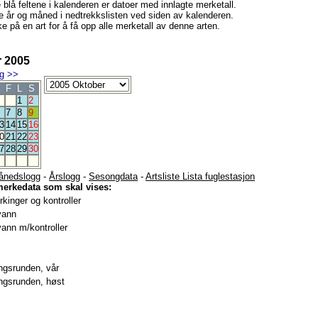
e blå feltene i kalenderen er datoer med innlagte merketall.
e år og måned i nedtrekkslisten ved siden av kalenderen.
e på en art for å få opp alle merketall av denne arten.
 2005
g
>>
F
L
S
1
2
7
8
9
3
14
15
16
0
21
22
23
7
28
29
30
ånedslogg
-
Årslogg
-
Sesongdata
-
Artsliste Lista fuglestasjon
merkedata som skal vises:
kinger og kontroller
vann
ann m/kontroller
gsrunden, vår
gsrunden, høst