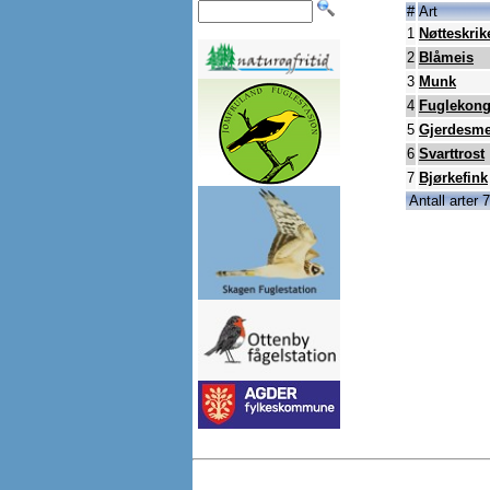
#
Art
1
Nøtteskrik
2
Blåmeis
3
Munk
4
Fuglekon
5
Gjerdesme
6
Svarttrost
7
Bjørkefink
Antall arter 7