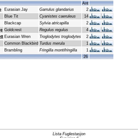
Ant
e
Eurasian Jay
Garrulus glandarius
2
Blue Tit
Cyanistes caeruleus
14
Blackcap
Sylvia atricapilla
2
ge
Goldcrest
Regulus regulus
4
tt
Eurasian Wren
Troglodytes troglodytes
2
Common Blackbird
Turdus merula
1
Brambling
Fringilla montifringilla
1
26
Lista Fuglestasjon