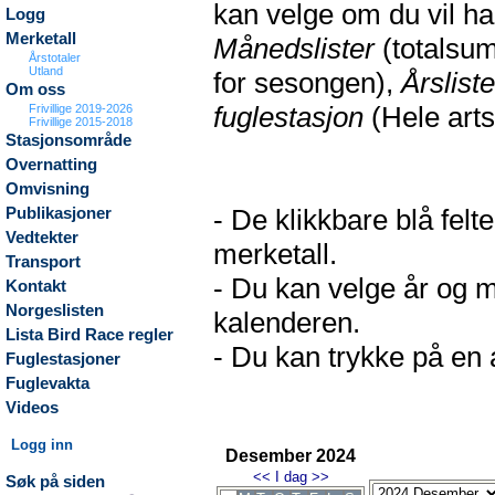
kan velge om du vil h
Logg
Merketall
Månedslister
(totalsum
Årstotaler
Utland
for sesongen),
Årsliste
Om oss
fuglestasjon
(Hele arts
Frivillige 2019-2026
Frivillige 2015-2018
Stasjonsområde
Overnatting
Omvisning
- De klikkbare blå fel
Publikasjoner
Vedtekter
merketall.
Transport
- Du kan velge år og m
Kontakt
Norgeslisten
kalenderen.
Lista Bird Race regler
- Du kan trykke på en a
Fuglestasjoner
Fuglevakta
Videos
Logg inn
Desember 2024
<<
I dag
>>
Søk på siden