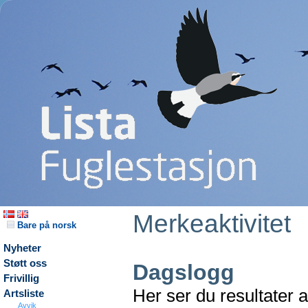
Merkeaktivitet
Bare på norsk
Nyheter
Støtt oss
Dagslogg
Frivillig
Her ser du resultater 
Artsliste
Avvik