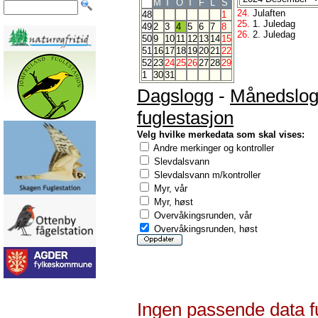
M
T
O
T
F
L
S
24.
Julaften
48
1
25.
1. Juledag
49
2
3
4
5
6
7
8
26.
2. Juledag
50
9
10
11
12
13
14
15
51
16
17
18
19
20
21
22
52
23
24
25
26
27
28
29
1
30
31
Dagslogg
-
Månedslo
fuglestasjon
Velg hvilke merkedata som skal vises:
Andre merkinger og kontroller
Slevdalsvann
Slevdalsvann m/kontroller
Myr, vår
Myr, høst
Overvåkingsrunden, vår
Overvåkingsrunden, høst
Ingen passende data f