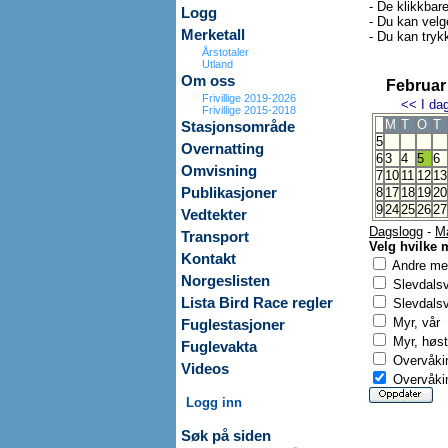
- De klikkbar
Logg
- Du kan velg
Merketall
- Du kan trykk
Årstotaler
Utland
Om oss
Februar
Frivillige 2019-2026
<<
I da
Frivillige 2015-2018
M
T
O
T
Stasjonsområde
5
Overnatting
6
3
4
5
6
Omvisning
7
10
11
12
13
Publikasjoner
8
17
18
19
20
9
24
25
26
27
Vedtekter
Dagslogg
-
M
Transport
Velg hvilke 
Kontakt
Andre mer
Norgeslisten
Slevdals
Lista Bird Race regler
Slevdalsv
Myr, vår
Fuglestasjoner
Myr, høst
Fuglevakta
Overvåkin
Videos
Overvåkin
Logg inn
Søk på siden