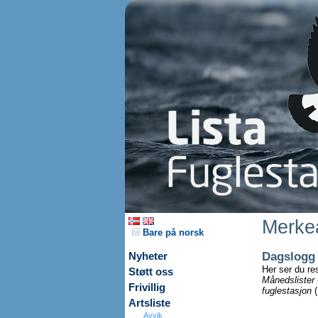
Merkea
Bare på norsk
Dagslogg
Nyheter
Her ser du re
Støtt oss
Månedslister
Frivillig
fuglestasjon
(
Artsliste
Avvik