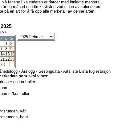
e blå feltene i kalenderen er datoer med innlagte merketall.
e år og måned i nedtrekkslisten ved siden av kalenderen.
e på en art for å få opp alle merketall av denne arten.
 2025
g
>>
F
L
S
1
2
7
8
9
14
15
16
21
22
23
28
ånedslogg
-
Årslogg
-
Sesongdata
-
Artsliste Lista fuglestasjon
merkedata som skal vises:
kinger og kontroller
vann
ann m/kontroller
gsrunden, vår
gsrunden, høst