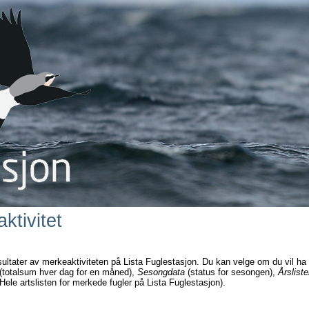
ktivitet
sultater av merkeaktiviteten på Lista Fuglestasjon. Du kan velge om du vil ha
(totalsum hver dag for en måned),
Sesongdata
(status for sesongen),
Årsliste
Hele artslisten for merkede fugler på Lista Fuglestasjon).