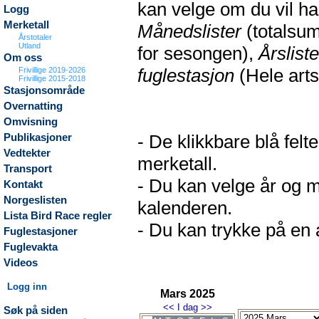
kan velge om du vil h
Logg
Merketall
Månedslister
(totalsum
Årstotaler
Utland
for sesongen),
Årsliste
Om oss
fuglestasjon
(Hele arts
Frivillige 2019-2026
Frivillige 2015-2018
Stasjonsområde
Overnatting
Omvisning
- De klikkbare blå fel
Publikasjoner
Vedtekter
merketall.
Transport
- Du kan velge år og m
Kontakt
Norgeslisten
kalenderen.
Lista Bird Race regler
- Du kan trykke på en a
Fuglestasjoner
Fuglevakta
Videos
Logg inn
Mars 2025
<<
I dag
>>
Søk på siden