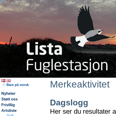
Merkeaktivitet
Bare på norsk
Nyheter
Støtt oss
Dagslogg
Frivillig
Her ser du resultater 
Artsliste
Avvik