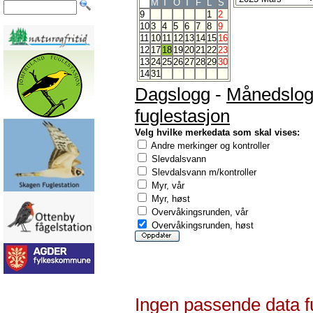
M
T
O
T
F
L
S
9
1
2
10
3
4
5
6
7
8
9
11
10
11
12
13
14
15
16
12
17
18
19
20
21
22
23
13
24
25
26
27
28
29
30
14
31
Dagslogg
-
Månedslo
fuglestasjon
Velg hvilke merkedata som skal vises:
Andre merkinger og kontroller
Slevdalsvann
Slevdalsvann m/kontroller
Myr, vår
Myr, høst
Overvåkingsrunden, vår
Overvåkingsrunden, høst
Ingen passende data f