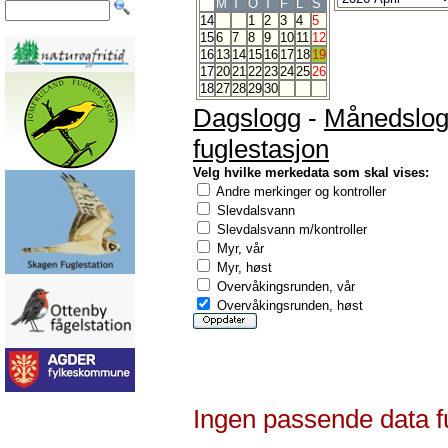
M
T
O
T
F
L
S
14
1
2
3
4
5
15
6
7
8
9
10
11
12
16
13
14
15
16
17
18
19
17
20
21
22
23
24
25
26
18
27
28
29
30
Dagslogg
-
Månedslo
fuglestasjon
Velg hvilke merkedata som skal vises:
Andre merkinger og kontroller
Slevdalsvann
Slevdalsvann m/kontroller
Myr, vår
Myr, høst
Overvåkingsrunden, vår
Overvåkingsrunden, høst
Ingen passende data f