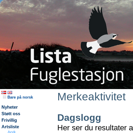
Merkeaktivitet
Bare på norsk
Nyheter
Støtt oss
Dagslogg
Frivillig
Her ser du resultater 
Artsliste
Avvik