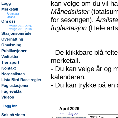
kan velge om du vil h
Logg
Merketall
Månedslister
(totalsum
Årstotaler
Utland
for sesongen),
Årsliste
Om oss
fuglestasjon
(Hele arts
Frivillige 2019-2026
Frivillige 2015-2018
Stasjonsområde
Overnatting
Omvisning
- De klikkbare blå fel
Publikasjoner
Vedtekter
merketall.
Transport
- Du kan velge år og m
Kontakt
Norgeslisten
kalenderen.
Lista Bird Race regler
- Du kan trykke på en a
Fuglestasjoner
Fuglevakta
Videos
Logg inn
April 2026
<<
I dag
>>
Søk på siden