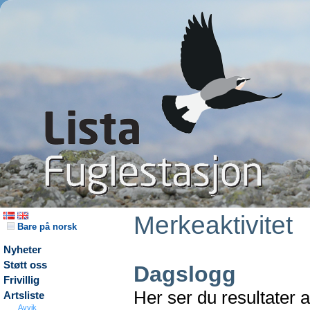
Merkeaktivitet
Bare på norsk
Nyheter
Støtt oss
Dagslogg
Frivillig
Her ser du resultater 
Artsliste
Avvik