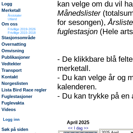
kan velge om du vil h
Logg
Merketall
Månedslister
(totalsum
Årstotaler
Utland
for sesongen),
Årsliste
Om oss
fuglestasjon
(Hele arts
Frivillige 2019-2026
Frivillige 2015-2018
Stasjonsområde
Overnatting
Omvisning
- De klikkbare blå fel
Publikasjoner
Vedtekter
merketall.
Transport
- Du kan velge år og m
Kontakt
Norgeslisten
kalenderen.
Lista Bird Race regler
- Du kan trykke på en a
Fuglestasjoner
Fuglevakta
Videos
Logg inn
April 2025
<<
I dag
>>
Søk på siden