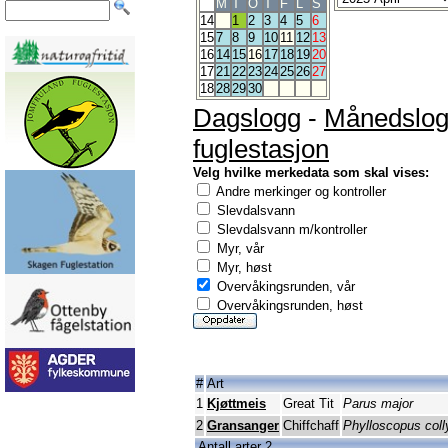
M
T
O
T
F
L
S
14
1
2
3
4
5
6
15
7
8
9
10
11
12
13
16
14
15
16
17
18
19
20
17
21
22
23
24
25
26
27
18
28
29
30
Dagslogg
-
Månedslo
fuglestasjon
Velg hvilke merkedata som skal vises:
Andre merkinger og kontroller
Slevdalsvann
Slevdalsvann m/kontroller
Myr, vår
Myr, høst
Overvåkingsrunden, vår
Overvåkingsrunden, høst
#
Art
1
Kjøttmeis
Great Tit
Parus major
2
Gransanger
Chiffchaff
Phylloscopus coll
Antall arter 2