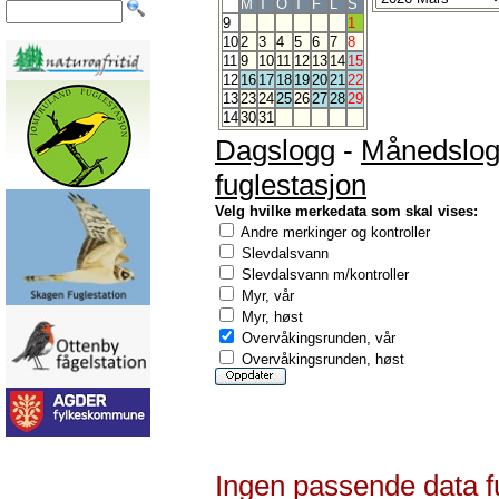
M
T
O
T
F
L
S
9
1
10
2
3
4
5
6
7
8
11
9
10
11
12
13
14
15
12
16
17
18
19
20
21
22
13
23
24
25
26
27
28
29
14
30
31
Dagslogg
-
Månedslo
fuglestasjon
Velg hvilke merkedata som skal vises:
Andre merkinger og kontroller
Slevdalsvann
Slevdalsvann m/kontroller
Myr, vår
Myr, høst
Overvåkingsrunden, vår
Overvåkingsrunden, høst
Ingen passende data f