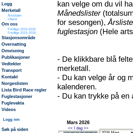
kan velge om du vil h
Logg
Merketall
Månedslister
(totalsum
Årstotaler
Utland
for sesongen),
Årsliste
Om oss
fuglestasjon
(Hele arts
Frivillige 2019-2026
Frivillige 2015-2018
Stasjonsområde
Overnatting
Omvisning
- De klikkbare blå fel
Publikasjoner
Vedtekter
merketall.
Transport
- Du kan velge år og m
Kontakt
Norgeslisten
kalenderen.
Lista Bird Race regler
- Du kan trykke på en a
Fuglestasjoner
Fuglevakta
Videos
Logg inn
Mars 2026
<<
I dag
>>
Søk på siden