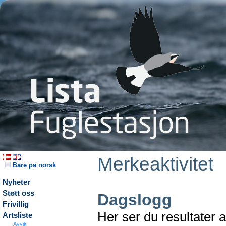
Merkeaktivitet
Bare på norsk
Nyheter
Støtt oss
Dagslogg
Frivillig
Her ser du resultater 
Artsliste
Avvik