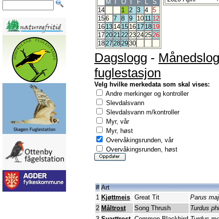
M
T
O
T
F
L
S
14
1
2
3
4
5
15
6
7
8
9
10
11
12
16
13
14
15
16
17
18
19
17
20
21
22
23
24
25
26
18
27
28
29
30
Dagslogg
-
Månedslo
fuglestasjon
Velg hvilke merkedata som skal vises:
Andre merkinger og kontroller
Slevdalsvann
Slevdalsvann m/kontroller
Myr, vår
Myr, høst
Overvåkingsrunden, vår
Overvåkingsrunden, høst
#
Art
1
Kjøttmeis
Great Tit
Parus maj
2
Måltrost
Song Thrush
Turdus ph
3
Svarttrost
Common Blackbird
Turdus me