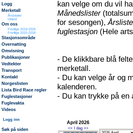
kan velge om du vil h
Logg
Merketall
Månedslister
(totalsum
Årstotaler
Utland
for sesongen),
Årsliste
Om oss
fuglestasjon
(Hele arts
Frivillige 2019-2026
Frivillige 2015-2018
Stasjonsområde
Overnatting
Omvisning
- De klikkbare blå fel
Publikasjoner
Vedtekter
merketall.
Transport
- Du kan velge år og m
Kontakt
Norgeslisten
kalenderen.
Lista Bird Race regler
- Du kan trykke på en a
Fuglestasjoner
Fuglevakta
Videos
Logg inn
April 2026
<<
I dag
>>
Søk på siden