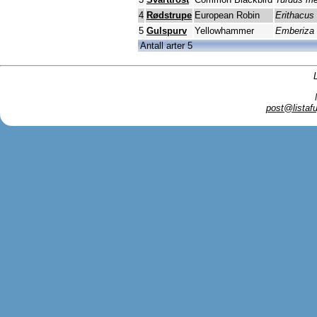
4
Rødstrupe
European Robin
Erithacus
5
Gulspurv
Yellowhammer
Emberiza c
Antall arter 5
post@listafu