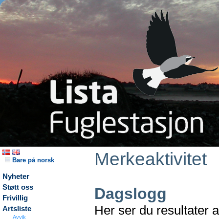
Merkeaktivitet
Bare på norsk
Nyheter
Støtt oss
Dagslogg
Frivillig
Her ser du resultater 
Artsliste
Avvik