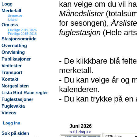
kan velge om du vil h
Logg
Merketall
Månedslister
(totalsum
Årstotaler
Utland
for sesongen),
Årsliste
Om oss
fuglestasjon
(Hele arts
Frivillige 2019-2026
Frivillige 2015-2018
Stasjonsområde
Overnatting
Omvisning
- De klikkbare blå fel
Publikasjoner
Vedtekter
merketall.
Transport
- Du kan velge år og m
Kontakt
Norgeslisten
kalenderen.
Lista Bird Race regler
- Du kan trykke på en a
Fuglestasjoner
Fuglevakta
Videos
Logg inn
Juni 2026
<<
I dag
>>
Søk på siden