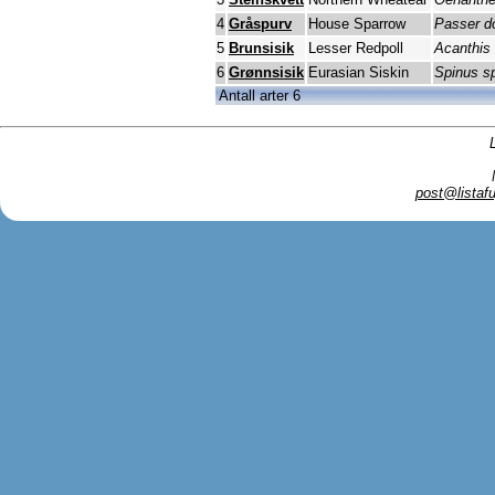
4
Gråspurv
House Sparrow
Passer d
5
Brunsisik
Lesser Redpoll
Acanthis
6
Grønnsisik
Eurasian Siskin
Spinus s
Antall arter 6
post@listafu