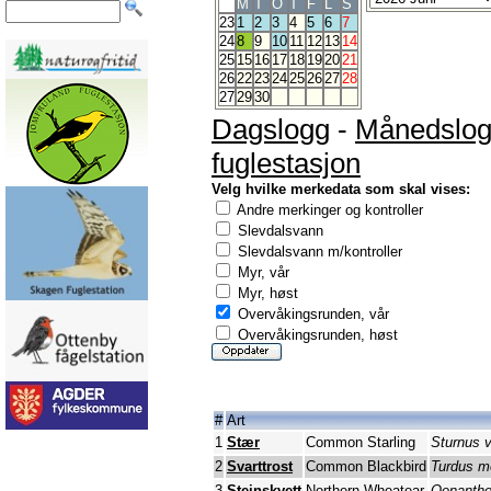
M
T
O
T
F
L
S
23
1
2
3
4
5
6
7
24
8
9
10
11
12
13
14
25
15
16
17
18
19
20
21
26
22
23
24
25
26
27
28
27
29
30
Dagslogg
-
Månedslo
fuglestasjon
Velg hvilke merkedata som skal vises:
Andre merkinger og kontroller
Slevdalsvann
Slevdalsvann m/kontroller
Myr, vår
Myr, høst
Overvåkingsrunden, vår
Overvåkingsrunden, høst
#
Art
1
Stær
Common Starling
Sturnus v
2
Svarttrost
Common Blackbird
Turdus m
3
Steinskvett
Northern Wheatear
Oenanthe