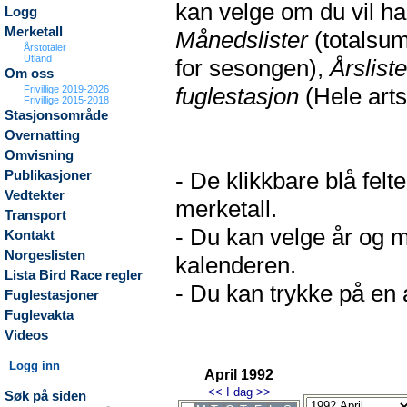
kan velge om du vil h
Logg
Merketall
Månedslister
(totalsum
Årstotaler
Utland
for sesongen),
Årsliste
Om oss
fuglestasjon
(Hele arts
Frivillige 2019-2026
Frivillige 2015-2018
Stasjonsområde
Overnatting
Omvisning
- De klikkbare blå fel
Publikasjoner
Vedtekter
merketall.
Transport
- Du kan velge år og m
Kontakt
Norgeslisten
kalenderen.
Lista Bird Race regler
- Du kan trykke på en a
Fuglestasjoner
Fuglevakta
Videos
Logg inn
April 1992
<<
I dag
>>
Søk på siden