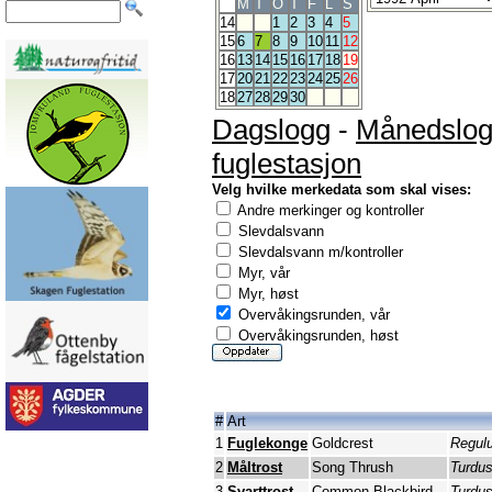
M
T
O
T
F
L
S
14
1
2
3
4
5
15
6
7
8
9
10
11
12
16
13
14
15
16
17
18
19
17
20
21
22
23
24
25
26
18
27
28
29
30
Dagslogg
-
Månedslo
fuglestasjon
Velg hvilke merkedata som skal vises:
Andre merkinger og kontroller
Slevdalsvann
Slevdalsvann m/kontroller
Myr, vår
Myr, høst
Overvåkingsrunden, vår
Overvåkingsrunden, høst
#
Art
1
Fuglekonge
Goldcrest
Regulu
2
Måltrost
Song Thrush
Turdus
3
Svarttrost
Common Blackbird
Turdus