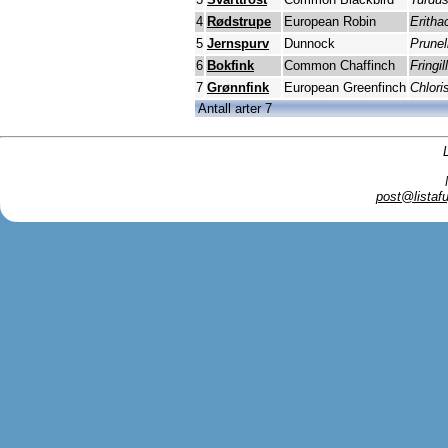
4
Rødstrupe
European Robin
Eritha
5
Jernspurv
Dunnock
Prunel
6
Bokfink
Common Chaffinch
Fringi
7
Grønnfink
European Greenfinch
Chlori
Antall arter 7
post@listafu