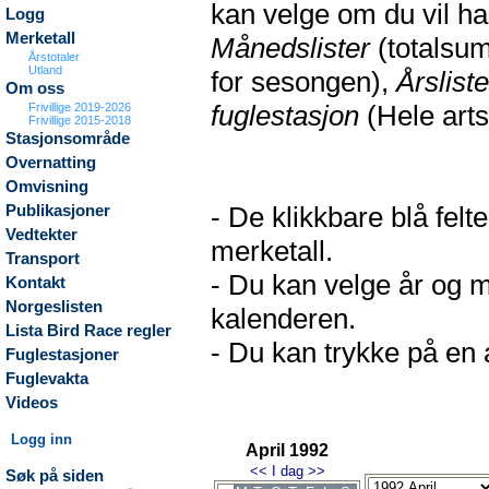
kan velge om du vil h
Logg
Merketall
Månedslister
(totalsum
Årstotaler
Utland
for sesongen),
Årsliste
Om oss
fuglestasjon
(Hele arts
Frivillige 2019-2026
Frivillige 2015-2018
Stasjonsområde
Overnatting
Omvisning
- De klikkbare blå fel
Publikasjoner
Vedtekter
merketall.
Transport
- Du kan velge år og m
Kontakt
Norgeslisten
kalenderen.
Lista Bird Race regler
- Du kan trykke på en a
Fuglestasjoner
Fuglevakta
Videos
Logg inn
April 1992
<<
I dag
>>
Søk på siden