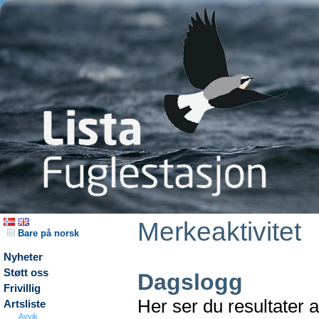
Merkeaktivitet
Bare på norsk
Nyheter
Støtt oss
Dagslogg
Frivillig
Her ser du resultater 
Artsliste
Avvik