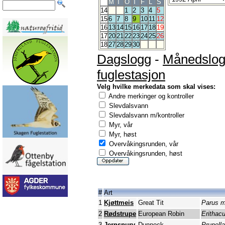
M
T
O
T
F
L
S
14
1
2
3
4
5
15
6
7
8
9
10
11
12
16
13
14
15
16
17
18
19
17
20
21
22
23
24
25
26
18
27
28
29
30
Dagslogg
-
Månedslo
fuglestasjon
Velg hvilke merkedata som skal vises:
Andre merkinger og kontroller
Slevdalsvann
Slevdalsvann m/kontroller
Myr, vår
Myr, høst
Overvåkingsrunden, vår
Overvåkingsrunden, høst
#
Art
1
Kjøttmeis
Great Tit
Parus m
2
Rødstrupe
European Robin
Erithac
3
Jernspurv
Dunnock
Prunell