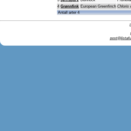
4
Grønnfink
European Greenfinch
Chloris 
Antall arter 4
post@listafu