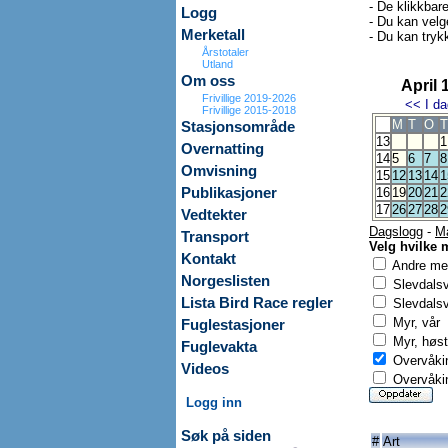
- De klikkbar
Logg
- Du kan velg
Merketall
- Du kan trykk
Årstotaler
Utland
Om oss
April 
Frivillige 2019-2026
<<
I da
Frivillige 2015-2018
M
T
O
T
Stasjonsområde
13
1
Overnatting
14
5
6
7
8
Omvisning
15
12
13
14
1
Publikasjoner
16
19
20
21
2
17
26
27
28
2
Vedtekter
Dagslogg
-
M
Transport
Velg hvilke 
Kontakt
Andre mer
Norgeslisten
Slevdals
Lista Bird Race regler
Slevdalsv
Myr, vår
Fuglestasjoner
Myr, høst
Fuglevakta
Overvåkin
Videos
Overvåkin
Logg inn
Søk på siden
#
Art