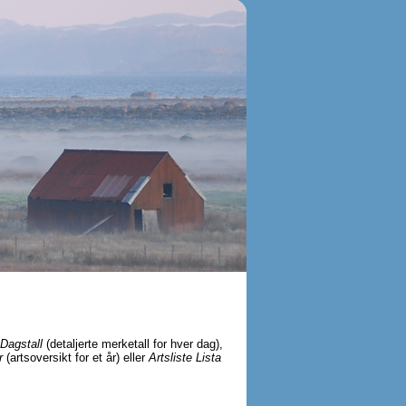
Dagstall
(detaljerte merketall for hver dag),
r
(artsoversikt for et år) eller
Artsliste Lista