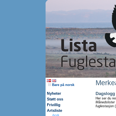
Merkea
Bare på norsk
Dagslogg
Nyheter
Her ser du re
Støtt oss
Månedslister
Frivillig
fuglestasjon
(
Artsliste
Avvik