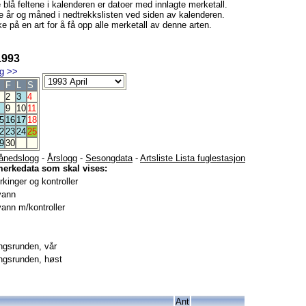
e blå feltene i kalenderen er datoer med innlagte merketall.
e år og måned i nedtrekkslisten ved siden av kalenderen.
e på en art for å få opp alle merketall av denne arten.
1993
g
>>
F
L
S
2
3
4
9
10
11
5
16
17
18
2
23
24
25
9
30
ånedslogg
-
Årslogg
-
Sesongdata
-
Artsliste Lista fuglestasjon
merkedata som skal vises:
kinger og kontroller
vann
ann m/kontroller
gsrunden, vår
gsrunden, høst
Ant