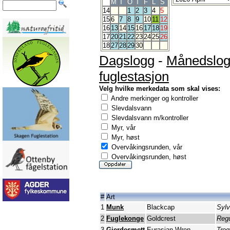
M
T
O
T
F
L
S
14
1
2
3
4
5
15
6
7
8
9
10
11
12
16
13
14
15
16
17
18
19
17
20
21
22
23
24
25
26
18
27
28
29
30
Dagslogg
-
Månedslo
fuglestasjon
Velg hvilke merkedata som skal vises:
Andre merkinger og kontroller
Slevdalsvann
Slevdalsvann m/kontroller
Myr, vår
Myr, høst
Overvåkingsrunden, vår
Overvåkingsrunden, høst
#
Art
1
Munk
Blackcap
Sylv
2
Fuglekonge
Goldcrest
Regu
3
Gjerdesmett
Eurasian Wren
Trog