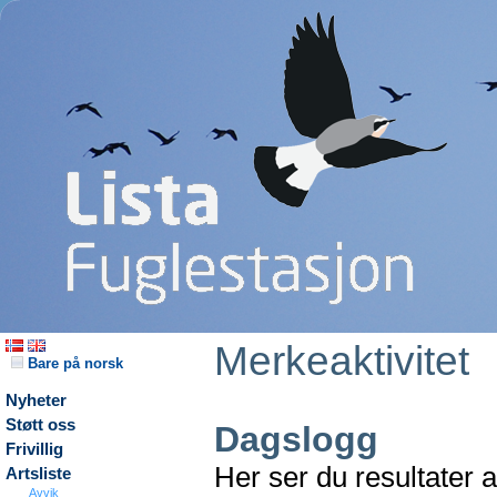
Merkeaktivitet
Bare på norsk
Nyheter
Støtt oss
Dagslogg
Frivillig
Her ser du resultater 
Artsliste
Avvik