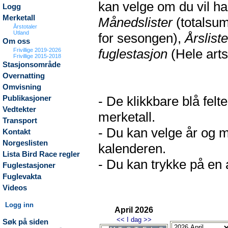
kan velge om du vil h
Logg
Merketall
Månedslister
(totalsum
Årstotaler
Utland
for sesongen),
Årsliste
Om oss
fuglestasjon
(Hele arts
Frivillige 2019-2026
Frivillige 2015-2018
Stasjonsområde
Overnatting
Omvisning
- De klikkbare blå fel
Publikasjoner
Vedtekter
merketall.
Transport
- Du kan velge år og m
Kontakt
Norgeslisten
kalenderen.
Lista Bird Race regler
- Du kan trykke på en a
Fuglestasjoner
Fuglevakta
Videos
Logg inn
April 2026
<<
I dag
>>
Søk på siden