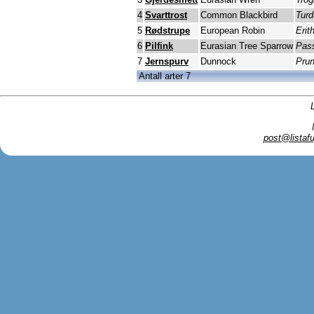
4
Svarttrost
Common Blackbird
Turd
5
Rødstrupe
European Robin
Erit
6
Pilfink
Eurasian Tree Sparrow
Pas
7
Jernspurv
Dunnock
Prun
Antall arter 7
post@listafu