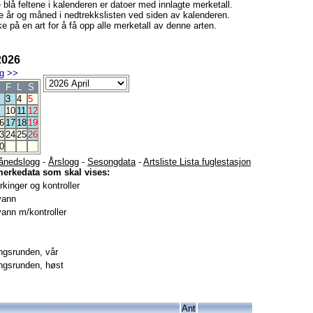
e blå feltene i kalenderen er datoer med innlagte merketall.
e år og måned i nedtrekkslisten ved siden av kalenderen.
e på en art for å få opp alle merketall av denne arten.
2026
g
>>
F
L
S
3
4
5
10
11
12
6
17
18
19
3
24
25
26
0
ånedslogg
-
Årslogg
-
Sesongdata
-
Artsliste Lista fuglestasjon
merkedata som skal vises:
kinger og kontroller
vann
ann m/kontroller
gsrunden, vår
gsrunden, høst
Ant