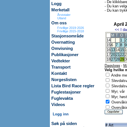
- De klikkbar
Logg
- Du kan velg
Merketall
- Du kan trykk
Årstotaler
Utland
Om oss
April 
Frivillige 2019-2026
<<
I da
Frivillige 2015-2018
M
T
O
T
Stasjonsområde
14
1
2
Overnatting
15
6
7
8
9
Omvisning
16
13
14
15
1
Publikasjoner
17
20
21
22
2
18
27
28
29
3
Vedtekter
Dagslogg
-
M
Transport
Velg hvilke 
Kontakt
Andre mer
Norgeslisten
Slevdals
Lista Bird Race regler
Slevdalsv
Myr, vår
Fuglestasjoner
Myr, høst
Fuglevakta
Overvåkin
Videos
Overvåkin
Logg inn
Søk på siden
#
Art