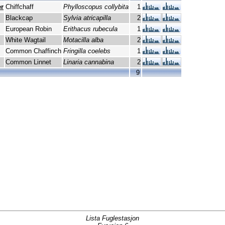
r
Chiffchaff
Phylloscopus collybita
1
Blackcap
Sylvia atricapilla
2
European Robin
Erithacus rubecula
1
White Wagtail
Motacilla alba
2
Common Chaffinch
Fringilla coelebs
1
Common Linnet
Linaria cannabina
2
9
Lista Fuglestasjon