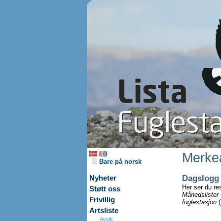
Merkea
Bare på norsk
Dagslogg
Nyheter
Her ser du re
Støtt oss
Månedslister
Frivillig
fuglestasjon
(
Artsliste
Avvik