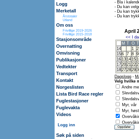
- Bla i kalend
Logg
- Du kan velg
Merketall
- Du kan trykk
- Du kan tryk
Årstotaler
Utland
Om oss
Frivillige 2019-2026
April 
Frivillige 2015-2018
<<
I da
Stasjonsområde
M
T
O
T
Overnatting
14
1
2
Omvisning
15
6
7
8
9
16
13
14
15
1
Publikasjoner
17
20
21
22
2
Vedtekter
18
27
28
29
3
Transport
Dagslogg
-
M
Kontakt
Velg hvilke 
Norgeslisten
Andre mer
Slevdals
Lista Bird Race regler
Slevdalsv
Fuglestasjoner
Myr, vår
Fuglevakta
Myr, høst
Videos
Overvåkin
Overvåkin
Logg inn
Søk på siden