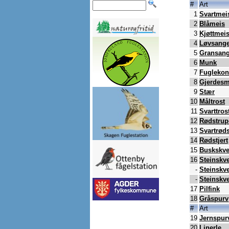
#
Art
1
Svartmei
2
Blåmeis
3
Kjøttmei
4
Løvsange
5
Gransang
6
Munk
7
Fugleko
8
Gjerdesm
9
Stær
10
Måltrost
11
Svarttros
12
Rødstrup
13
Svartrøds
14
Rødstjert
15
Buskskve
16
Steinskve
-
Steinskve
-
Steinskve
17
Pilfink
18
Gråspurv
#
Art
19
Jernspur
20
Linerle