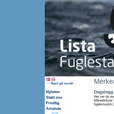
Merkea
Bare på norsk
Dagslogg
Nyheter
Her ser du re
Støtt oss
Månedslister
Frivillig
fuglestasjon
(
Artsliste
Avvik