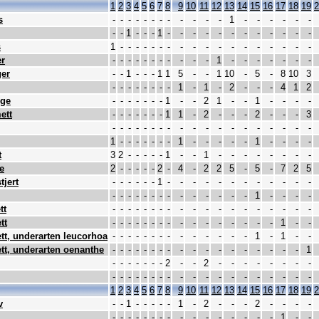
1
2
3
4
5
6
7
8
9
10
11
12
13
14
15
16
17
18
19
2
s
-
-
-
-
-
-
-
-
-
-
-
-
1
-
-
-
-
-
-
-
-
1
-
-
-
1
-
-
-
-
-
-
-
-
-
-
-
-
s
1
-
-
-
-
-
-
-
-
-
-
-
-
-
-
-
-
-
-
r
-
-
-
-
-
-
-
-
-
-
-
1
-
-
-
-
-
-
-
er
-
-
1
-
-
-
1
1
5
-
-
1
10
-
5
-
8
10
3
-
-
-
-
-
-
-
-
1
-
1
-
2
-
-
-
4
1
2
nge
-
-
-
-
-
-
-
1
-
-
2
1
-
-
1
-
-
-
-
ett
-
-
-
-
-
-
-
1
1
-
2
-
-
-
2
-
-
-
3
-
-
-
-
-
-
-
-
-
-
-
-
-
-
-
-
-
-
-
1
-
-
-
-
-
-
-
1
-
-
-
-
-
1
-
-
-
-
t
3
2
-
-
-
-
-
1
-
-
1
-
-
-
-
-
-
-
-
e
2
-
-
-
-
-
2
-
4
-
2
2
5
-
5
-
7
2
5
tjert
-
-
-
-
-
-
1
-
-
-
-
-
-
-
-
-
-
-
-
-
-
-
-
-
-
-
-
-
-
-
-
-
-
1
-
-
-
-
tt
-
-
-
-
-
-
-
-
-
-
-
-
-
-
-
-
-
-
-
tt
-
-
-
-
-
-
-
-
-
-
-
-
-
-
-
-
1
-
-
tt, underarten leucorhoa
-
-
-
-
-
-
-
-
-
-
-
-
-
-
1
-
1
-
-
tt, underarten oenanthe
-
-
-
-
-
-
-
-
-
-
-
-
-
-
-
-
-
-
1
-
-
-
-
-
-
-
2
-
-
2
-
-
-
-
-
-
-
-
-
-
-
-
-
-
-
-
-
-
-
-
-
-
-
-
-
-
-
1
2
3
4
5
6
7
8
9
10
11
12
13
14
15
16
17
18
19
2
v
-
-
1
-
-
-
-
-
1
-
2
-
-
-
2
-
-
-
-
-
-
-
-
-
-
-
-
-
-
-
-
-
-
-
-
1
-
-