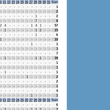
0
21
22
23
24
25
26
27
28
29
30
31
Sum
-
-
-
-
-
-
-
-
-
-
-
-
1
-
-
-
-
-
-
-
-
-
-
-
-
2
-
-
-
-
-
-
-
-
1
-
-
-
2
-
-
-
-
-
-
-
-
7
-
-
-
8
2
4
-
-
-
-
-
1
4
1
-
-
57
-
1
-
-
-
-
-
-
1
2
-
-
15
-
-
-
-
-
-
-
-
1
-
-
-
6
1
-
-
-
-
-
-
-
-
-
-
-
10
-
-
-
-
-
-
-
1
-
-
-
-
1
-
-
-
-
-
-
-
-
-
-
-
-
3
-
-
-
-
-
-
-
-
-
-
-
-
7
-
1
-
-
-
-
-
-
1
1
-
-
39
-
-
-
-
-
-
-
-
-
-
-
-
1
-
-
-
-
-
-
-
-
-
-
-
-
1
-
1
-
-
-
-
-
-
-
-
-
-
1
-
-
-
-
-
-
1
-
-
-
-
-
2
-
-
-
-
-
-
-
-
-
-
-
-
2
-
-
-
-
-
-
-
-
-
-
-
-
1
-
-
-
-
-
-
-
-
-
-
-
-
4
-
-
-
-
-
-
-
1
-
-
-
-
1
0
21
22
23
24
25
26
27
28
29
30
31
Sum
-
-
-
-
-
-
-
-
-
-
-
-
6
-
2
-
-
-
-
-
1
1
2
-
-
7