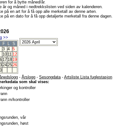
eren for å bytte måned/år.
e år og måned i nedtrekkslisten ved siden av kalenderen.
e på en art for å få opp alle merketall av denne arten.
ke på en dato for å få opp detaljerte merketall fra denne dagen.
2026
g
>>
F
L
S
3
4
5
10
11
12
6
17
18
19
3
24
25
26
0
ånedslogg
-
Årslogg
-
Sesongdata
-
Artsliste Lista fuglestasjon
merkedata som skal vises:
kinger og kontroller
vann
ann m/kontroller
gsrunden, vår
gsrunden, høst