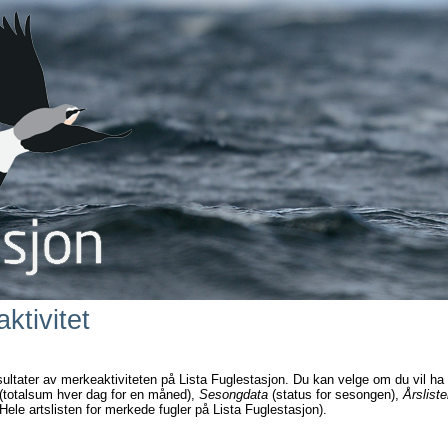
ktivitet
sultater av merkeaktiviteten på Lista Fuglestasjon. Du kan velge om du vil ha
(totalsum hver dag for en måned),
Sesongdata
(status for sesongen),
Årsliste
Hele artslisten for merkede fugler på Lista Fuglestasjon).