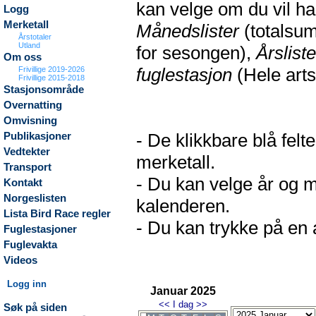
kan velge om du vil h
Logg
Merketall
Månedslister
(totalsum
Årstotaler
Utland
for sesongen),
Årsliste
Om oss
fuglestasjon
(Hele arts
Frivillige 2019-2026
Frivillige 2015-2018
Stasjonsområde
Overnatting
Omvisning
- De klikkbare blå fel
Publikasjoner
Vedtekter
merketall.
Transport
- Du kan velge år og m
Kontakt
Norgeslisten
kalenderen.
Lista Bird Race regler
- Du kan trykke på en a
Fuglestasjoner
Fuglevakta
Videos
Logg inn
Januar 2025
<<
I dag
>>
Søk på siden