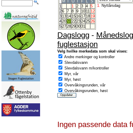
M
T
O
T
F
L
S
1.
Nyttårsdag
1
1
2
3
4
5
2
6
7
8
9
10
11
12
3
13
14
15
16
17
18
19
4
20
21
22
23
24
25
26
5
27
28
29
30
31
Dagslogg
-
Månedslo
fuglestasjon
Velg hvilke merkedata som skal vises:
Andre merkinger og kontroller
Slevdalsvann
Slevdalsvann m/kontroller
Myr, vår
Myr, høst
Overvåkingsrunden, vår
Overvåkingsrunden, høst
Ingen passende data f