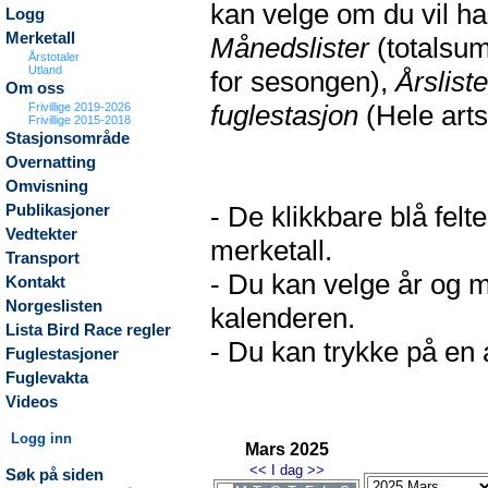
kan velge om du vil h
Logg
Merketall
Månedslister
(totalsum
Årstotaler
Utland
for sesongen),
Årsliste
Om oss
fuglestasjon
(Hele arts
Frivillige 2019-2026
Frivillige 2015-2018
Stasjonsområde
Overnatting
Omvisning
- De klikkbare blå fel
Publikasjoner
Vedtekter
merketall.
Transport
- Du kan velge år og m
Kontakt
Norgeslisten
kalenderen.
Lista Bird Race regler
- Du kan trykke på en a
Fuglestasjoner
Fuglevakta
Videos
Logg inn
Mars 2025
<<
I dag
>>
Søk på siden