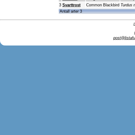
3
Svarttrost
Common Blackbird
Turdus 
Antall arter 3
post@listafu