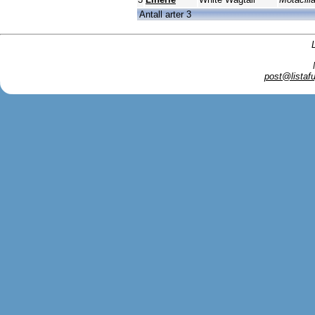
Antall arter 3
post@listafu