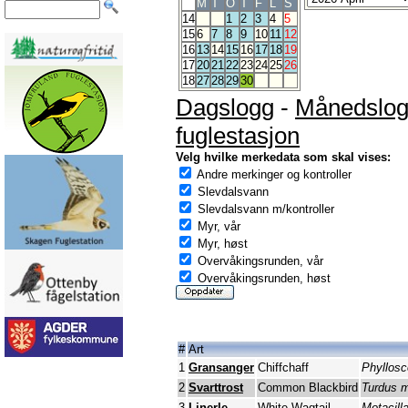
M
T
O
T
F
L
S
14
1
2
3
4
5
15
6
7
8
9
10
11
12
16
13
14
15
16
17
18
19
17
20
21
22
23
24
25
26
18
27
28
29
30
Dagslogg
-
Månedslo
fuglestasjon
Velg hvilke merkedata som skal vises:
Andre merkinger og kontroller
Slevdalsvann
Slevdalsvann m/kontroller
Myr, vår
Myr, høst
Overvåkingsrunden, vår
Overvåkingsrunden, høst
#
Art
1
Gransanger
Chiffchaff
Phyllosc
2
Svarttrost
Common Blackbird
Turdus m
3
Linerle
White Wagtail
Motacill