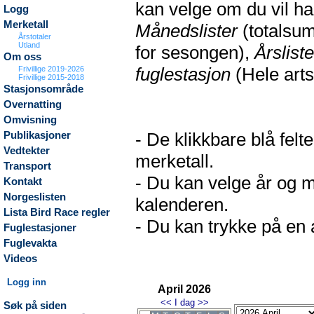
kan velge om du vil h
Logg
Merketall
Månedslister
(totalsum
Årstotaler
Utland
for sesongen),
Årsliste
Om oss
fuglestasjon
(Hele arts
Frivillige 2019-2026
Frivillige 2015-2018
Stasjonsområde
Overnatting
Omvisning
- De klikkbare blå fel
Publikasjoner
Vedtekter
merketall.
Transport
- Du kan velge år og m
Kontakt
Norgeslisten
kalenderen.
Lista Bird Race regler
- Du kan trykke på en a
Fuglestasjoner
Fuglevakta
Videos
Logg inn
April 2026
<<
I dag
>>
Søk på siden