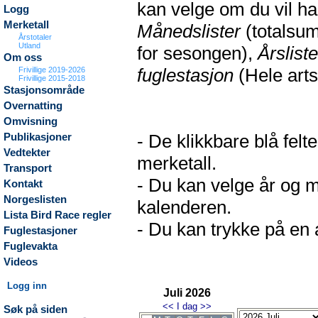
kan velge om du vil h
Logg
Merketall
Månedslister
(totalsum
Årstotaler
Utland
for sesongen),
Årsliste
Om oss
fuglestasjon
(Hele arts
Frivillige 2019-2026
Frivillige 2015-2018
Stasjonsområde
Overnatting
Omvisning
- De klikkbare blå fel
Publikasjoner
Vedtekter
merketall.
Transport
- Du kan velge år og m
Kontakt
Norgeslisten
kalenderen.
Lista Bird Race regler
- Du kan trykke på en a
Fuglestasjoner
Fuglevakta
Videos
Logg inn
Juli 2026
<<
I dag
>>
Søk på siden