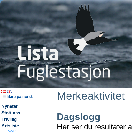
Merkeaktivitet
Bare på norsk
Nyheter
Støtt oss
Dagslogg
Frivillig
Her ser du resultater 
Artsliste
Avvik