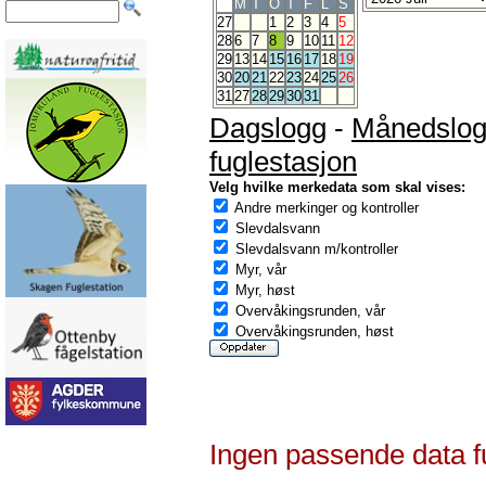
M
T
O
T
F
L
S
27
1
2
3
4
5
28
6
7
8
9
10
11
12
29
13
14
15
16
17
18
19
30
20
21
22
23
24
25
26
31
27
28
29
30
31
Dagslogg
-
Månedslo
fuglestasjon
Velg hvilke merkedata som skal vises:
Andre merkinger og kontroller
Slevdalsvann
Slevdalsvann m/kontroller
Myr, vår
Myr, høst
Overvåkingsrunden, vår
Overvåkingsrunden, høst
Ingen passende data f