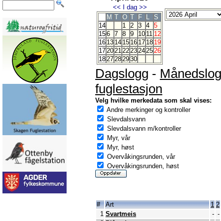
<<
I dag
>>
M
T
O
T
F
L
S
14
1
2
3
4
5
15
6
7
8
9
10
11
12
16
13
14
15
16
17
18
19
17
20
21
22
23
24
25
26
18
27
28
29
30
Dagslogg
-
Månedslo
fuglestasjon
Velg hvilke merkedata som skal vises:
Andre merkinger og kontroller
Slevdalsvann
Slevdalsvann m/kontroller
Myr, vår
Myr, høst
Overvåkingsrunden, vår
Overvåkingsrunden, høst
#
Art
1
2
1
Svartmeis
-
-