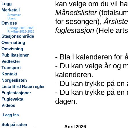
kan velge om du vil h
Logg
Merketall
Månedslister
(totalsum
Årstotaler
Utland
for sesongen),
Årsliste
Om oss
fuglestasjon
(Hele arts
Frivillige 2019-2026
Frivillige 2015-2018
Stasjonsområde
Overnatting
Omvisning
- Bla i kalenderen for 
Publikasjoner
Vedtekter
- Du kan velge år og m
Transport
kalenderen.
Kontakt
Norgeslisten
- Du kan trykke på en a
Lista Bird Race regler
- Du kan trykke på en d
Fuglestasjoner
Fuglevakta
dagen.
Videos
Logg inn
Søk på siden
April 2026