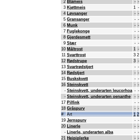
2
Blåmeis
-
-
3
Kjøttmeis
1
-
4
Løvsanger
-
-
5
Gransanger
-
-
6
Munk
-
-
7
Fuglekonge
-
-
8
Gjerdesmett
-
-
9
Stær
-
-
10
Måltrost
1
-
11
Svarttrost
3
2
12
Rødstrupe
3
-
13
Svartrødstjert
-
-
14
Rødstjert
-
-
15
Buskskvett
-
-
16
Steinskvett
-
-
-
Steinskvett, underarten leucorhoa
-
-
-
Steinskvett, underarten oenanthe
-
-
17
Pilfink
-
-
18
Gråspurv
-
-
#
Art
1
2
19
Jernspurv
-
-
20
Linerle
-
-
-
Linerle, underarten alba
-
-
21
Heipiplerke
-
-