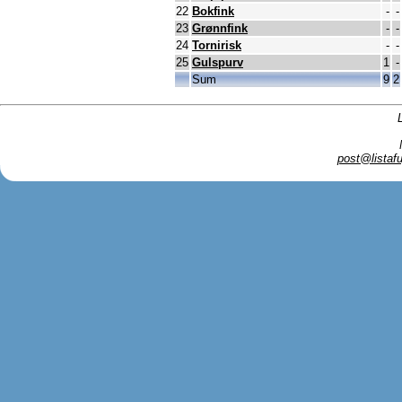
22
Bokfink
-
-
23
Grønnfink
-
-
24
Tornirisk
-
-
25
Gulspurv
1
-
Sum
9
2
post@listafu