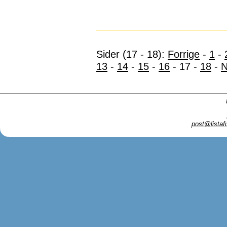
Sider (17 - 18):
Forrige
-
1
-
13
-
14
-
15
-
16
- 17 -
18
-
N
post@listaf