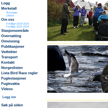
Logg
Merketall
Årstotaler
Utland
Om oss
Frivillige 2019-2026
Frivillige 2015-2018
Stasjonsområde
Overnatting
Omvisning
Publikasjoner
Vedtekter
Transport
Kontakt
Norgeslisten
Lista Bird Race regler
Fuglestasjoner
Fuglevakta
Videos
Logg inn
Søk på siden